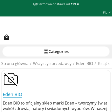
Darmowa dostawa od
199 zł
PL
Сategories
Strona główna
/
Wszyscy sprzedawcy
/
Eden BIO
/
Książki
Eden BIO
Eden BIO to oficjalny sklep marki Eden – tworzymy świat
wokół zdrowia, natury i świadomych wyborów. W naszej