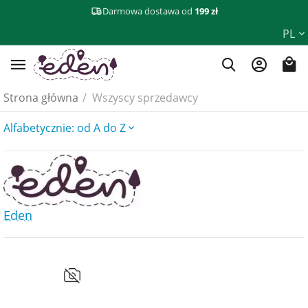
Darmowa dostawa od
199 zł
PL
Strona główna
/
Wszyscy sprzedawcy
Alfabetycznie: od A do Z
Eden