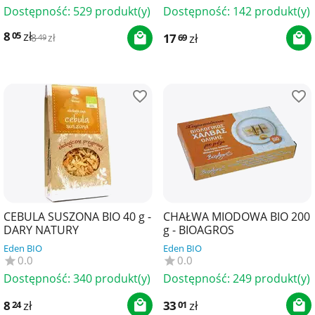
8,5 g) 6...
Dostępność:
529 produkt(y)
Dostępność:
142 produkt(y)
8
zł
05
17
zł
69
8
zł
49
CEBULA SUSZONA BIO 40 g -
CHAŁWA MIODOWA BIO 200
DARY NATURY
g - BIOAGROS
Eden BIO
Eden BIO
0.0
0.0
Dostępność:
340 produkt(y)
Dostępność:
249 produkt(y)
8
zł
33
zł
24
01