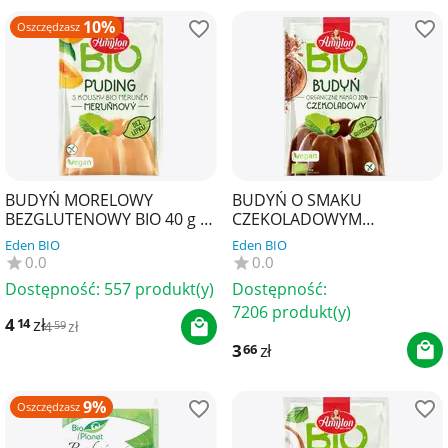
10%
Oszczędzasz
BUDYŃ MORELOWY
BUDYŃ O SMAKU
BEZGLUTENOWY BIO 40 g -
CZEKOLADOWYM
AMYLON
BEZGLUTENOWY BIO 40 g -
Eden BIO
Eden BIO
AMYLON
0.0
0.0
Dostępność:
557 produkt(y)
Dostępność:
7206 produkt(y)
4
zł
14
4
zł
59
3
zł
66
9%
Oszczędzasz