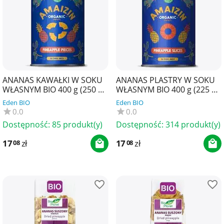
ANANAS KAWAŁKI W SOKU
ANANAS PLASTRY W SOKU
WŁASNYM BIO 400 g (250 g)
WŁASNYM BIO 400 g (225 g)
- AMAIZIN
- AMAIZIN
Eden BIO
Eden BIO
0.0
0.0
Dostępność:
85 produkt(y)
Dostępność:
314 produkt(y)
17
zł
17
zł
08
08