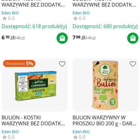
WARZYWNE BEZ DODATKU
WARZYWNE BEZ DODATKU
CUKRÓW BIO (8 x 10,5 g) 84
CUKRÓW I DROŻDŻY BIO (8
Eden BIO
Eden BIO
g - NATUR COMPAGNIE
x 10,5 g) 84 g - NATUR
0.0
0.0
COM...
Dostępność:
618 produkt(y)
Dostępność:
680 produkt(y)
6
zł
7
zł
10
08
7
zł
7
zł
95
49
5%
Oszczędzasz
BULION - KOSTKI
BULION WARZYWNY W
WARZYWNE BEZ DODATKU
PROSZKU BIO 200 g - DARY
CUKRÓW O NISKIEJ
NATURY
Eden BIO
Eden BIO
ZAWARTOŚCI SOLI BIO (8 x
0.0
0.0