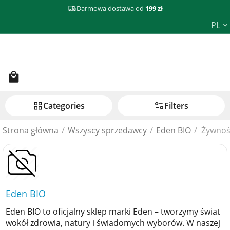
Darmowa dostawa od
199 zł
PL
Сategories
Filters
Strona główna
/
Wszyscy sprzedawcy
/
Eden BIO
/
Żywnoś
Eden BIO
Eden BIO to oficjalny sklep marki Eden – tworzymy świat
wokół zdrowia, natury i świadomych wyborów. W naszej