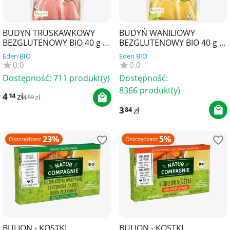
BUDYŃ TRUSKAWKOWY
BUDYŃ WANILIOWY
BEZGLUTENOWY BIO 40 g -
BEZGLUTENOWY BIO 40 g -
AMYLON
AMYLON
Eden BIO
Eden BIO
0.0
0.0
Dostępność:
711 produkt(y)
Dostępność:
8366 produkt(y)
4
zł
14
4
zł
59
3
zł
84
23%
5%
Oszczędzasz
Oszczędzasz
BULION - KOSTKI
BULION - KOSTKI