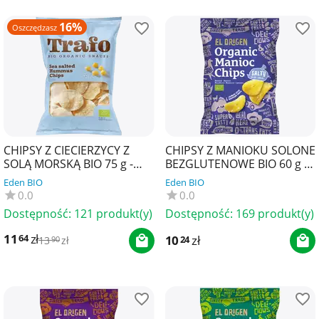
16%
Oszczędzasz
CHIPSY Z CIECIERZYCY Z
CHIPSY Z MANIOKU SOLONE
SOLĄ MORSKĄ BIO 75 g -
BEZGLUTENOWE BIO 60 g -
TRAFO
EL ORIGEN
Eden BIO
Eden BIO
0.0
0.0
Dostępność:
121 produkt(y)
Dostępność:
169 produkt(y)
11
zł
64
10
zł
24
13
zł
90