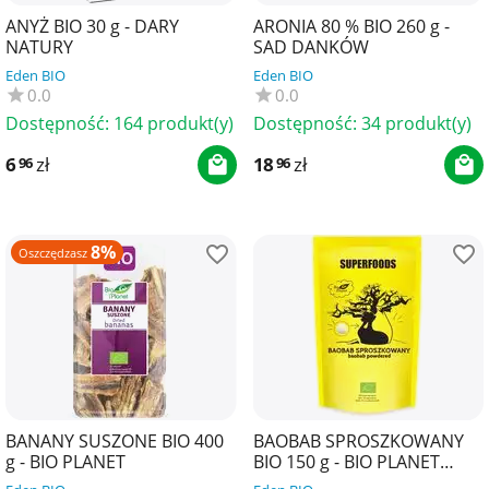
ANYŻ BIO 30 g - DARY
ARONIA 80 % BIO 260 g -
NATURY
SAD DANKÓW
Eden BIO
Eden BIO
0.0
0.0
Dostępność:
164 produkt(y)
Dostępność:
34 produkt(y)
6
zł
18
zł
96
96
8%
Oszczędzasz
BANANY SUSZONE BIO 400
BAOBAB SPROSZKOWANY
g - BIO PLANET
BIO 150 g - BIO PLANET
SUPERFOODS