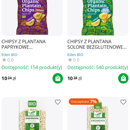
CHIPSY Z PLANTANA
CHIPSY Z PLANTANA
PAPRYKOWE
SOLONE BEZGLUTENOWE
BEZGLUTENOWE BIO 80 g -
BIO 80 g - EL ORIGEN
Eden BIO
Eden BIO
EL ORIGEN
0.0
0.0
Dostępność:
154 produkt(y)
Dostępność:
540 produkt(y)
10
zł
10
zł
24
24
7%
Oszczędzasz