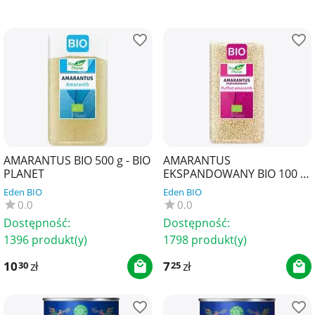
AMARANTUS BIO 500 g - BIO
AMARANTUS
PLANET
EKSPANDOWANY BIO 100 g
- BIO PLANET
Eden BIO
Eden BIO
0.0
0.0
Dostępność:
Dostępność:
1396 produkt(y)
1798 produkt(y)
10
zł
7
zł
30
25