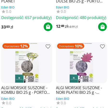
PLANET
DULSE BIO 25 g - PORTO
MUINOS
Eden BIO
Eden BIO
0.0
0.0
Dostępność:
657 produkt(y)
Dostępność:
480 produkt(y)
12
zł
69
33
zł
03
14
zł
99
12%
10%
Oszczędzasz
Oszczędzasz
ALGI MORSKIE SUSZONE -
ALGI MORSKIE SUSZONE -
KOMBU BIO 25 g - PORTO
NORI PŁATKI BIO 25 g -
MUINOS
PORTO MUINOS
Eden BIO
Eden BIO
0.0
0.0