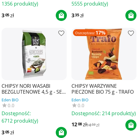
1356 produkt(y)
5555 produkt(y)
3
zł
3
zł
05
35
17%
Oszczędzasz
CHIPSY NORI WASABI
CHIPSY WARZYWNE
BEZGLUTENOWE 4,5 g - SEN
PIECZONE BIO 75 g - TRAFO
SOY
Eden BIO
Eden BIO
0.0
0.0
Dostępność:
Dostępność:
214 produkt(y)
6712 produkt(y)
12
zł
08
14
zł
59
3
zł
05