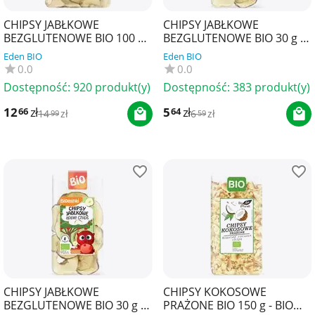
CHIPSY JABŁKOWE
CHIPSY JABŁKOWE
BEZGLUTENOWE BIO 100 g -
BEZGLUTENOWE BIO 30 g -
BIO PLANET
BIO PLANET
Eden BIO
Eden BIO
0.0
0.0
Dostępność:
920 produkt(y)
Dostępność:
383 produkt(y)
12
zł
5
zł
66
64
14
zł
6
zł
99
59
CHIPSY JABŁKOWE
CHIPSY KOKOSOWE
BEZGLUTENOWE BIO 30 g -
PRAŻONE BIO 150 g - BIO