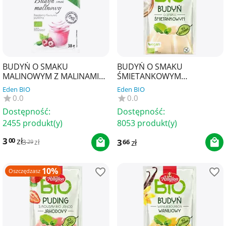
BUDYŃ O SMAKU
BUDYŃ O SMAKU
MALINOWYM Z MALINAMI
ŚMIETANKOWYM
BIO 38 g - BIO PLANET
BEZGLUTENOWY BIO 40 g -
Eden BIO
Eden BIO
AMYLON
0.0
0.0
Dostępność:
Dostępność:
2455 produkt(y)
8053 produkt(y)
3
zł
00
3
zł
66
3
zł
29
10%
Oszczędzasz