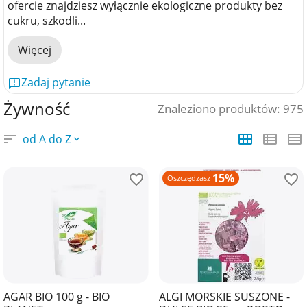
ofercie znajdziesz wyłącznie ekologiczne produkty bez
cukru, szkodli...
Więcej
Zadaj pytanie
Żywność
Znaleziono produktów: 975
od A do Z
15%
Oszczędzasz
AGAR BIO 100 g - BIO
ALGI MORSKIE SUSZONE -