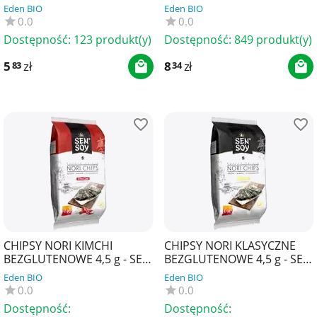
BIOMINKI
PLANET
Eden BIO
Eden BIO
0.0
0.0
Dostępność:
123 produkt(y)
Dostępność:
849 produkt(y)
5
zł
8
zł
83
34
CHIPSY NORI KIMCHI
CHIPSY NORI KLASYCZNE
BEZGLUTENOWE 4,5 g - SEN
BEZGLUTENOWE 4,5 g - SEN
SOY
SOY
Eden BIO
Eden BIO
0.0
0.0
Dostępność:
Dostępność: