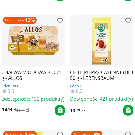
13%
Oszczędzasz
CHAŁWA MIODOWA BIO 75
CHILI (PIEPRZ CAYENNE) BIO
g - ALLOS
50 g - LEBENSBAUM
Eden BIO
Eden BIO
0.0
0.0
Dostępność:
132 produkt(y)
Dostępność:
421 produkt(y)
14
zł
14
13
zł
31
16
zł
29
12%
8%
Oszczędzasz
Oszczędzasz