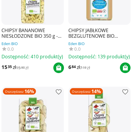
CHIPSY BANANOWE
CHIPSY JABŁKOWE
NIESŁODZONE BIO 350 g -
BEZGLUTENOWE BIO
BIO PLANET
(POLSKA) 50 g - BIO RAJ
Eden BIO
Eden BIO
0.0
0.0
Dostępność:
410 produkt(y)
Dostępność:
139 produkt(y)
15
zł
6
zł
35
84
15
zł
7
zł
90
19
16%
14%
Oszczędzasz
Oszczędzasz