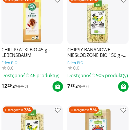
CHILI PŁATKI BIO 45 g -
CHIPSY BANANOWE
LEBENSBAUM
NIESŁODZONE BIO 150 g -
BIO PLANET
Eden BIO
Eden BIO
0.0
0.0
Dostępność:
46 produkt(y)
Dostępność:
905 produkt(y)
12
zł
7
zł
29
88
13
zł
8
zł
99
59
3%
5%
Oszczędzasz
Oszczędzasz