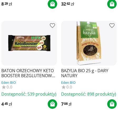
8
zł
32
zł
29
62
BATON ORZECHOWY KETO
BAZYLIA BIO 25 g - DARY
BOOSTER BEZGLUTENOWY
NATURY
40 g - ZMIANY ZMIANY
Eden BIO
Eden BIO
0.0
0.0
Dostępność:
539 produkt(y)
Dostępność:
898 produkt(y)
4
zł
7
zł
45
08