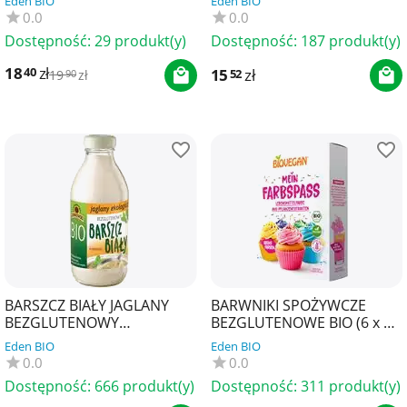
Eden BIO
Eden BIO
0.0
0.0
Dostępność:
29 produkt(y)
Dostępność:
187 produkt(y)
18
zł
40
15
zł
52
19
zł
90
BARSZCZ BIAŁY JAGLANY
BARWNIKI SPOŻYWCZE
BEZGLUTENOWY
BEZGLUTENOWE BIO (6 x 8
KONCENTRAT BIO 320 ml -
g) 48 g - BIOVEGAN
Eden BIO
Eden BIO
KOWALEWSKI
0.0
0.0
Dostępność:
666 produkt(y)
Dostępność:
311 produkt(y)