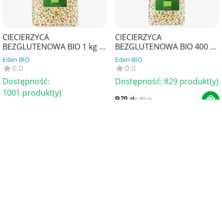
CIECIERZYCA
CIECIERZYCA
BEZGLUTENOWA BIO 1 kg -
BEZGLUTENOWA BIO 400 g -
BIO PLANET
BIO PLANET
Eden BIO
Eden BIO
0.0
0.0
Dostępność:
Dostępność:
829 produkt(y)
1001 produkt(y)
9
zł
20
9
zł
90
18
zł
64
13%
Oszczędzasz