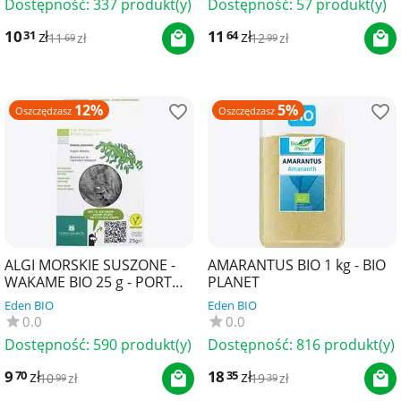
Dostępność:
337 produkt(y)
Dostępność:
57 produkt(y)
10
zł
11
zł
31
64
11
zł
12
zł
69
99
12%
5%
Oszczędzasz
Oszczędzasz
ALGI MORSKIE SUSZONE -
AMARANTUS BIO 1 kg - BIO
WAKAME BIO 25 g - PORTO
PLANET
MUINOS
Eden BIO
Eden BIO
0.0
0.0
Dostępność:
590 produkt(y)
Dostępność:
816 produkt(y)
9
zł
18
zł
70
35
10
zł
19
zł
99
39