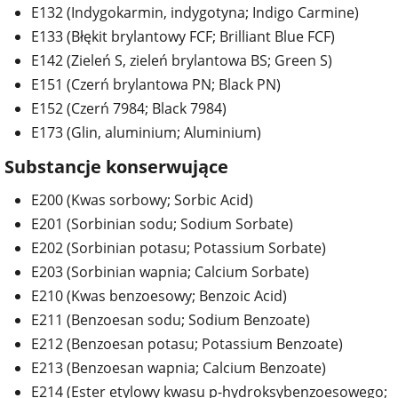
E132 (Indygokarmin, indygotyna; Indigo Carmine)
E133 (Błękit brylantowy FCF; Brilliant Blue FCF)
E142 (Zieleń S, zieleń brylantowa BS; Green S)
E151 (Czerń brylantowa PN; Black PN)
E152 (Czerń 7984; Black 7984)
E173 (Glin, aluminium; Aluminium)
Substancje konserwujące
E200 (Kwas sorbowy; Sorbic Acid)
E201 (Sorbinian sodu; Sodium Sorbate)
E202 (Sorbinian potasu; Potassium Sorbate)
E203 (Sorbinian wapnia; Calcium Sorbate)
E210 (Kwas benzoesowy; Benzoic Acid)
E211 (Benzoesan sodu; Sodium Benzoate)
E212 (Benzoesan potasu; Potassium Benzoate)
E213 (Benzoesan wapnia; Calcium Benzoate)
E214 (Ester etylowy kwasu p-hydroksybenzoesowego;