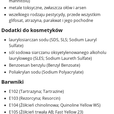
mannitolu)
metale toksyczne, zwłaszcza ołów i arsen
wszelkiego rodzaju pestycydy, przede wszystkim
glifosat, atrazyna, parakwat i jego pochodne
Dodatki do kosmetyków
laurylosiarczan sodu (SDS, SLS; Sodium Lauryl
Sulfate)
sól sodowa siarczanu oksyetylenowanego alkoholu
laurylowego (SLES; Sodium Laureth Sulfate)
Benzoesan benzylu (Benzyl Benzoate)
Poliakrylan sodu (Sodium Polyacrylate)
Barwniki
E102 (Tartrazyna; Tartrazine)
E103 (Rezorcyna; Resorcin)
E104 (Żółcień chinolinowa; Quinoline Yellow WS)
E105 (Żółcień trwała AB; Fast Yellow 23)