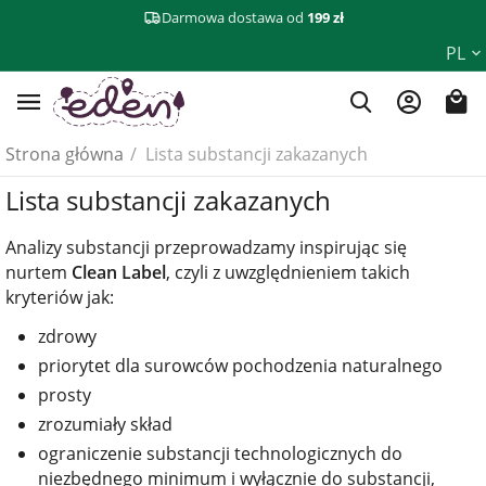
Darmowa dostawa od
199 zł
PL
Strona główna
/
Lista substancji zakazanych
Lista substancji zakazanych
Analizy substancji przeprowadzamy inspirując się
nurtem
Clean Label
, czyli z uwzględnieniem takich
kryteriów jak:
zdrowy
priorytet dla surowców pochodzenia naturalnego
prosty
zrozumiały skład
ograniczenie substancji technologicznych do
niezbędnego minimum i wyłącznie do substancji,