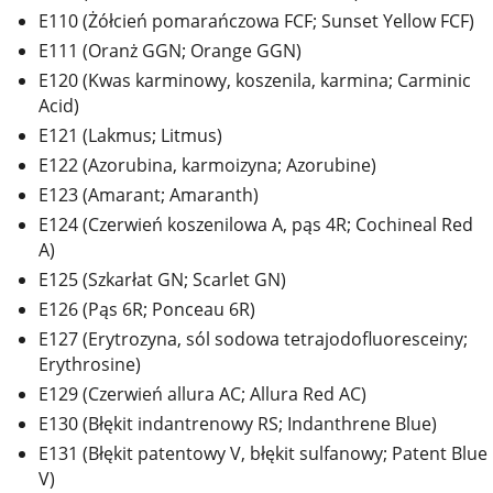
E110 (Żółcień pomarańczowa FCF; Sunset Yellow FCF)
E111 (Oranż GGN; Orange GGN)
E120 (Kwas karminowy, koszenila, karmina; Carminic
Acid)
E121 (Lakmus; Litmus)
E122 (Azorubina, karmoizyna; Azorubine)
E123 (Amarant; Amaranth)
E124 (Czerwień koszenilowa A, pąs 4R; Cochineal Red
A)
E125 (Szkarłat GN; Scarlet GN)
E126 (Pąs 6R; Ponceau 6R)
E127 (Erytrozyna, sól sodowa tetrajodofluoresceiny;
Erythrosine)
E129 (Czerwień allura AC; Allura Red AC)
E130 (Błękit indantrenowy RS; Indanthrene Blue)
E131 (Błękit patentowy V, błękit sulfanowy; Patent Blue
V)