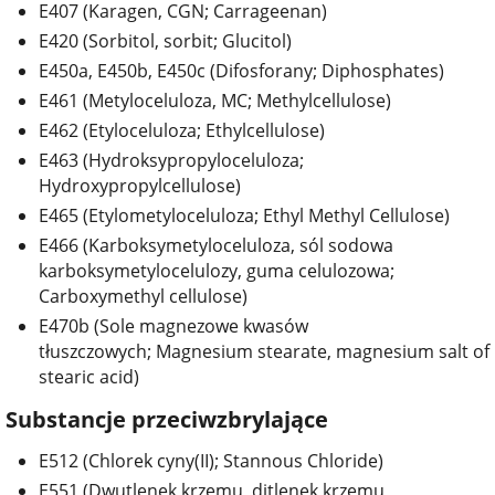
E407 (Karagen, CGN; Carrageenan)
E420 (Sorbitol, sorbit; Glucitol)
E450a, E450b, E450c (Difosforany; Diphosphates)
E461 (Metyloceluloza, MC; Methylcellulose)
E462 (Etyloceluloza; Ethylcellulose)
E463 (Hydroksypropyloceluloza;
Hydroxypropylcellulose)
E465 (Etylometyloceluloza; Ethyl Methyl Cellulose)
E466 (Karboksymetyloceluloza, sól sodowa
karboksymetylocelulozy, guma celulozowa;
Carboxymethyl cellulose)
E470b (Sole magnezowe kwasów
tłuszczowych; Magnesium stearate, magnesium salt of
stearic acid)
Substancje przeciwzbrylające
E512 (Chlorek cyny(II); Stannous Chloride)
E551 (Dwutlenek krzemu, ditlenek krzemu,