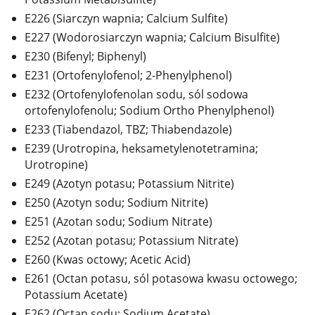
E226 (Siarczyn wapnia; Calcium Sulfite)
E227 (Wodorosiarczyn wapnia; Calcium Bisulfite)
E230 (Bifenyl; Biphenyl)
E231 (Ortofenylofenol; 2-Phenylphenol)
E232 (Ortofenylofenolan sodu, sól sodowa
ortofenylofenolu; Sodium Ortho Phenylphenol)
E233 (Tiabendazol, TBZ; Thiabendazole)
E239 (Urotropina, heksametylenotetramina;
Urotropine)
E249 (Azotyn potasu; Potassium Nitrite)
E250 (Azotyn sodu; Sodium Nitrite)
E251 (Azotan sodu; Sodium Nitrate)
E252 (Azotan potasu; Potassium Nitrate)
E260 (Kwas octowy; Acetic Acid)
E261 (Octan potasu, sól potasowa kwasu octowego;
Potassium Acetate)
E262 (Octan sodu; Sodium Acetate)