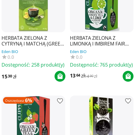
HERBATA ZIELONA Z
HERBATA ZIELONA Z
CYTRYNĄ I MATCHĄ (GREEN
LIMONKĄ I IMBIREM FAIR
TEA MATCHA LEMON) BIO
TRADE BIO (20 x 2 g) 40 g -
Eden BIO
Eden BIO
(17 x 1,8 g) 30,6 g - Y...
CLIPPER
0.0
0.0
Dostępność:
258 produkt(y)
Dostępność:
765 produkt(y)
13
zł
64
15
zł
30
14
zł
90
6%
Oszczędzasz