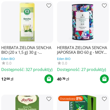
HERBATA ZIELONA SENCHA
HERBATA ZIELONA SENCHA
BIO (20 x 1,5 g) 30 g -
JAPOŃSKA BIO 60 g - MOYA
LEBENSBAUM
MATCHA
Eden BIO
Eden BIO
0.0
0.0
Dostępność:
327 produkt(y)
Dostępność:
27 produkt(y)
12
zł
40
zł
00
79
8%
Oszczędzasz