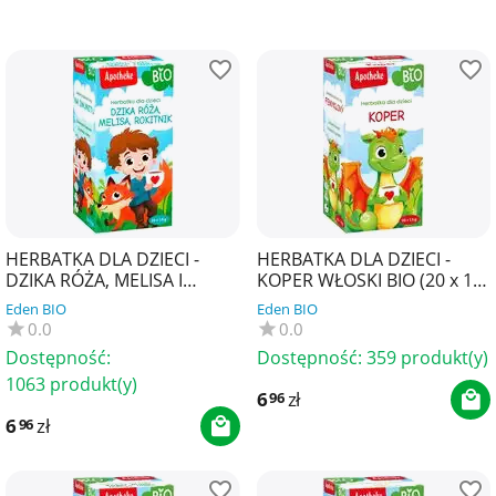
HERBATKA DLA DZIECI -
HERBATKA DLA DZIECI -
DZIKA RÓŻA, MELISA I
KOPER WŁOSKI BIO (20 x 1,5
ROKITNIK BIO (20 x 1,5 g) 30
g) 30 g - APOTHEKE
Eden BIO
Eden BIO
g - APOTHEKE
0.0
0.0
Dostępność:
Dostępność:
359 produkt(y)
1063 produkt(y)
6
zł
96
6
zł
96