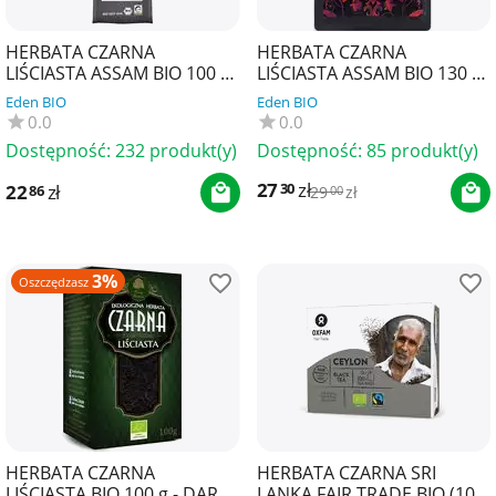
HERBATA CZARNA
HERBATA CZARNA
LIŚCIASTA ASSAM BIO 100 g
LIŚCIASTA ASSAM BIO 130 g
- LEBENSBAUM
- ECOBLIK
Eden BIO
Eden BIO
0.0
0.0
Dostępność:
232 produkt(y)
Dostępność:
85 produkt(y)
27
zł
30
22
zł
86
29
zł
00
3%
Oszczędzasz
HERBATA CZARNA
HERBATA CZARNA SRI
LIŚCIASTA BIO 100 g - DARY
LANKA FAIR TRADE BIO (100