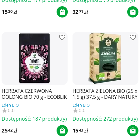
15
zł
32
zł
30
71
HERBATA CZERWONA
HERBATA ZIELONA BIO (25 x
OOLONG BIO 70 g - ECOBLIK
1,5 g) 37,5 g - DARY NATURY
Eden BIO
Eden BIO
0.0
0.0
Dostępność:
187 produkt(y)
Dostępność:
272 produkt(y)
25
zł
15
zł
42
43