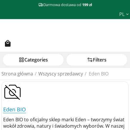
Darmowa dostawa od
199 zł
PL
Сategories
Filters
Strona główna
/
Wszyscy sprzedawcy
/
Eden BIO
Eden BIO
Eden BIO to oficjalny sklep marki Eden – tworzymy świat
wokół zdrowia, natury i świadomych wyborów. W naszej