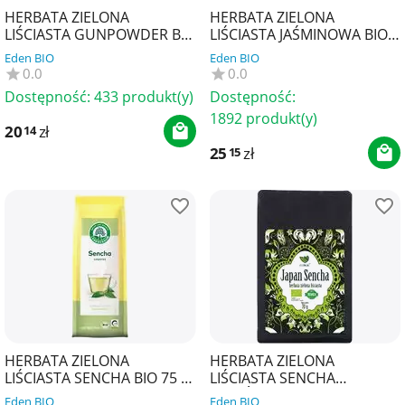
HERBATA ZIELONA
HERBATA ZIELONA
LIŚCIASTA GUNPOWDER BIO
LIŚCIASTA JAŚMINOWA BIO
100 g - LEBENSBAUM
75 g - LEBENSBAUM
Eden BIO
Eden BIO
0.0
0.0
Dostępność:
433 produkt(y)
Dostępność:
1892 produkt(y)
20
zł
14
25
zł
15
HERBATA ZIELONA
HERBATA ZIELONA
LIŚCIASTA SENCHA BIO 75 g
LIŚCIASTA SENCHA
- LEBENSBAUM
JAPOŃSKA BIO 70 g -
Eden BIO
Eden BIO