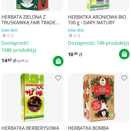
HERBATA ZIELONA Z
HERBATKA ARONIOWA BIO
TRUSKAWKĄ FAIR TRADE
100 g - DARY NATURY
BIO (20 x 2 g) 40 g - CLIPPER
Eden BIO
Eden BIO
0.0
0.0
Dostępność:
Dostępność:
148 produkt(y)
1686 produkt(y)
10
zł
31
14
zł
07
14
zł
90
HERBATKA BERBERYSOWA
HERBATKA BOMBA