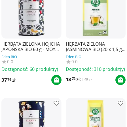
HERBATA ZIELONA HOJICHA
HERBATA ZIELONA
JAPOŃSKA BIO 60 g - MOYA
JAŚMINOWA BIO (20 x 1,5 g)
MATCHA
30 g - LEBENSBAUM
Eden BIO
Eden BIO
0.0
0.0
Dostępność:
60 produkt(y)
Dostępność:
310 produkt(y)
18
zł
72
37
zł
79
21
zł
49