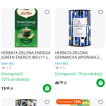
HERBATA ZIELONA ENERGIA
HERBATA ZIELONA
(GREEN ENERGY) BIO (17 x
GENMAICHA JAPOŃSKA Z
1,8 g) 30,6 g - YOGI TEA
PRAŻONYM RYŻEM BIO 60 g
Eden BIO
Eden BIO
- MOYA MATCHA
0.0
0.0
Dostępność:
Dostępność:
78 produkt(y)
1015 produkt(y)
40
zł
79
15
zł
30
13%
Oszczędzasz