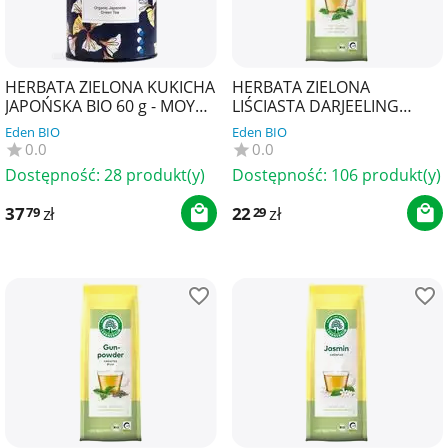
HERBATA ZIELONA KUKICHA
HERBATA ZIELONA
JAPOŃSKA BIO 60 g - MOYA
LIŚCIASTA DARJEELING
MATCHA
DEMETER BIO 50 g -
Eden BIO
Eden BIO
LEBENSBAUM
0.0
0.0
Dostępność:
28 produkt(y)
Dostępność:
106 produkt(y)
37
zł
22
zł
79
29