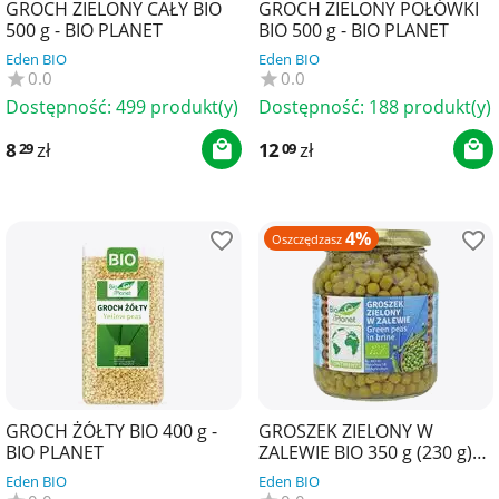
GROCH ZIELONY CAŁY BIO
GROCH ZIELONY POŁÓWKI
500 g - BIO PLANET
BIO 500 g - BIO PLANET
Eden BIO
Eden BIO
0.0
0.0
Dostępność:
499 produkt(y)
Dostępność:
188 produkt(y)
8
zł
12
zł
29
09
4%
Oszczędzasz
GROCH ŻÓŁTY BIO 400 g -
GROSZEK ZIELONY W
BIO PLANET
ZALEWIE BIO 350 g (230 g)
(SŁOIK) - BIO PLANET
Eden BIO
Eden BIO