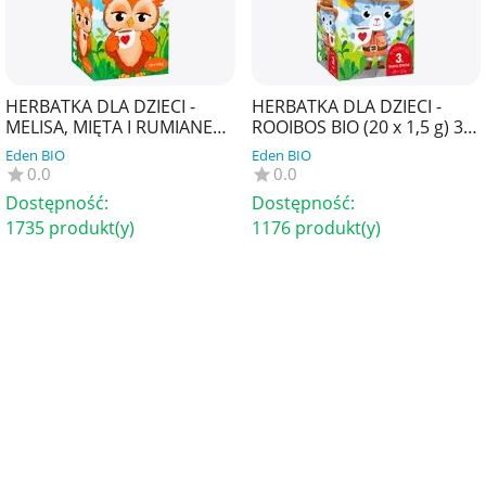
HERBATKA DLA DZIECI -
HERBATKA DLA DZIECI -
MELISA, MIĘTA I RUMIANEK
ROOIBOS BIO (20 x 1,5 g) 30
BIO (20 x 1,5 g) 30 g -
g - APOTHEKE
Eden BIO
Eden BIO
APOTHEKE
0.0
0.0
Dostępność:
Dostępność:
1735 produkt(y)
1176 produkt(y)
6
zł
7
zł
96
31
6
zł
7
zł
99
99
19%
Oszczędzasz