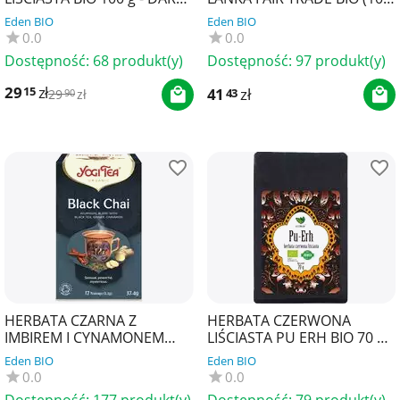
NATURY
x 1,8 g) 180 g - OXFAM
Eden BIO
Eden BIO
0.0
0.0
Dostępność:
68 produkt(y)
Dostępność:
97 produkt(y)
29
zł
15
41
zł
43
29
zł
90
HERBATA CZARNA Z
HERBATA CZERWONA
IMBIREM I CYNAMONEM
LIŚCIASTA PU ERH BIO 70 g -
(BLACK CHAI) BIO (17 x 2,2 g)
ECOBLIK
Eden BIO
Eden BIO
37,4 g - YOGI TEA
0.0
0.0
Dostępność:
177 produkt(y)
Dostępność:
79 produkt(y)