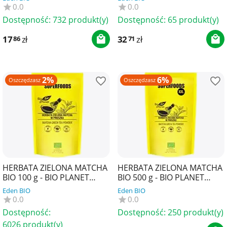
ECOBLIK
0.0
0.0
Dostępność:
732 produkt(y)
Dostępność:
65 produkt(y)
17
zł
32
zł
86
71
2%
6%
Oszczędzasz
Oszczędzasz
HERBATA ZIELONA MATCHA
HERBATA ZIELONA MATCHA
BIO 100 g - BIO PLANET
BIO 500 g - BIO PLANET
SUPERFOODS
SUPERFOODS
Eden BIO
Eden BIO
0.0
0.0
Dostępność:
Dostępność:
250 produkt(y)
6026 produkt(y)