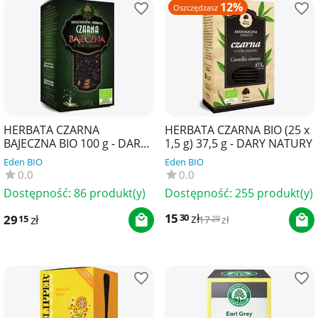
12%
Oszczędzasz
HERBATA CZARNA
HERBATA CZARNA BIO (25 x
BAJECZNA BIO 100 g - DARY
1,5 g) 37,5 g - DARY NATURY
NATURY
Eden BIO
Eden BIO
0.0
0.0
Dostępność:
86 produkt(y)
Dostępność:
255 produkt(y)
15
zł
30
29
zł
15
17
zł
29