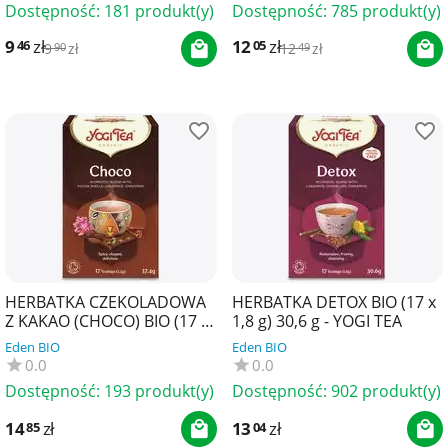
Dostępność:
181 produkt(y)
Dostępność:
785 produkt(y)
9
zł
12
zł
46
05
9
zł
12
zł
90
49
HERBATKA CZEKOLADOWA
HERBATKA DETOX BIO (17 x
Z KAKAO (CHOCO) BIO (17 x
1,8 g) 30,6 g - YOGI TEA
2,2 g) 37,4 g - YOGI TEA
Eden BIO
Eden BIO
0.0
0.0
Dostępność:
193 produkt(y)
Dostępność:
902 produkt(y)
14
zł
13
zł
85
04