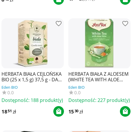
HERBATA BIAŁA CEJLOŃSKA
HERBATA BIAŁA Z ALOESEM
BIO (25 x 1,5 g) 37,5 g - DARY
(WHITE TEA WITH ALOE
NATURY
VERA) BIO (17 x 1,8 g) 30,6 g
Eden BIO
Eden BIO
- YOGI TEA
0.0
0.0
Dostępność:
188 produkt(y)
Dostępność:
227 produkt(y)
18
zł
15
zł
51
30