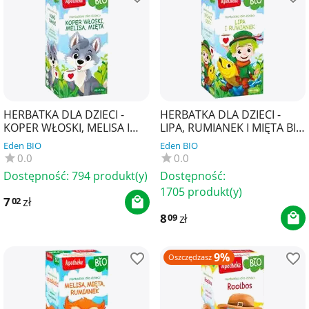
HERBATKA DLA DZIECI -
HERBATKA DLA DZIECI -
KOPER WŁOSKI, MELISA I
LIPA, RUMIANEK I MIĘTA BIO
MIĘTA BIO (20 x 1,5 g) 30 g -
(20 x 1,5 g) 30 g -APOTHEKE
Eden BIO
Eden BIO
APOTHEKE
0.0
0.0
Dostępność:
794 produkt(y)
Dostępność:
1705 produkt(y)
7
zł
02
8
zł
09
9%
Oszczędzasz