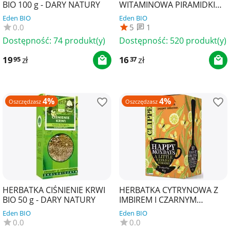
BIO 100 g - DARY NATURY
WITAMINOWA PIRAMIDKI
BIO (15 x 3 g) 45 g - DARY
Eden BIO
Eden BIO
NATURY
0.0
5
1
Dostępność:
74 produkt(y)
Dostępność:
520 produkt(y)
19
zł
16
zł
95
37
4%
4%
Oszczędzasz
Oszczędzasz
HERBATKA CIŚNIENIE KRWI
HERBATKA CYTRYNOWA Z
BIO 50 g - DARY NATURY
IMBIREM I CZARNYM
PIEPRZEM (HAPPY
Eden BIO
Eden BIO
MONDAYS) BIO (20 x 2,25 g)
0.0
0.0
45 g ...