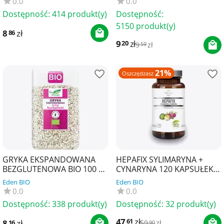
0.0
0.0
Dostępność:
414 produkt(y)
Dostępność:
5150 produkt(y)
8
zł
86
9
zł
20
9
zł
59
21%
Oszczędzasz
GRYKA EKSPANDOWANA
HEPAFIX SYLIMARYNA +
BEZGLUTENOWA BIO 100 g -
CYNARYNA 120 KAPSUŁEK -
BIO PLANET
SOUL FARM
Eden BIO
Eden BIO
0.0
0.0
Dostępność:
338 produkt(y)
Dostępność:
32 produkt(y)
47
zł
61
8
zł
16
59
zł
90