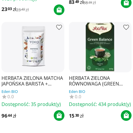
83
zł
49
88
zł
39
23
zł
03
23
zł
49
HERBATA ZIELONA MATCHA
HERBATA ZIELONA
JAPOŃSKA BARISTA +
RÓWNOWAGA (GREEN
KULINARNA
BALANCE) BIO (17 x 1,8 g)
Eden BIO
Eden BIO
BEZGLUTENOWA BIO 100 g -
30,6 g - YOGI TEA
0.0
0.0
YOKO
Dostępność:
35 produkt(y)
Dostępność:
434 produkt(y)
96
zł
15
zł
44
30