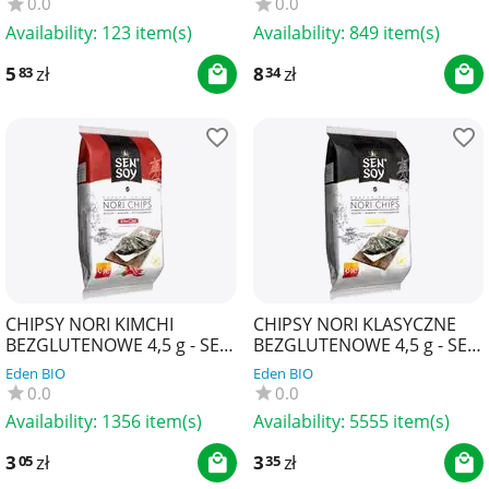
0.0
0.0
Availability:
123 item(s)
Availability:
849 item(s)
5
zł
8
zł
83
34
CHIPSY NORI KIMCHI
CHIPSY NORI KLASYCZNE
BEZGLUTENOWE 4,5 g - SEN
BEZGLUTENOWE 4,5 g - SEN
SOY
SOY
Eden BIO
Eden BIO
0.0
0.0
Availability:
1356 item(s)
Availability:
5555 item(s)
3
zł
3
zł
05
35