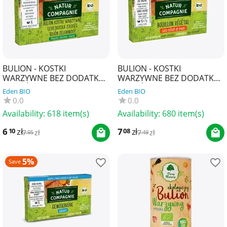
BULION - KOSTKI
BULION - KOSTKI
WARZYWNE BEZ DODATKU
WARZYWNE BEZ DODATKU
CUKRÓW BIO (8 x 10,5 g) 84
CUKRÓW I DROŻDŻY BIO (8
Eden BIO
Eden BIO
g - NATUR COMPAGNIE
x 10,5 g) 84 g - NATUR
0.0
0.0
COM...
Availability:
618 item(s)
Availability:
680 item(s)
6
zł
7
zł
10
08
7
zł
7
zł
95
49
5%
Save