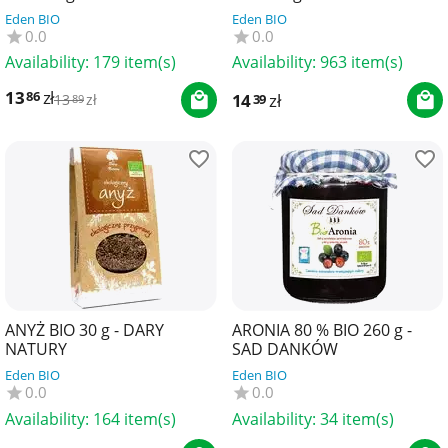
Eden BIO
Eden BIO
0.0
0.0
Availability:
179 item(s)
Availability:
963 item(s)
13
zł
86
14
zł
39
13
zł
89
ANYŻ BIO 30 g - DARY
ARONIA 80 % BIO 260 g -
NATURY
SAD DANKÓW
Eden BIO
Eden BIO
0.0
0.0
Availability:
164 item(s)
Availability:
34 item(s)