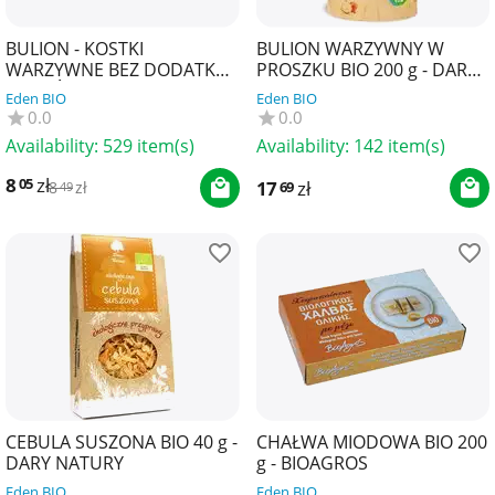
BULION - KOSTKI
BULION WARZYWNY W
WARZYWNE BEZ DODATKU
PROSZKU BIO 200 g - DARY
CUKRÓW O NISKIEJ
NATURY
Eden BIO
Eden BIO
ZAWARTOŚCI SOLI BIO (8 x
0.0
0.0
8,5 g) 6...
Availability:
529 item(s)
Availability:
142 item(s)
8
zł
05
17
zł
69
8
zł
49
CEBULA SUSZONA BIO 40 g -
CHAŁWA MIODOWA BIO 200
DARY NATURY
g - BIOAGROS
Eden BIO
Eden BIO