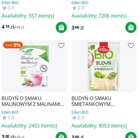
AMYLON
BEZGLUTENOWY BIO 40 g -
Eden BIO
Eden BIO
AMYLON
0.0
0.0
Availability:
557 item(s)
Availability:
7206 item(s)
4
zł
14
3
zł
66
4
zł
59
9%
Save
BUDYŃ O SMAKU
BUDYŃ O SMAKU
MALINOWYM Z MALINAMI
ŚMIETANKOWYM
BIO 38 g - BIO PLANET
BEZGLUTENOWY BIO 40 g -
Eden BIO
Eden BIO
AMYLON
0.0
0.0
Availability:
2455 item(s)
Availability:
8053 item(s)
3
zł
00
3
zł
66
3
zł
29