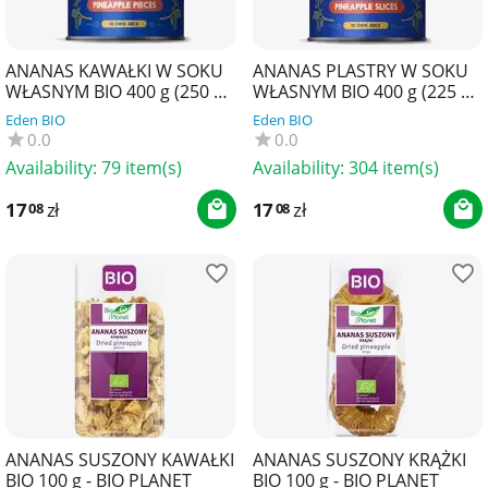
ANANAS KAWAŁKI W SOKU
ANANAS PLASTRY W SOKU
WŁASNYM BIO 400 g (250 g)
WŁASNYM BIO 400 g (225 g)
- AMAIZIN
- AMAIZIN
Eden BIO
Eden BIO
0.0
0.0
Availability:
79 item(s)
Availability:
304 item(s)
17
zł
17
zł
08
08
ANANAS SUSZONY KAWAŁKI
ANANAS SUSZONY KRĄŻKI
BIO 100 g - BIO PLANET
BIO 100 g - BIO PLANET