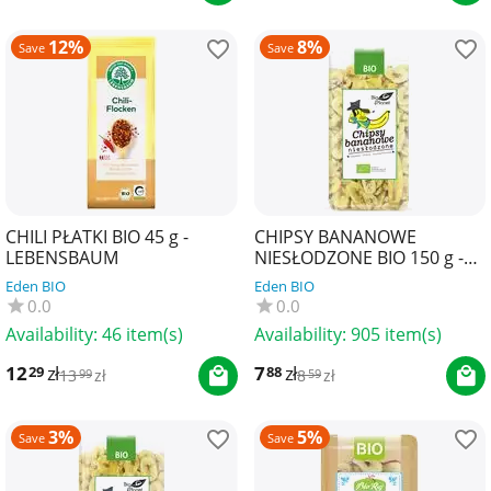
12%
8%
Save
Save
CHILI PŁATKI BIO 45 g -
CHIPSY BANANOWE
LEBENSBAUM
NIESŁODZONE BIO 150 g -
BIO PLANET
Eden BIO
Eden BIO
0.0
0.0
Availability:
46 item(s)
Availability:
905 item(s)
12
zł
7
zł
29
88
13
zł
8
zł
99
59
3%
5%
Save
Save