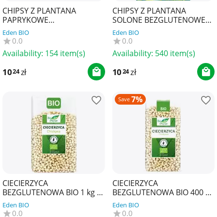
CHIPSY Z PLANTANA
CHIPSY Z PLANTANA
PAPRYKOWE
SOLONE BEZGLUTENOWE
BEZGLUTENOWE BIO 80 g -
BIO 80 g - EL ORIGEN
Eden BIO
Eden BIO
EL ORIGEN
0.0
0.0
Availability:
154 item(s)
Availability:
540 item(s)
10
zł
10
zł
24
24
7%
Save
CIECIERZYCA
CIECIERZYCA
BEZGLUTENOWA BIO 1 kg -
BEZGLUTENOWA BIO 400 g -
BIO PLANET
BIO PLANET
Eden BIO
Eden BIO
0.0
0.0