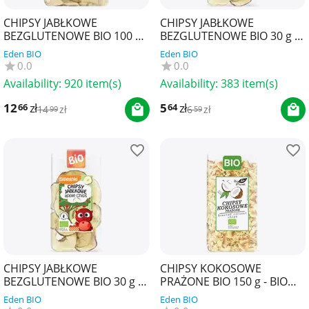
CHIPSY JABŁKOWE
CHIPSY JABŁKOWE
BEZGLUTENOWE BIO 100 g -
BEZGLUTENOWE BIO 30 g -
BIO PLANET
BIO PLANET
Eden BIO
Eden BIO
0.0
0.0
Availability:
920 item(s)
Availability:
383 item(s)
12
zł
5
zł
66
64
14
zł
6
zł
99
59
CHIPSY JABŁKOWE
CHIPSY KOKOSOWE
BEZGLUTENOWE BIO 30 g -
PRAŻONE BIO 150 g - BIO
BIOMINKI
PLANET
Eden BIO
Eden BIO