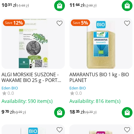
10
zł
11
zł
31
64
11
zł
12
zł
69
99
12%
5%
Save
Save
ALGI MORSKIE SUSZONE -
AMARANTUS BIO 1 kg - BIO
WAKAME BIO 25 g - PORTO
PLANET
MUINOS
Eden BIO
Eden BIO
0.0
0.0
Availability:
590 item(s)
Availability:
816 item(s)
9
zł
18
zł
70
35
10
zł
19
zł
99
39