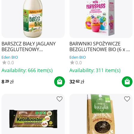
BARSZCZ BIAŁY JAGLANY
BARWNIKI SPOŻYWCZE
BEZGLUTENOWY
BEZGLUTENOWE BIO (6 x 8
KONCENTRAT BIO 320 ml -
g) 48 g - BIOVEGAN
Eden BIO
Eden BIO
KOWALEWSKI
0.0
0.0
Availability:
666 item(s)
Availability:
311 item(s)
8
zł
32
zł
29
62