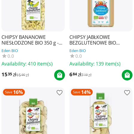
CHIPSY BANANOWE
CHIPSY JABŁKOWE
NIESŁODZONE BIO 350 g -
BEZGLUTENOWE BIO
BIO PLANET
(POLSKA) 50 g - BIO RAJ
Eden BIO
Eden BIO
0.0
0.0
Availability:
410 item(s)
Availability:
139 item(s)
15
zł
6
zł
35
84
15
zł
7
zł
90
19
16%
14%
Save
Save