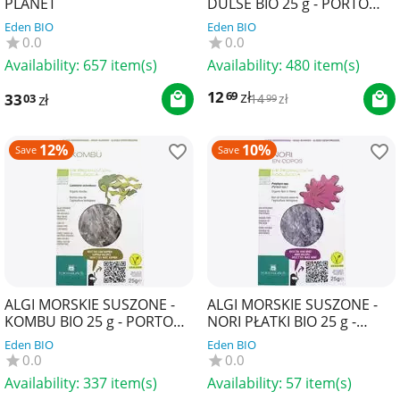
PLANET
DULSE BIO 25 g - PORTO
MUINOS
Eden BIO
Eden BIO
0.0
0.0
Availability:
657 item(s)
Availability:
480 item(s)
12
zł
69
33
zł
03
14
zł
99
12%
10%
Save
Save
ALGI MORSKIE SUSZONE -
ALGI MORSKIE SUSZONE -
KOMBU BIO 25 g - PORTO
NORI PŁATKI BIO 25 g -
MUINOS
PORTO MUINOS
Eden BIO
Eden BIO
0.0
0.0
Availability:
337 item(s)
Availability:
57 item(s)