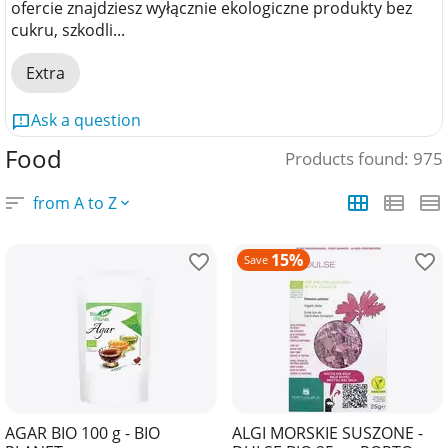
ofercie znajdziesz wyłącznie ekologiczne produkty bez
cukru, szkodli...
Extra
Ask a question
Food
Products found: 975
from A to Z
15%
Save
AGAR BIO 100 g - BIO
ALGI MORSKIE SUSZONE -