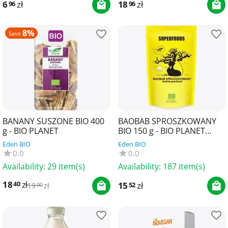
6
zł
18
zł
96
96
8%
Save
BANANY SUSZONE BIO 400
BAOBAB SPROSZKOWANY
g - BIO PLANET
BIO 150 g - BIO PLANET
SUPERFOODS
Eden BIO
Eden BIO
0.0
0.0
Availability:
29 item(s)
Availability:
187 item(s)
18
zł
40
15
zł
52
19
zł
90