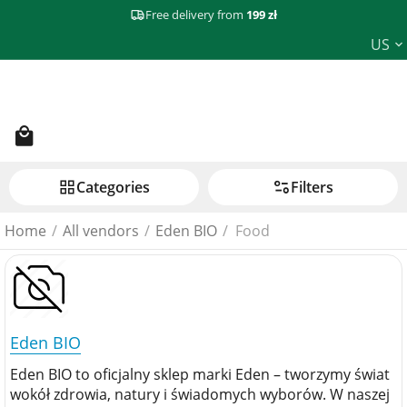
Free delivery from
199 zł
US
Сategories
Filters
Home
/
All vendors
/
Eden BIO
/
Food
Eden BIO
Eden BIO to oficjalny sklep marki Eden – tworzymy świat
wokół zdrowia, natury i świadomych wyborów. W naszej