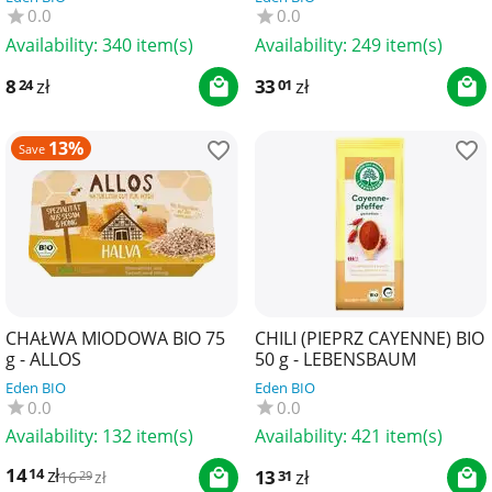
0.0
0.0
Availability:
340 item(s)
Availability:
249 item(s)
8
zł
33
zł
24
01
13%
Save
CHAŁWA MIODOWA BIO 75
CHILI (PIEPRZ CAYENNE) BIO
g - ALLOS
50 g - LEBENSBAUM
Eden BIO
Eden BIO
0.0
0.0
Availability:
132 item(s)
Availability:
421 item(s)
14
zł
14
13
zł
31
16
zł
29