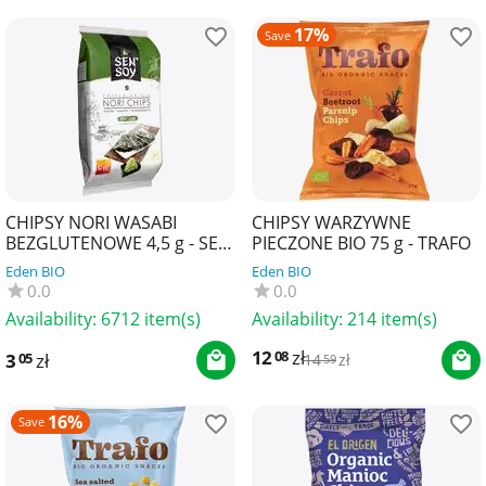
17%
Save
CHIPSY NORI WASABI
CHIPSY WARZYWNE
BEZGLUTENOWE 4,5 g - SEN
PIECZONE BIO 75 g - TRAFO
SOY
Eden BIO
Eden BIO
0.0
0.0
Availability:
6712 item(s)
Availability:
214 item(s)
12
zł
08
3
zł
05
14
zł
59
16%
Save