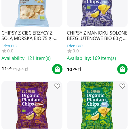
CHIPSY Z CIECIERZYCY Z
CHIPSY Z MANIOKU SOLONE
SOLĄ MORSKĄ BIO 75 g -
BEZGLUTENOWE BIO 60 g -
TRAFO
EL ORIGEN
Eden BIO
Eden BIO
0.0
0.0
Availability:
121 item(s)
Availability:
169 item(s)
11
zł
64
10
zł
24
13
zł
90