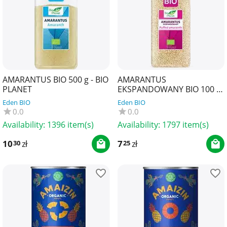
AMARANTUS BIO 500 g - BIO
AMARANTUS
PLANET
EKSPANDOWANY BIO 100 g
- BIO PLANET
Eden BIO
Eden BIO
0.0
0.0
Availability:
1396 item(s)
Availability:
1797 item(s)
10
zł
7
zł
30
25