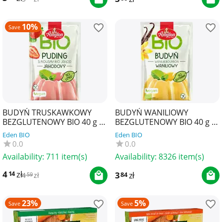
10%
Save
BUDYŃ TRUSKAWKOWY
BUDYŃ WANILIOWY
BEZGLUTENOWY BIO 40 g -
BEZGLUTENOWY BIO 40 g -
AMYLON
AMYLON
Eden BIO
Eden BIO
0.0
0.0
Availability:
711 item(s)
Availability:
8326 item(s)
4
zł
14
3
zł
84
4
zł
59
23%
5%
Save
Save