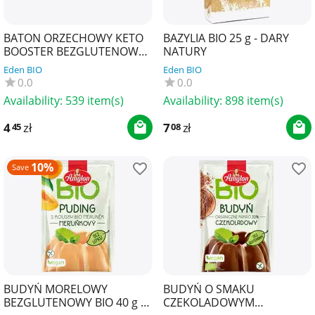
BATON ORZECHOWY KETO
BAZYLIA BIO 25 g - DARY
BOOSTER BEZGLUTENOWY
NATURY
40 g - ZMIANY ZMIANY
Eden BIO
Eden BIO
0.0
0.0
Availability:
539 item(s)
Availability:
898 item(s)
4
zł
7
zł
45
08
10%
Save
BUDYŃ MORELOWY
BUDYŃ O SMAKU
BEZGLUTENOWY BIO 40 g -
CZEKOLADOWYM