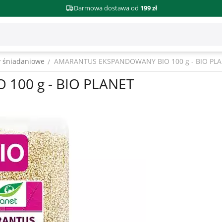
Darmowa dostawa od
199 zł
y śniadaniowe
AMARANTUS EKSPANDOWANY BIO 100 g - BIO PL
/
100 g - BIO PLANET