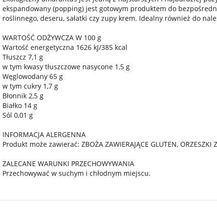
ekspandowany (popping) jest gotowym produktem do bezpośrednie
roślinnego, deseru, sałatki czy zupy krem. Idealny również do nal
WARTOŚĆ ODŻYWCZA W 100 g
Wartość energetyczna 1626 kJ/385 kcal
Tłuszcz 7,1 g
w tym kwasy tłuszczowe nasycone 1,5 g
Węglowodany 65 g
w tym cukry 1,7 g
Błonnik 2,5 g
Białko 14 g
Sól 0,01 g
INFORMACJA ALERGENNA
Produkt może zawierać: ZBOŻA ZAWIERAJĄCE GLUTEN, ORZESZKI 
ZALECANE WARUNKI PRZECHOWYWANIA
Przechowywać w suchym i chłodnym miejscu.