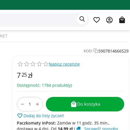
Aplikacja Eden
Polski
ANET
5907814666529
KOD:
Napisz recenzję
7
zł
25
Dostępność:
1784 produkt(y)
+
−
Do koszyka
Dodaj do listy życzeń
Paczkomaty InPost:
Zamów w 11 godz. 35 min.,
dostawa w​​ 4 dni. Od
14.99
zł
(
Sprawdź sposoby