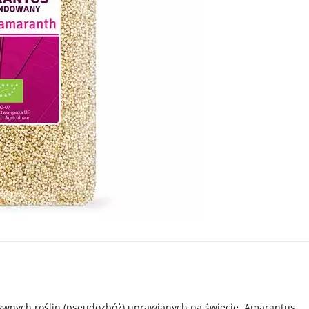
ożywnych roślin (pseudozbóż) uprawianych na świecie. Amarantus