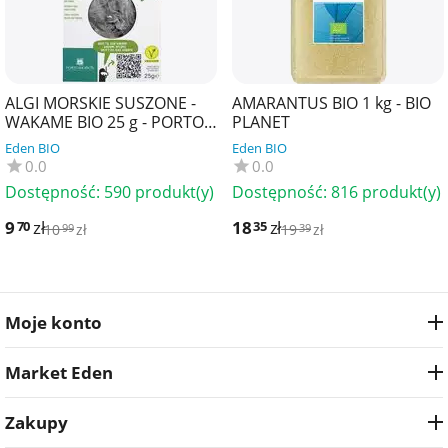
ALGI MORSKIE SUSZONE -
AMARANTUS BIO 1 kg - BIO
WAKAME BIO 25 g - PORTO
PLANET
MUINOS
Eden BIO
Eden BIO
0.0
0.0
Dostępność:
590 produkt(y)
Dostępność:
816 produkt(y)
9
zł
18
zł
70
35
10
zł
19
zł
99
39
Moje konto
Market Eden
Zakupy