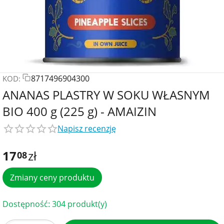
8717496904300
KOD:
ANANAS PLASTRY W SOKU WŁASNYM
BIO 400 g (225 g) - AMAIZIN
Napisz recenzję
17
zł
08
Zmiany ceny produktu
Dostępność:
304 produkt(y)