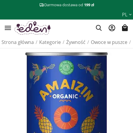
Darmowa dostawa od
199 zł
PL
Strona główna
/
Kategorie
/
Żywność
/
Owoce w puszce
/