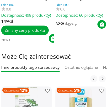
BIO PLANET
FARM
Eden BIO
Eden BIO
0.0
0.0
Dostępność:
498 produkt(y)
Dostępność:
60 produkt(y)
14
zł
56
32
zł
00
45
zł
90
Zmiany ceny produktu
20
zł
90
Może Cię zainteresować
Inne produkty tego sprzedawcy
Ostatnio oglądane
Na
12%
5%
Oszczędzasz
Oszczędzasz