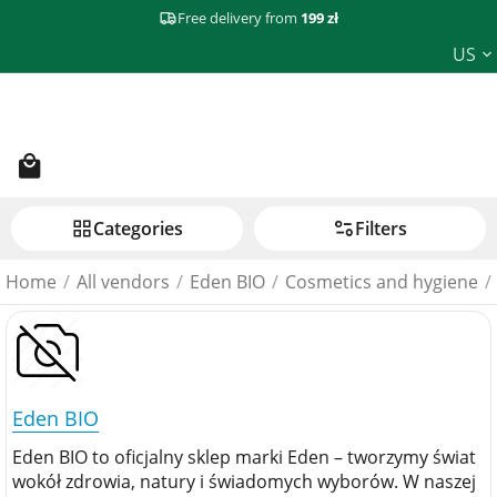
Free delivery from
199 zł
US
Сategories
Filters
Home
/
All vendors
/
Eden BIO
/
Cosmetics and hygiene
/
Eden BIO
Eden BIO to oficjalny sklep marki Eden – tworzymy świat
wokół zdrowia, natury i świadomych wyborów. W naszej