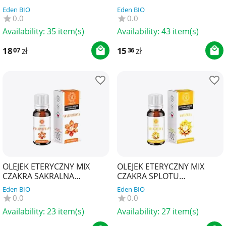
VISHUDDHA 10 ml - YOUR
MULADHARA 10 ml - YOUR
Eden BIO
Eden BIO
CANDLE
CANDLE
0.0
0.0
Availability:
35 item(s)
Availability:
43 item(s)
18
zł
15
zł
07
36
OLEJEK ETERYCZNY MIX
OLEJEK ETERYCZNY MIX
CZAKRA SAKRALNA
CZAKRA SPLOTU
SWADHISTHANA 10 ml -
SŁONECZNEGO MANIPURA
Eden BIO
Eden BIO
YOUR CANDLE
10 ml - YOUR CANDLE
0.0
0.0
Availability:
23 item(s)
Availability:
27 item(s)