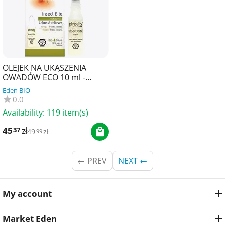
OLEJEK NA UKĄSZENIA
OWADÓW ECO 10 ml -
PHYSALIS (PRODUKT
Eden BIO
SEZONOWY)
0.0
Availability:
119 item(s)
45
zł
37
49
zł
99
PREV
NEXT
My account
Market Eden