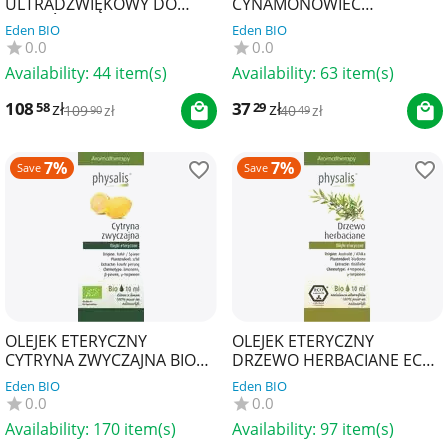
ULTRADŹWIĘKOWY DO
CYNAMONOWIEC
OLEJKÓW ETERYCZNYCH
KAMFOROWY BIO 10 ml -
Eden BIO
Eden BIO
PERSIA - PHYSALIS
PHYSALIS
0.0
0.0
Availability:
44 item(s)
Availability:
63 item(s)
108
zł
37
zł
58
29
109
zł
40
zł
90
49
7%
7%
Save
Save
OLEJEK ETERYCZNY
OLEJEK ETERYCZNY
CYTRYNA ZWYCZAJNA BIO
DRZEWO HERBACIANE ECO
10 ml - PHYSALIS
10 ml - PHYSALIS
Eden BIO
Eden BIO
0.0
0.0
Availability:
170 item(s)
Availability:
97 item(s)