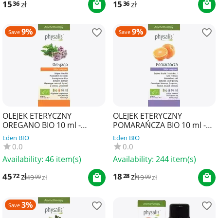
15
zł
15
zł
36
36
9%
9%
Save
Save
OLEJEK ETERYCZNY
OLEJEK ETERYCZNY
OREGANO BIO 10 ml -
POMARAŃCZA BIO 10 ml -
PHYSALIS
PHYSALIS
Eden BIO
Eden BIO
0.0
0.0
Availability:
46 item(s)
Availability:
244 item(s)
45
zł
18
zł
72
28
49
zł
19
zł
99
99
3%
Save