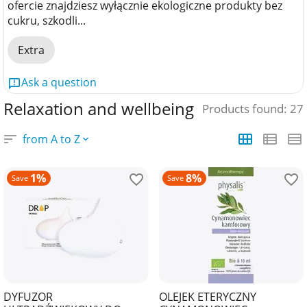
ofercie znajdziesz wyłącznie ekologiczne produkty bez
cukru, szkodli...
Extra
Ask a question
Relaxation and wellbeing
Products found: 27
from A to Z
1%
8%
Save
Save
DYFUZOR
OLEJEK ETERYCZNY