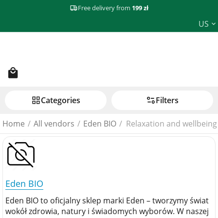
Free delivery from
199 zł
US
Сategories
Filters
Home
/
All vendors
/
Eden BIO
/
Relaxation and wellbeing
Eden BIO
Eden BIO to oficjalny sklep marki Eden – tworzymy świat
wokół zdrowia, natury i świadomych wyborów. W naszej