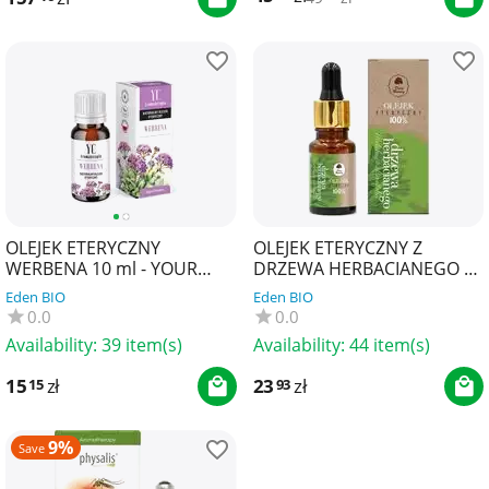
OLEJEK ETERYCZNY
OLEJEK ETERYCZNY Z
WERBENA 10 ml - YOUR
DRZEWA HERBACIANEGO 10
CANDLE
ml - DARY NATURY
Eden BIO
Eden BIO
0.0
0.0
Availability:
39 item(s)
Availability:
44 item(s)
15
zł
23
zł
15
93
9%
Save