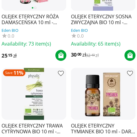
OLEJEK ETERYCZNY RÓŻA
OLEJEK ETERYCZNY SOSNA
DAMASCEŃSKA 10 ml -
ZWYCZAJNA BIO 10 ml -
YOUR CANDLE
PHYSALIS
Eden BIO
Eden BIO
0.0
0.0
Availability:
73 item(s)
Availability:
65 item(s)
30
zł
00
25
zł
15
32
zł
49
11%
Save
OLEJEK ETERYCZNY TRAWA
OLEJEK ETERYCZNY
CYTRYNOWA BIO 10 ml -
TYMIANEK BIO 10 ml - DARY