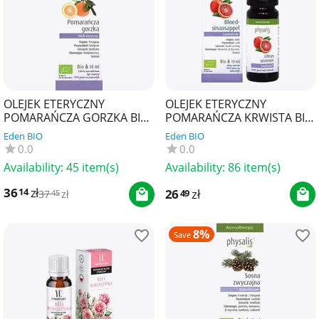
OLEJEK ETERYCZNY
OLEJEK ETERYCZNY
POMARAŃCZA GORZKA BIO
POMARAŃCZA KRWISTA BIO
10 ml - PHYSALIS
10 ml - PHYSALIS
Eden BIO
Eden BIO
0.0
0.0
Availability:
45 item(s)
Availability:
86 item(s)
36
zł
14
26
zł
49
37
zł
45
8%
Save