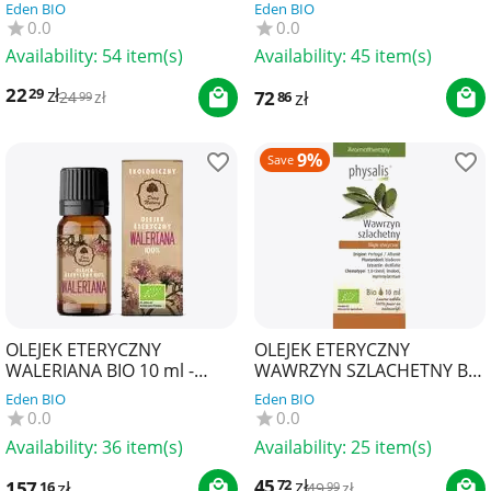
PHYSALIS
NATURY
Eden BIO
Eden BIO
0.0
0.0
Availability:
54 item(s)
Availability:
45 item(s)
22
zł
29
72
zł
86
24
zł
99
9%
Save
OLEJEK ETERYCZNY
OLEJEK ETERYCZNY
WALERIANA BIO 10 ml -
WAWRZYN SZLACHETNY BIO
DARY NATURY
10 ml - PHYSALIS
Eden BIO
Eden BIO
0.0
0.0
Availability:
36 item(s)
Availability:
25 item(s)
45
zł
72
157
zł
16
49
zł
99