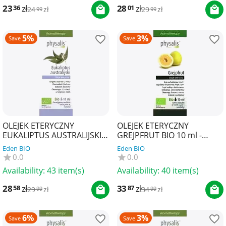
23
zł
28
zł
36
01
24
zł
29
zł
99
99
5%
3%
Save
Save
OLEJEK ETERYCZNY
OLEJEK ETERYCZNY
EUKALIPTUS AUSTRALIJSKI
GREJPFRUT BIO 10 ml -
BIO 10 ml - PHYSALIS
PHYSALIS
Eden BIO
Eden BIO
0.0
0.0
Availability:
43 item(s)
Availability:
40 item(s)
28
zł
33
zł
58
87
29
zł
34
zł
99
99
6%
3%
Save
Save