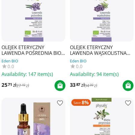
OLEJEK ETERYCZNY
OLEJEK ETERYCZNY
LAWENDA POŚREDNIA BIO
LAWENDA WĄSKOLISTNA
10 ml - PHYSALIS
BIO 10 ml - PHYSALIS
Eden BIO
Eden BIO
0.0
0.0
Availability:
147 item(s)
Availability:
94 item(s)
25
zł
33
zł
71
87
27
zł
34
zł
49
99
8%
Save