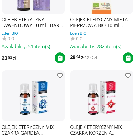
OLEJEK ETERYCZNY
OLEJEK ETERYCZNY MIĘTA
LAWENDOWY 10 ml - DARY
PIEPRZOWA BIO 10 ml -
NATURY
PHYSALIS
Eden BIO
Eden BIO
0.0
0.0
Availability:
51 item(s)
Availability:
282 item(s)
29
zł
94
23
zł
93
32
zł
49
OLEJEK ETERYCZNY MIX
OLEJEK ETERYCZNY MIX
CZAKRA GARDŁA
CZAKRA KORZENIA