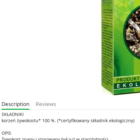
Description
Reviews
SKŁADNIKI
korzeń żywokostu* 100 %. (*certyfikowany składnik ekologiczny)
OPIS
Żywokost znany i stosowany był już w starożytności.