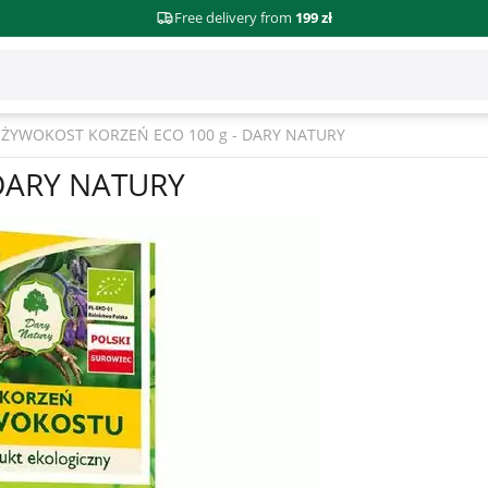
Free delivery from
199 zł
ŻYWOKOST KORZEŃ ECO 100 g - DARY NATURY
DARY NATURY