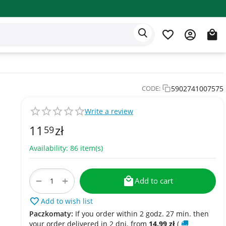
Eden app
English
5902741007575
CODE:
Write a review
11
zł
59
Availability:
86 item(s)
+
−
Add to cart
Add to wish list
Paczkomaty:
If you order within 2 godz. 27 min. then
your order delivered in 2 dni. from
14.99
zł
(