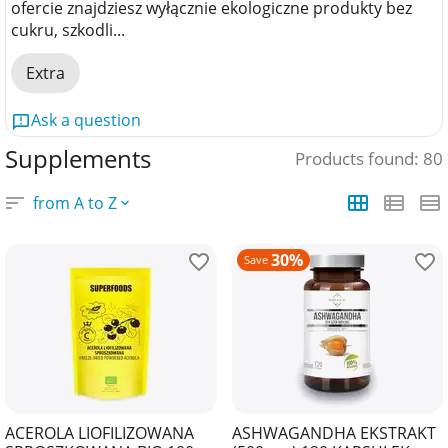
ofercie znajdziesz wyłącznie ekologiczne produkty bez
cukru, szkodli...
Extra
Ask a question
Supplements
Products found: 80
from A to Z
30%
Save
ACEROLA LIOFILIZOWANA
ASHWAGANDHA EKSTRAKT