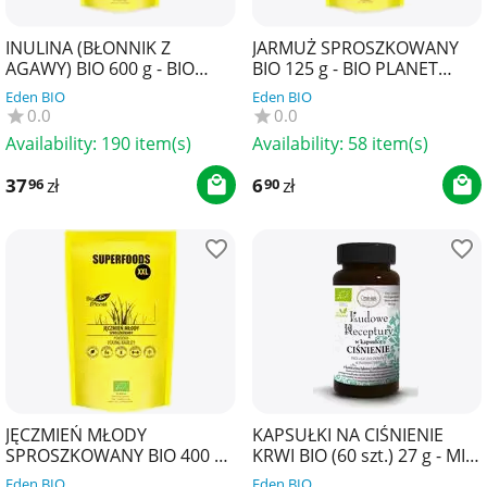
INULINA (BŁONNIK Z
JARMUŻ SPROSZKOWANY
AGAWY) BIO 600 g - BIO
BIO 125 g - BIO PLANET
PLANET SUPERFOODS
SUPERFOODS
Eden BIO
Eden BIO
0.0
0.0
Availability:
190 item(s)
Availability:
58 item(s)
37
zł
6
zł
96
90
JĘCZMIEŃ MŁODY
KAPSUŁKI NA CIŚNIENIE
SPROSZKOWANY BIO 400 g -
KRWI BIO (60 szt.) 27 g - MIR-
BIO PLANET SUPERFOODS
LEK (LUDOWE RECEPTURY)
Eden BIO
Eden BIO