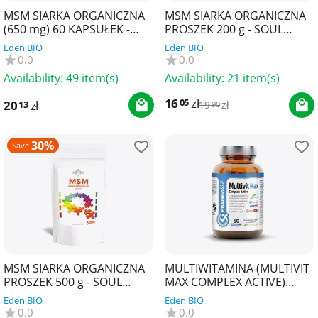
MSM SIARKA ORGANICZNA
MSM SIARKA ORGANICZNA
(650 mg) 60 KAPSUŁEK -
PROSZEK 200 g - SOUL
SOUL FARM
FARM
Eden BIO
Eden BIO
0.0
0.0
Availability:
49 item(s)
Availability:
21 item(s)
16
zł
05
20
zł
13
19
zł
90
30%
Save
MSM SIARKA ORGANICZNA
MULTIWITAMINA (MULTIVIT
PROSZEK 500 g - SOUL
MAX COMPLEX ACTIVE)
FARM
BEZGLUTENOWE 60
Eden BIO
Eden BIO
KAPSUŁEK - PHARMOVIT
0.0
0.0