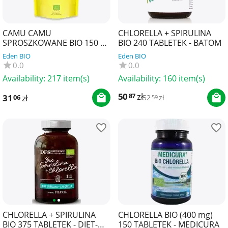
CAMU CAMU
CHLORELLA + SPIRULINA
SPROSZKOWANE BIO 150 g -
BIO 240 TABLETEK - BATOM
BIO PLANET SUPERFOODS
Eden BIO
Eden BIO
0.0
0.0
Availability:
217 item(s)
Availability:
160 item(s)
50
zł
87
31
zł
06
52
zł
59
CHLORELLA + SPIRULINA
CHLORELLA BIO (400 mg)
BIO 375 TABLETEK - DIET-
150 TABLETEK - MEDICURA