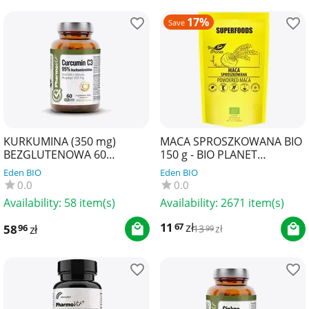
17%
Save
KURKUMINA (350 mg)
MACA SPROSZKOWANA BIO
BEZGLUTENOWA 60
150 g - BIO PLANET
KAPSUŁEK - PHARMOVIT
SUPERFOODS
Eden BIO
Eden BIO
(CLEAN LABEL)
0.0
0.0
Availability:
58 item(s)
Availability:
2671 item(s)
11
zł
67
58
zł
96
13
zł
99