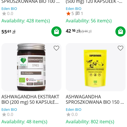
SPROSZKOWANA BIO 100 g -
(500 mg) 120 KAPSUŁEK -
BIO PLANET SUPERFOODS
SOUL FARM
Eden BIO
Eden BIO
0.0
5
1
Availability:
428 item(s)
Availability:
56 item(s)
42
zł
16
55
zł
61
59
zł
90
ASHWAGANDHA EKSTRAKT
ASHWAGANDHA
BIO (200 mg) 50 KAPSUŁEK -
SPROSZKOWANA BIO 150 g -
BE ORGANIC
BIO PLANET SUPERFOODS
Eden BIO
Eden BIO
0.0
0.0
Availability:
48 item(s)
Availability:
802 item(s)