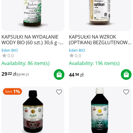
KAPSUŁKI NA WYDALANIE
KAPSUŁKI NA WZROK
WODY BIO (60 szt.) 30,6 g -
(OPTIKAN) BEZGLUTENOWE
MIR-LEK (LUDOWE
60 szt. - PHARMOVIT
Eden BIO
Eden BIO
RECEPTURY)
(HERBALLINE)
0.0
0.0
Availability:
86 item(s)
Availability:
196 item(s)
29
zł
22
44
zł
54
32
zł
90
1%
Save