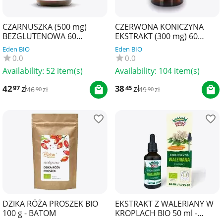
CZARNUSZKA (500 mg)
CZERWONA KONICZYNA
BEZGLUTENOWA 60
EKSTRAKT (300 mg) 60
KAPSUŁEK - PHARMOVIT
KAPSUŁEK - SOUL FARM
Eden BIO
Eden BIO
(CLEAN LABEL)
0.0
0.0
Availability:
52 item(s)
Availability:
104 item(s)
42
zł
38
zł
97
45
46
zł
49
zł
90
90
DZIKA RÓŻA PROSZEK BIO
EKSTRAKT Z WALERIANY W
100 g - BATOM
KROPLACH BIO 50 ml -