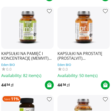
KAPSUŁKI NA PAMIĘĆ I
KAPSUŁKI NA PROSTATĘ
KONCENTRACJĘ (MEMVIT)
(PROSTALVIT)
BEZGLUTENOWE 60 szt. -
BEZGLUTENOWE 60 szt. -
Eden BIO
Eden BIO
PHARMOVIT (HERBALLINE)
PHARMOVIT (HERBALLINE)
0.0
0.0
Availability:
82 item(s)
Availability:
50 item(s)
44
zł
44
zł
54
54
11%
Save