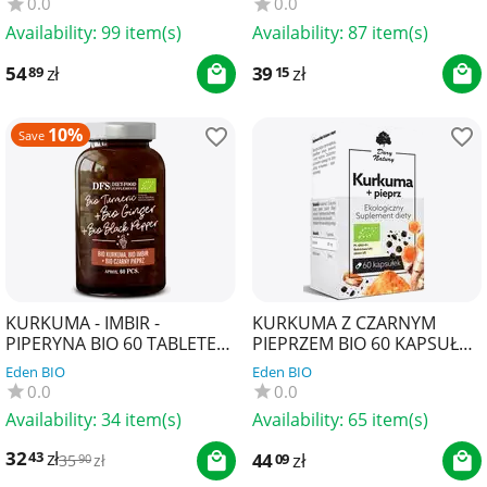
0.0
0.0
(CLEAN L...
Availability:
99 item(s)
Availability:
87 item(s)
54
zł
39
zł
89
15
10%
Save
KURKUMA - IMBIR -
KURKUMA Z CZARNYM
PIPERYNA BIO 60 TABLETEK
PIEPRZEM BIO 60 KAPSUŁEK
- DIET-FOOD
- DARY NATURY
Eden BIO
Eden BIO
0.0
0.0
Availability:
34 item(s)
Availability:
65 item(s)
32
zł
43
44
zł
09
35
zł
90