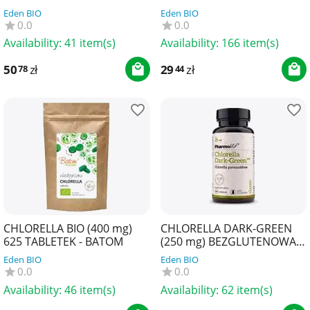
FOOD
Eden BIO
Eden BIO
0.0
0.0
Availability:
41 item(s)
Availability:
166 item(s)
50
zł
29
zł
78
44
CHLORELLA BIO (400 mg)
CHLORELLA DARK-GREEN
625 TABLETEK - BATOM
(250 mg) BEZGLUTENOWA
360 TABLETEK - PHARMOVIT
Eden BIO
Eden BIO
(CLASSIC)
0.0
0.0
Availability:
46 item(s)
Availability:
62 item(s)