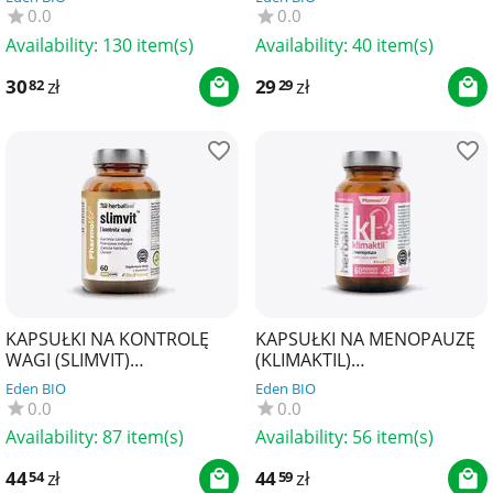
0.0
0.0
Availability:
130 item(s)
Availability:
40 item(s)
30
zł
29
zł
82
29
KAPSUŁKI NA KONTROLĘ
KAPSUŁKI NA MENOPAUZĘ
WAGI (SLIMVIT)
(KLIMAKTIL)
BEZGLUTENOWE 60 szt. -
BEZGLUTENOWE 60 szt. -
Eden BIO
Eden BIO
PHARMOVIT (HERBALLINE)
PHARMOVIT (HERBALLINE)
0.0
0.0
Availability:
87 item(s)
Availability:
56 item(s)
44
zł
44
zł
54
59