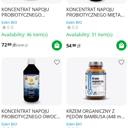
KONCENTRAT NAPOJU
KONCENTRAT NAPOJU
PROBIOTYCZNEGO
PROBIOTYCZNEGO MIĘTA
KURKUMA IMBIR PIEPRZ
BEZGLUTENOWY BIO 500 ml
Eden BIO
Eden BIO
BEZGLUTENOWY BIO 500 ml
- JOY DAY
0.0
0.0
- JOY DAY
Availability:
46 item(s)
Availability:
31 item(s)
72
zł
89
54
zł
89
73
zł
90
KONCENTRAT NAPOJU
KRZEM ORGANICZNY Z
PROBIOTYCZNEGO OWOCE
PĘDÓW BAMBUSA (448 mg)
LASU BEZGLUTENOWY BIO
BEZGLUTENOWY 60
Eden BIO
Eden BIO
500 ml - JOY DAY
KAPSUŁEK - PHARMOVIT