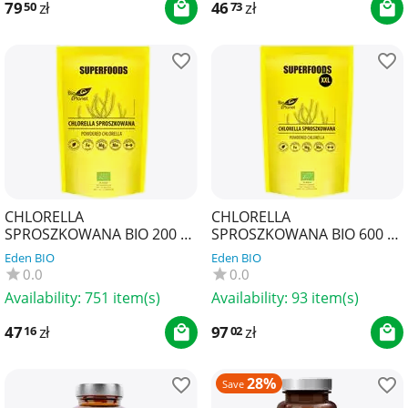
79
zł
46
zł
50
73
CHLORELLA
CHLORELLA
SPROSZKOWANA BIO 200 g -
SPROSZKOWANA BIO 600 g -
BIO PLANET SUPERFOODS
BIO PLANET SUPERFOODS
Eden BIO
Eden BIO
0.0
0.0
Availability:
751 item(s)
Availability:
93 item(s)
47
zł
97
zł
16
02
28%
Save