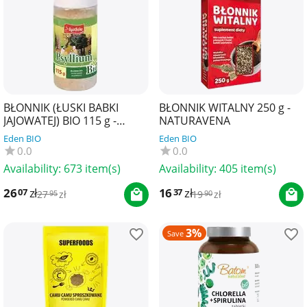
BŁONNIK (ŁUSKI BABKI
BŁONNIK WITALNY 250 g -
JAJOWATEJ) BIO 115 g -
NATURAVENA
APOTHEKE
Eden BIO
Eden BIO
0.0
0.0
Availability:
673 item(s)
Availability:
405 item(s)
26
zł
16
zł
07
37
27
zł
19
zł
95
90
3%
Save