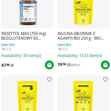
INOZYTOL MAX (750 mg)
INULINA (BŁONNIK Z
BEZGLUTENOWY 60
AGAWY) BIO 250 g - BIO
KAPSUŁEK - PHARMOVIT
PLANET SUPERFOODS
Eden BIO
Eden BIO
(CLEAN LABEL)
0.0
0.0
Availability:
39 item(s)
Availability:
1572 item(s)
19
zł
56
47
zł
86
20
zł
90