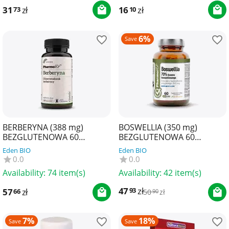
31
zł
16
zł
73
10
6%
Save
BERBERYNA (388 mg)
BOSWELLIA (350 mg)
BEZGLUTENOWA 60
BEZGLUTENOWA 60
KAPSUŁEK - PHARMOVIT
KAPSUŁEK - PHARMOVIT
Eden BIO
Eden BIO
(CLASSIC)
(CLEAN LABEL)
0.0
0.0
Availability:
74 item(s)
Availability:
42 item(s)
47
zł
93
57
zł
66
50
zł
90
7%
18%
Save
Save