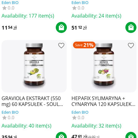
ROYAL BRAND
Eden BIO
Eden BIO
0.0
0.0
Availability:
177 item(s)
Availability:
24 item(s)
11
zł
51
zł
54
12
21%
Save
GRAVIOLA EKSTRAKT (550
HEPAFIX SYLIMARYNA +
mg) 60 KAPSUŁEK - SOUL
CYNARYNA 120 KAPSUŁEK -
FARM
SOUL FARM
Eden BIO
Eden BIO
0.0
0.0
Availability:
40 item(s)
Availability:
32 item(s)
47
zł
61
35
zł
94
59
zł
90