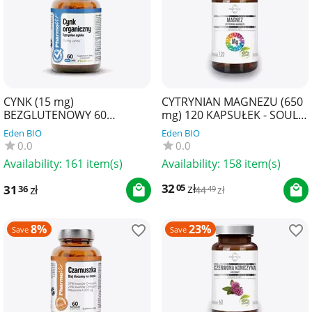
CYNK (15 mg)
CYTRYNIAN MAGNEZU (650
BEZGLUTENOWY 60
mg) 120 KAPSUŁEK - SOUL
KAPSUŁEK - PHARMOVIT
FARM
Eden BIO
Eden BIO
(CLEAN LABEL)
0.0
0.0
Availability:
161 item(s)
Availability:
158 item(s)
32
zł
05
31
zł
36
44
zł
49
8%
23%
Save
Save