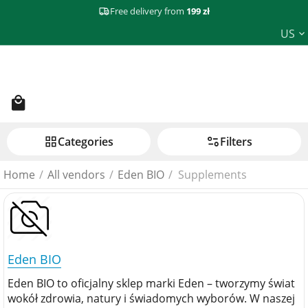
Free delivery from
199 zł
US
Сategories
Filters
Home
/
All vendors
/
Eden BIO
/
Supplements
Eden BIO
Eden BIO to oficjalny sklep marki Eden – tworzymy świat
wokół zdrowia, natury i świadomych wyborów. W naszej