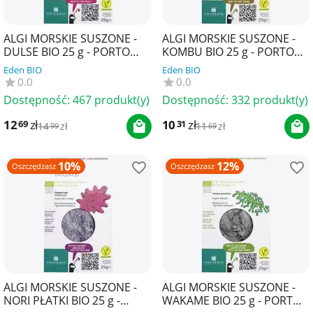
ALGI MORSKIE SUSZONE -
ALGI MORSKIE SUSZONE -
DULSE BIO 25 g - PORTO
KOMBU BIO 25 g - PORTO
MUINOS
MUINOS
Eden BIO
Eden BIO
0.0
0.0
Dostępność:
467 produkt(y)
Dostępność:
332 produkt(y)
12
zł
10
zł
69
31
14
zł
11
zł
99
69
10%
12%
Oszczędzasz
Oszczędzasz
ALGI MORSKIE SUSZONE -
ALGI MORSKIE SUSZONE -
NORI PŁATKI BIO 25 g -
WAKAME BIO 25 g - PORTO