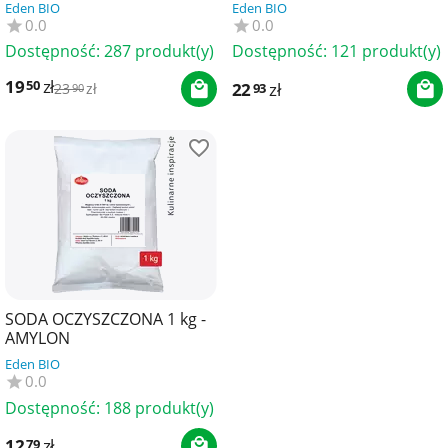
BRIOCHIN
750 ml - BRIOCHIN
Eden BIO
Eden BIO
0.0
0.0
Dostępność:
287 produkt(y)
Dostępność:
121 produkt(y)
19
zł
50
22
zł
93
23
zł
90
SODA OCZYSZCZONA 1 kg -
AMYLON
Eden BIO
0.0
Dostępność:
188 produkt(y)
12
zł
79