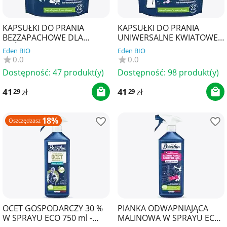
KAPSUŁKI DO PRANIA
KAPSUŁKI DO PRANIA
BEZZAPACHOWE DLA
UNIWERSALNE KWIATOWE
SKÓRY WRAŻLIWEJ (22 szt.) -
NA BAZIE SZAREGO MYDŁA
Eden BIO
Eden BIO
BRIOCHIN
(22 szt.) - BRIOCHIN
0.0
0.0
Dostępność:
47 produkt(y)
Dostępność:
98 produkt(y)
41
zł
41
zł
29
29
18%
Oszczędzasz
OCET GOSPODARCZY 30 %
PIANKA ODWAPNIAJĄCA
W SPRAYU ECO 750 ml -
MALINOWA W SPRAYU ECO