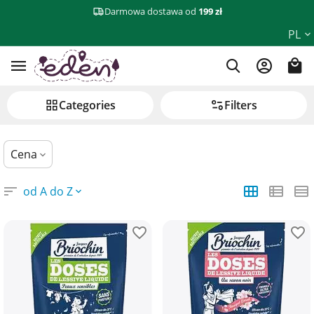
Darmowa dostawa od
199 zł
Naturalne środki czystości
PL
Сategories
Filters
Cena
od A do Z