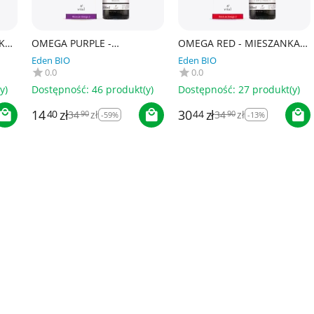
KA
OMEGA PURPLE -
OMEGA RED - MIESZANKA Z
MIESZANKA Z OLEJEM
OLEJEM LNIANYM
Eden BIO
Eden BIO
LNIANYM (MANDARYNKA,
(ROKITNIK, MANGO,
0.0
0.0
 BIO
WANILIA, LAWENDA) BIO
ACEROLA, TRUSKAWKA) BIO
100 ml - B...
100 ml...
y)
Dostępność:
46 produkt(y)
Dostępność:
27 produkt(y)
14
zł
30
zł
40
44
34
zł
34
zł
90
90
-59%
-13%