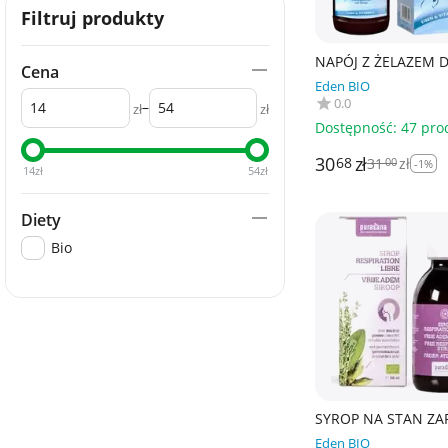
Filtruj produkty
NAPÓJ Z ŻELAZEM 
Cena
KOBIET W CIĄŻY I
Eden BIO
KARMIĄCYCH 450 ml
0.0
–
ROTBACKCHEN
zł
zł
Dostępność:
47 pro
30
zł
68
31
zł
00
-1%
14
zł
54
zł
Diety
Bio
SYROP NA STAN ZA
GÓRNYCH DRÓG
Eden BIO