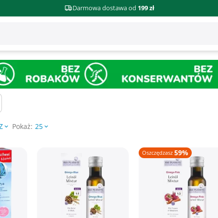
Darmowa dostawa od
199 zł
Pokaż:
Z
25
59%
Oszczędzasz