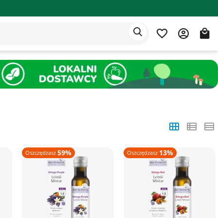
Aplikacja Eden
Polski
59%
13%
Oszczędzasz
Oszczędzasz