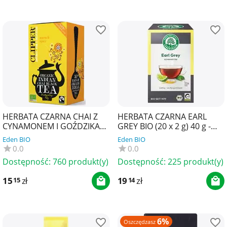
HERBATA CZARNA CHAI Z
HERBATA CZARNA EARL
CYNAMONEM I GOŹDZIKAMI
GREY BIO (20 x 2 g) 40 g -
FAIR TRADE BIO (20 x 2,5 g)
LEBENSBAUM
Eden BIO
Eden BIO
50 g - CLIPPER
0.0
0.0
Dostępność:
760 produkt(y)
Dostępność:
225 produkt(y)
15
zł
19
zł
15
14
6%
Oszczędzasz