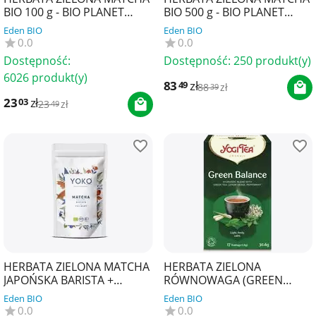
BIO 100 g - BIO PLANET
BIO 500 g - BIO PLANET
SUPERFOODS
SUPERFOODS
Eden BIO
Eden BIO
0.0
0.0
Dostępność:
Dostępność:
250 produkt(y)
6026 produkt(y)
83
zł
49
88
zł
39
23
zł
03
23
zł
49
HERBATA ZIELONA MATCHA
HERBATA ZIELONA
JAPOŃSKA BARISTA +
RÓWNOWAGA (GREEN
KULINARNA
BALANCE) BIO (17 x 1,8 g)
Eden BIO
Eden BIO
BEZGLUTENOWA BIO 100 g -
30,6 g - YOGI TEA
0.0
0.0