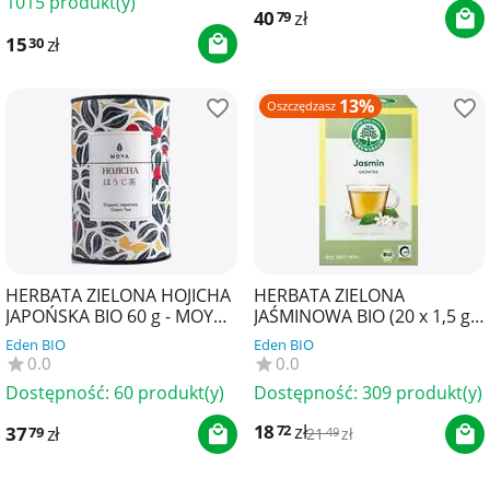
1015 produkt(y)
40
zł
79
15
zł
30
13%
Oszczędzasz
HERBATA ZIELONA HOJICHA
HERBATA ZIELONA
JAPOŃSKA BIO 60 g - MOYA
JAŚMINOWA BIO (20 x 1,5 g)
MATCHA
30 g - LEBENSBAUM
Eden BIO
Eden BIO
0.0
0.0
Dostępność:
60 produkt(y)
Dostępność:
309 produkt(y)
18
zł
72
37
zł
79
21
zł
49