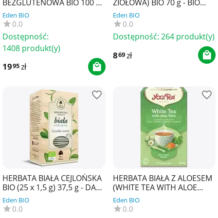
BEZGLUTENOWA BIO 100 g -
ZIOŁOWA) BIO 70 g - BIO
LIMA
PLANET SUPERFOODS
Eden BIO
Eden BIO
0.0
0.0
Dostępność:
Dostępność:
264 produkt(y)
1408 produkt(y)
8
zł
69
19
zł
95
HERBATA BIAŁA CEJLOŃSKA
HERBATA BIAŁA Z ALOESEM
BIO (25 x 1,5 g) 37,5 g - DARY
(WHITE TEA WITH ALOE
NATURY
VERA) BIO (17 x 1,8 g) 30,6 g
Eden BIO
Eden BIO
- YOGI TEA
0.0
0.0