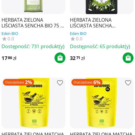
HERBATA ZIELONA
HERBATA ZIELONA
LIŚCIASTA SENCHA BIO 75 g
LIŚCIASTA SENCHA
- LEBENSBAUM
JAPOŃSKA BIO 70 g -
Eden BIO
Eden BIO
ECOBLIK
0.0
0.0
Dostępność:
731 produkt(y)
Dostępność:
65 produkt(y)
17
zł
32
zł
86
71
2%
6%
Oszczędzasz
Oszczędzasz
HERBATA ZIELONA MATCHA
HERBATA ZIELONA MATCHA