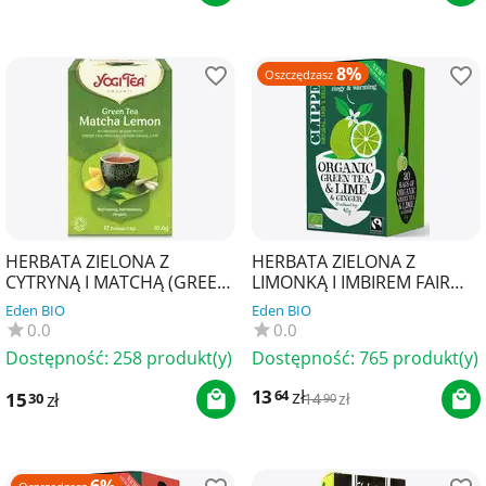
8%
Oszczędzasz
HERBATA ZIELONA Z
HERBATA ZIELONA Z
CYTRYNĄ I MATCHĄ (GREEN
LIMONKĄ I IMBIREM FAIR
TEA MATCHA LEMON) BIO
TRADE BIO (20 x 2 g) 40 g -
Eden BIO
Eden BIO
(17 x 1,8 g) 30,6 g - Y...
CLIPPER
0.0
0.0
Dostępność:
258 produkt(y)
Dostępność:
765 produkt(y)
13
zł
64
15
zł
30
14
zł
90