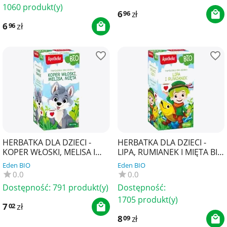
1060 produkt(y)
6
zł
96
6
zł
96
HERBATKA DLA DZIECI -
HERBATKA DLA DZIECI -
KOPER WŁOSKI, MELISA I
LIPA, RUMIANEK I MIĘTA BIO
MIĘTA BIO (20 x 1,5 g) 30 g -
(20 x 1,5 g) 30 g -APOTHEKE
Eden BIO
Eden BIO
APOTHEKE
0.0
0.0
Dostępność:
791 produkt(y)
Dostępność:
1705 produkt(y)
7
zł
02
8
zł
09