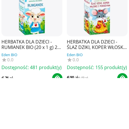
HERBATKA DLA DZIECI -
HERBATKA DLA DZIECI -
RUMIANEK BIO (20 x 1 g) 20
ŚLAZ DZIKI, KOPER WŁOSKI I
g - APOTHEKE
POKRZYWA BIO (20 x 1,5 g)
Eden BIO
Eden BIO
30 g - APOTHEKE
0.0
0.0
Dostępność:
481 produkt(y)
Dostępność:
155 produkt(y)
6
zł
90
6
zł
76
8
zł
49