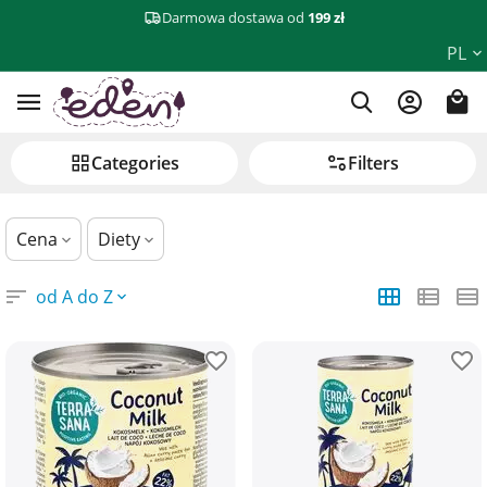
Darmowa dostawa od
199 zł
Herbaty, kawy i napoje
PL
Сategories
Filters
Cena
Diety
od A do Z