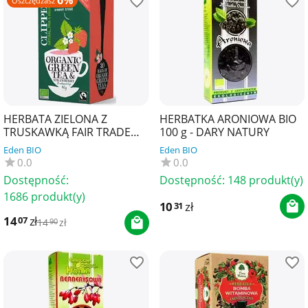
6%
Oszczędzasz
HERBATA ZIELONA Z
HERBATKA ARONIOWA BIO
TRUSKAWKĄ FAIR TRADE
100 g - DARY NATURY
BIO (20 x 2 g) 40 g - CLIPPER
Eden BIO
Eden BIO
0.0
0.0
Dostępność:
Dostępność:
148 produkt(y)
1686 produkt(y)
10
zł
31
14
zł
07
14
zł
90