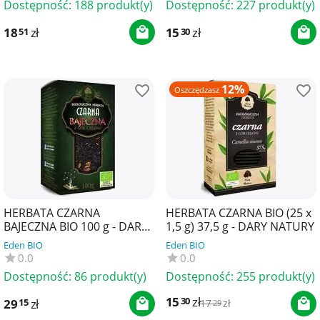
Dostępność:
188 produkt(y)
Dostępność:
227 produkt(y)
18
zł
15
zł
51
30
12%
Oszczędzasz
HERBATA CZARNA
HERBATA CZARNA BIO (25 x
BAJECZNA BIO 100 g - DARY
1,5 g) 37,5 g - DARY NATURY
NATURY
Eden BIO
Eden BIO
0.0
0.0
Dostępność:
86 produkt(y)
Dostępność:
255 produkt(y)
15
zł
30
29
zł
15
17
zł
29