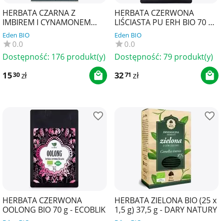
HERBATA CZARNA Z
HERBATA CZERWONA
IMBIREM I CYNAMONEM
LIŚCIASTA PU ERH BIO 70 g -
(BLACK CHAI) BIO (17 x 2,2 g)
ECOBLIK
Eden BIO
Eden BIO
37,4 g - YOGI TEA
0.0
0.0
Dostępność:
176 produkt(y)
Dostępność:
79 produkt(y)
15
zł
32
zł
30
71
HERBATA CZERWONA
HERBATA ZIELONA BIO (25 x
OOLONG BIO 70 g - ECOBLIK
1,5 g) 37,5 g - DARY NATURY