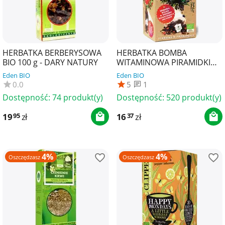
HERBATKA BERBERYSOWA
HERBATKA BOMBA
BIO 100 g - DARY NATURY
WITAMINOWA PIRAMIDKI
BIO (15 x 3 g) 45 g - DARY
Eden BIO
Eden BIO
NATURY
0.0
5
1
Dostępność:
74 produkt(y)
Dostępność:
520 produkt(y)
19
zł
16
zł
95
37
4%
4%
Oszczędzasz
Oszczędzasz