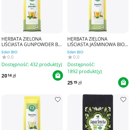
HERBATA ZIELONA
HERBATA ZIELONA
LIŚCIASTA GUNPOWDER BIO
LIŚCIASTA JAŚMINOWA BIO
100 g - LEBENSBAUM
75 g - LEBENSBAUM
Eden BIO
Eden BIO
0.0
0.0
Dostępność:
432 produkt(y)
Dostępność:
1892 produkt(y)
20
zł
14
25
zł
15