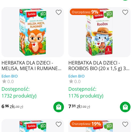
9%
Oszczędzasz
HERBATKA DLA DZIECI -
HERBATKA DLA DZIECI -
MELISA, MIĘTA I RUMIANEK
ROOIBOS BIO (20 x 1,5 g) 30
BIO (20 x 1,5 g) 30 g -
g - APOTHEKE
Eden BIO
Eden BIO
APOTHEKE
0.0
0.0
Dostępność:
Dostępność:
1732 produkt(y)
1176 produkt(y)
6
zł
7
zł
96
31
6
zł
7
zł
99
99
19%
Oszczędzasz