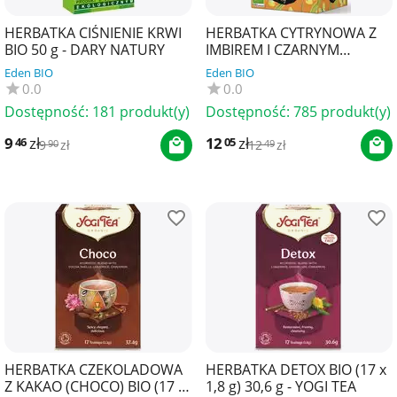
HERBATKA CIŚNIENIE KRWI
HERBATKA CYTRYNOWA Z
BIO 50 g - DARY NATURY
IMBIREM I CZARNYM
PIEPRZEM (HAPPY
Eden BIO
Eden BIO
MONDAYS) BIO (20 x 2,25 g)
0.0
0.0
45 g ...
Dostępność:
181 produkt(y)
Dostępność:
785 produkt(y)
9
zł
12
zł
46
05
9
zł
12
zł
90
49
HERBATKA CZEKOLADOWA
HERBATKA DETOX BIO (17 x
Z KAKAO (CHOCO) BIO (17 x
1,8 g) 30,6 g - YOGI TEA