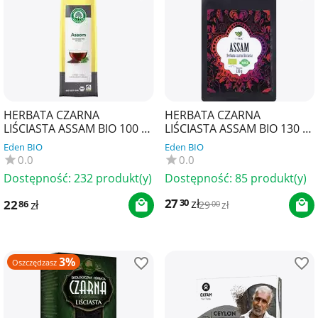
HERBATA CZARNA
HERBATA CZARNA
LIŚCIASTA ASSAM BIO 100 g
LIŚCIASTA ASSAM BIO 130 g
- LEBENSBAUM
- ECOBLIK
Eden BIO
Eden BIO
0.0
0.0
Dostępność:
232 produkt(y)
Dostępność:
85 produkt(y)
27
zł
30
22
zł
86
29
zł
00
3%
Oszczędzasz