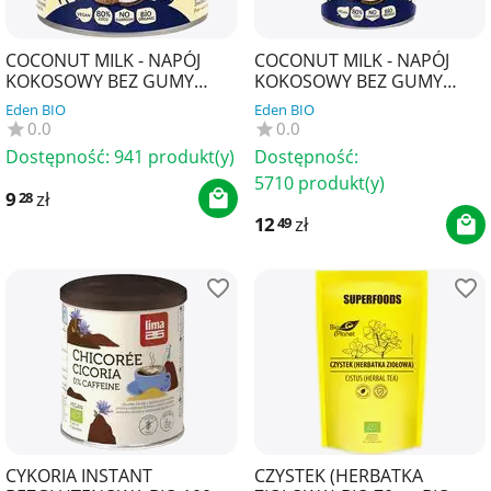
COCONUT MILK - NAPÓJ
COCONUT MILK - NAPÓJ
KOKOSOWY BEZ GUMY
KOKOSOWY BEZ GUMY
GUAR (22 % TŁUSZCZU) BIO
GUAR (22 % TŁUSZCZU) BIO
Eden BIO
Eden BIO
200 ml - TERRASANA
400 ml - TERRASANA
0.0
0.0
Dostępność:
941 produkt(y)
Dostępność:
5710 produkt(y)
9
zł
28
12
zł
49
CYKORIA INSTANT
CZYSTEK (HERBATKA