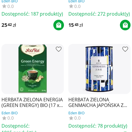
Eden BIO
Eden BIO
0.0
0.0
Dostępność:
187 produkt(y)
Dostępność:
272 produkt(y)
25
zł
15
zł
42
43
HERBATA ZIELONA ENERGIA
HERBATA ZIELONA
(GREEN ENERGY) BIO (17 x
GENMAICHA JAPOŃSKA Z
1,8 g) 30,6 g - YOGI TEA
PRAŻONYM RYŻEM BIO 60 g
Eden BIO
Eden BIO
- MOYA MATCHA
0.0
0.0
Dostępność:
Dostępność:
78 produkt(y)