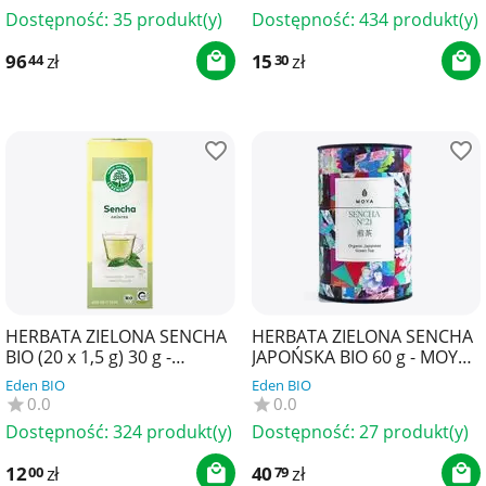
YOKO
Dostępność:
35 produkt(y)
Dostępność:
434 produkt(y)
96
zł
15
zł
44
30
HERBATA ZIELONA SENCHA
HERBATA ZIELONA SENCHA
BIO (20 x 1,5 g) 30 g -
JAPOŃSKA BIO 60 g - MOYA
LEBENSBAUM
MATCHA
Eden BIO
Eden BIO
0.0
0.0
Dostępność:
324 produkt(y)
Dostępność:
27 produkt(y)
12
zł
40
zł
00
79