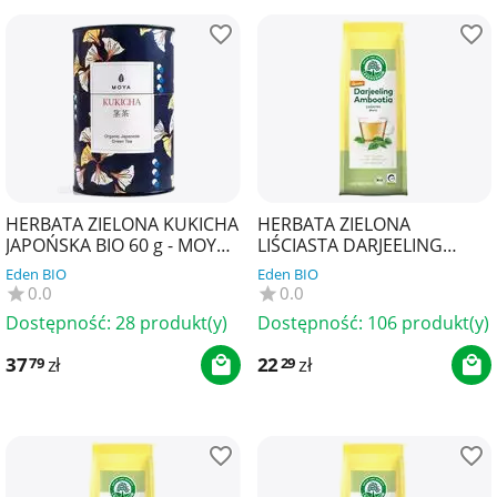
HERBATA ZIELONA KUKICHA
HERBATA ZIELONA
JAPOŃSKA BIO 60 g - MOYA
LIŚCIASTA DARJEELING
MATCHA
DEMETER BIO 50 g -
Eden BIO
Eden BIO
LEBENSBAUM
0.0
0.0
Dostępność:
28 produkt(y)
Dostępność:
106 produkt(y)
37
zł
22
zł
79
29