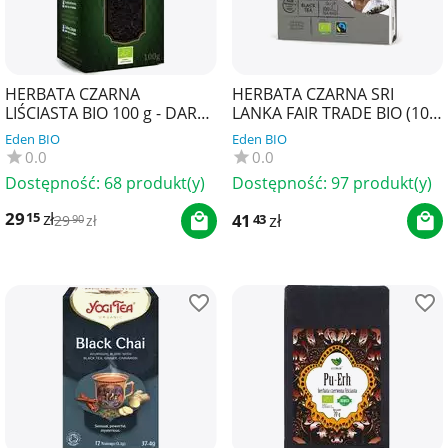
HERBATA CZARNA
HERBATA CZARNA SRI
LIŚCIASTA BIO 100 g - DARY
LANKA FAIR TRADE BIO (100
NATURY
x 1,8 g) 180 g - OXFAM
Eden BIO
Eden BIO
0.0
0.0
Dostępność:
68 produkt(y)
Dostępność:
97 produkt(y)
29
zł
15
41
zł
43
29
zł
90