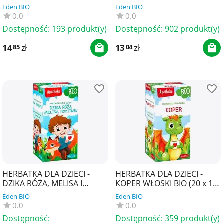
2,2 g) 37,4 g - YOGI TEA
Eden BIO
Eden BIO
0.0
0.0
Dostępność:
193 produkt(y)
Dostępność:
902 produkt(y)
14
zł
13
zł
85
04
HERBATKA DLA DZIECI -
HERBATKA DLA DZIECI -
DZIKA RÓŻA, MELISA I
KOPER WŁOSKI BIO (20 x 1,5
ROKITNIK BIO (20 x 1,5 g) 30
g) 30 g - APOTHEKE
Eden BIO
Eden BIO
g - APOTHEKE
0.0
0.0
Dostępność:
Dostępność:
359 produkt(y)