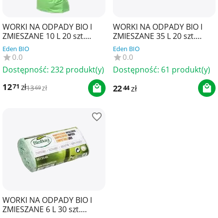
WORKI NA ODPADY BIO I
WORKI NA ODPADY BIO I
ZMIESZANE 10 L 20 szt.
ZMIESZANE 35 L 20 szt.
(KOMPOSTOWALNE I
(KOMPOSTOWALNE I
Eden BIO
Eden BIO
BIODEGRADOWALNE) -
BIODEGRADOWALNE) -
0.0
0.0
BIOBAG
BIOBAG
Dostępność:
232 produkt(y)
Dostępność:
61 produkt(y)
12
zł
71
22
zł
44
13
zł
69
WORKI NA ODPADY BIO I
ZMIESZANE 6 L 30 szt.