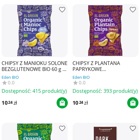
CHIPSY Z MANIOKU SOLONE
CHIPSY Z PLANTANA
BEZGLUTENOWE BIO 60 g -
PAPRYKOWE
EL ORIGEN
BEZGLUTENOWE BIO 80 g -
Eden BIO
Eden BIO
EL ORIGEN
0.0
0.0
Dostępność:
415 produkt(y)
Dostępność:
393 produkt(y)
10
zł
10
zł
24
24