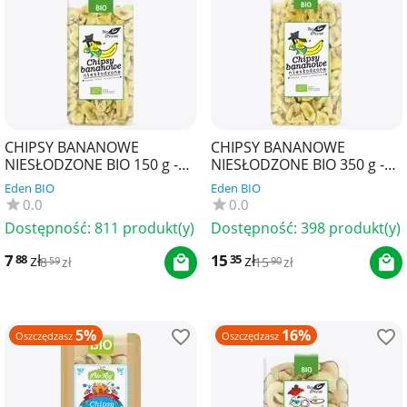
CHIPSY BANANOWE
CHIPSY BANANOWE
NIESŁODZONE BIO 150 g -
NIESŁODZONE BIO 350 g -
BIO PLANET
BIO PLANET
Eden BIO
Eden BIO
0.0
0.0
Dostępność:
811 produkt(y)
Dostępność:
398 produkt(y)
7
zł
15
zł
88
35
8
zł
15
zł
59
90
5%
16%
Oszczędzasz
Oszczędzasz