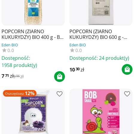
POPCORN (ZIARNO
POPCORN (ZIARNO
KUKURYDZY) BIO 400 g - BIO
KUKURYDZY) BIO 600 g -
PLANET
THE PLANET
Eden BIO
Eden BIO
0.0
0.0
Dostępność:
Dostępność:
24 produkt(y)
1958 produkt(y)
10
zł
30
7
zł
71
9
zł
96
12%
Oszczędzasz