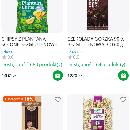
CHIPSY Z PLANTANA
CZEKOLADA GORZKA 90 %
SOLONE BEZGLUTENOWE
BEZGLUTENOWA BIO 60 g -
BIO 80 g - EL ORIGEN
BENJAMISSIMO
Eden BIO
Eden BIO
0.0
0.0
Dostępność:
683 produkt(y)
Dostępność:
64 produkt(y)
10
zł
18
zł
24
43
18%
Oszczędzasz