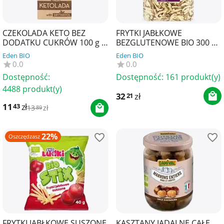
CZEKOLADA KETO BEZ
FRYTKI JABŁKOWE
DODATKU CUKRÓW 100 g -
BEZGLUTENOWE BIO 300 g -
KETOLADA
BIO PLANET
Eden BIO
Eden BIO
0.0
0.0
Dostępność:
Dostępność:
161 produkt(y)
4488 produkt(y)
32
zł
21
11
zł
43
13
zł
89
22%
Oszczędzasz
FRYTKI JABŁKOWE SUSZONE
KASZTANY JADALNE CAŁE