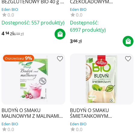
BEZGLUTENOWY BIO 40 g -
CZEKOLADOWYM
AMYLON
BEZGLUTENOWY BIO 40 g -
Eden BIO
Eden BIO
AMYLON
0.0
0.0
Dostępność:
557 produkt(y)
Dostępność:
6997 produkt(y)
4
zł
14
4
zł
59
3
zł
66
9%
Oszczędzasz
BUDYŃ O SMAKU
BUDYŃ O SMAKU
MALINOWYM Z MALINAMI
ŚMIETANKOWYM
BIO 38 g - BIO PLANET
BEZGLUTENOWY BIO 40 g -
Eden BIO
Eden BIO
AMYLON
0.0
0.0