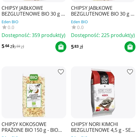
CHIPSY JABŁKOWE
CHIPSY JABŁKOWE
BEZGLUTENOWE BIO 30 g -
BEZGLUTENOWE BIO 30 g -
BIO PLANET
BIOMINKI
Eden BIO
Eden BIO
0.0
0.0
Dostępność:
359 produkt(y)
Dostępność:
225 produkt(y)
5
zł
64
5
zł
83
6
zł
59
CHIPSY KOKOSOWE
CHIPSY NORI KIMCHI
PRAŻONE BIO 150 g - BIO
BEZGLUTENOWE 4,5 g - SEN
PLANET
SOY