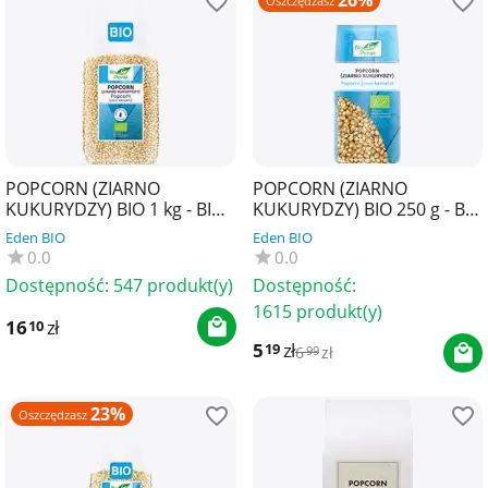
26%
Oszczędzasz
POPCORN (ZIARNO
POPCORN (ZIARNO
KUKURYDZY) BIO 1 kg - BIO
KUKURYDZY) BIO 250 g - BIO
PLANET
PLANET
Eden BIO
Eden BIO
0.0
0.0
Dostępność:
547 produkt(y)
Dostępność:
1615 produkt(y)
16
zł
10
5
zł
19
6
zł
99
23%
Oszczędzasz