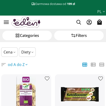
Darmowa dostawa od
199 zł
Zdrowe słodycze, desery i przekąski
PL
Сategories
Filters
Cena
Diety
od A do Z