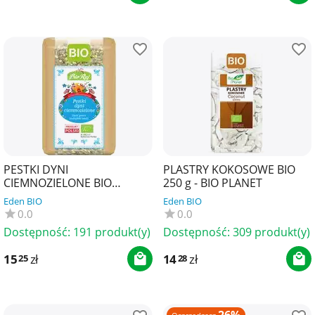
PESTKI DYNI
PLASTRY KOKOSOWE BIO
CIEMNOZIELONE BIO
250 g - BIO PLANET
(POLSKA) 300 g - BIO RAJ
Eden BIO
Eden BIO
0.0
0.0
Dostępność:
191 produkt(y)
Dostępność:
309 produkt(y)
15
zł
14
zł
25
28