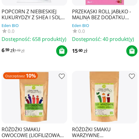
POPCORN Z NIEBIESKIEJ
PRZEKĄSKI ROLL JABŁKO -
KUKURYDZY Z SHEA I SOLĄ
MALINA BEZ DODATKU
DO PRZYGOTOWANIA W
CUKRÓW BEZGLUTENOWE
Eden BIO
Eden BIO
MIKROFALÓWCE
100 g - BOB SNAIL
0.0
0.0
BEZGLUTEN...
Dostępność:
658 produkt(y)
Dostępność:
40 produkt(y)
6
zł
59
15
zł
60
7
zł
49
10%
Oszczędzasz
RÓŻDŻKI SMAKU
RÓŻDŻKI SMAKU
OWOCOWE (LIOFILIZOWANE
WARZYWNE