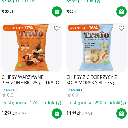
5398 produkt(y)
6569 produkt(y)
3
zł
3
zł
35
05
17%
16%
Oszczędzasz
Oszczędzasz
CHIPSY WARZYWNE
CHIPSY Z CIECIERZYCY Z
PIECZONE BIO 75 g - TRAFO
SOLĄ MORSKĄ BIO 75 g -
TRAFO
Eden BIO
Eden BIO
0.0
0.0
Dostępność:
174 produkt(y)
Dostępność:
290 produkt(y)
12
zł
11
zł
08
64
14
zł
13
zł
59
90