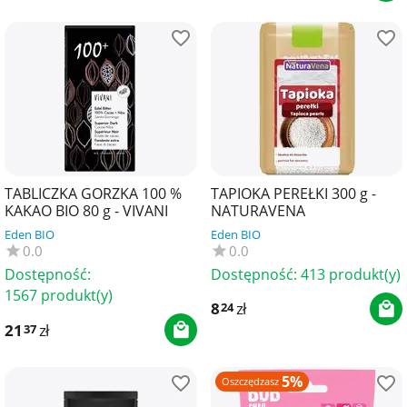
TABLICZKA GORZKA 100 %
TAPIOKA PEREŁKI 300 g -
KAKAO BIO 80 g - VIVANI
NATURAVENA
Eden BIO
Eden BIO
0.0
0.0
Dostępność:
Dostępność:
413 produkt(y)
1567 produkt(y)
8
zł
24
21
zł
37
5%
Oszczędzasz