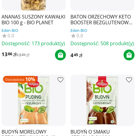
ANANAS SUSZONY KAWAŁKI
BATON ORZECHOWY KETO
BIO 100 g - BIO PLANET
BOOSTER BEZGLUTENOWY
40 g - ZMIANY ZMIANY
Eden BIO
Eden BIO
0.0
0.0
Dostępność:
173 produkt(y)
Dostępność:
508 produkt(y)
13
zł
86
4
zł
45
13
zł
89
10%
Oszczędzasz
BUDYŃ MORELOWY
BUDYŃ O SMAKU