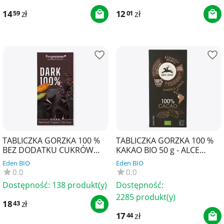
14
zł
12
zł
59
01
TABLICZKA GORZKA 100 %
TABLICZKA GORZKA 100 %
BEZ DODATKU CUKRÓW
KAKAO BIO 50 g - ALCE
BEZGLUTENOWA BIO 60 g -
NERO
Eden BIO
Eden BIO
BENJAMISSIMO
0.0
0.0
Dostępność:
138 produkt(y)
Dostępność:
2285 produkt(y)
18
zł
43
17
zł
44