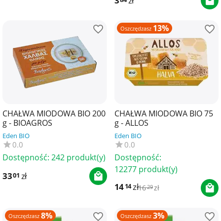
3
zł
13%
Oszczędzasz
CHAŁWA MIODOWA BIO 200
CHAŁWA MIODOWA BIO 75
g - BIOAGROS
g - ALLOS
Eden BIO
Eden BIO
0.0
0.0
Dostępność:
242 produkt(y)
Dostępność:
12277 produkt(y)
33
zł
01
14
zł
14
16
zł
29
8%
3%
Oszczędzasz
Oszczędzasz