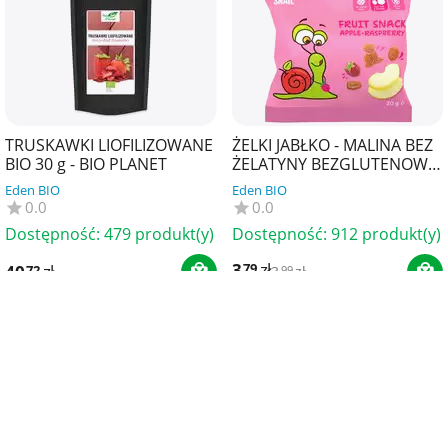
TRUSKAWKI LIOFILIZOWANE
ŻELKI JABŁKO - MALINA BEZ
BIO 30 g - BIO PLANET
ŻELATYNY BEZGLUTENOWE
20 g - BOB SNAIL
Eden BIO
Eden BIO
0.0
0.0
Dostępność:
479 produkt(y)
Dostępność:
912 produkt(y)
3
zł
79
40
zł
72
3
zł
99
14%
Oszczędzasz