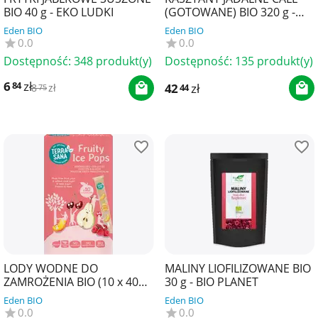
BIO 40 g - EKO LUDKI
(GOTOWANE) BIO 320 g -
DANIVAL
Eden BIO
Eden BIO
0.0
0.0
Dostępność:
348 produkt(y)
Dostępność:
135 produkt(y)
6
zł
84
42
zł
44
8
zł
75
LODY WODNE DO
MALINY LIOFILIZOWANE BIO
ZAMROŻENIA BIO (10 x 40
30 g - BIO PLANET
ml) 400 ml - TERRASANA
Eden BIO
Eden BIO
0.0
0.0