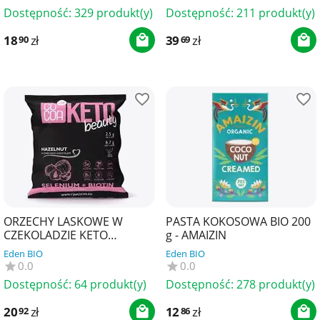
Dostępność:
329 produkt(y)
Dostępność:
211 produkt(y)
18
zł
39
zł
90
69
ORZECHY LASKOWE W
PASTA KOKOSOWA BIO 200
CZEKOLADZIE KETO
g - AMAIZIN
CIEMNEJ BEAUTY
Eden BIO
Eden BIO
BEZGLUTENOWE 70 g -
0.0
0.0
COCOA
Dostępność:
64 produkt(y)
Dostępność:
278 produkt(y)
20
zł
12
zł
92
86