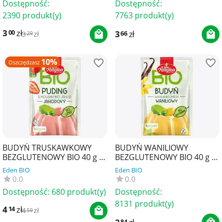
Dostępność:
Dostępność:
2390 produkt(y)
7763 produkt(y)
3
zł
00
3
zł
66
3
zł
29
10%
Oszczędzasz
BUDYŃ TRUSKAWKOWY
BUDYŃ WANILIOWY
BEZGLUTENOWY BIO 40 g -
BEZGLUTENOWY BIO 40 g -
AMYLON
AMYLON
Eden BIO
Eden BIO
0.0
0.0
Dostępność:
680 produkt(y)
Dostępność:
8131 produkt(y)
4
zł
14
4
zł
59
84