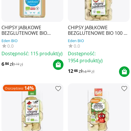
CHIPSY JABŁKOWE
CHIPSY JABŁKOWE
BEZGLUTENOWE BIO
BEZGLUTENOWE BIO 100 g -
(POLSKA) 50 g - BIO RAJ
BIO PLANET
Eden BIO
Eden BIO
0.0
0.0
Dostępność:
115 produkt(y)
Dostępność:
1954 produkt(y)
6
zł
84
7
zł
19
12
zł
66
14
zł
99
14%
Oszczędzasz