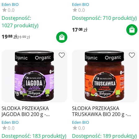
OWOCE) BIO (10 x 2 g) 20 g -
(LIOFILIZOWANE WARZYWA)
Eden BIO
Eden BIO
HELPA
BIO (9 x 2 g) 18 g - HELPA
0.0
0.0
Dostępność:
Dostępność:
710 produkt(y)
1027 produkt(y)
17
zł
08
19
zł
88
21
zł
99
SŁODKA PRZEKĄSKA
SŁODKA PRZEKĄSKA
JAGODA BIO 200 g -
TRUSKAWKA BIO 200 g -
RUNOLAND
RUNOLAND
Eden BIO
Eden BIO
0.0
0.0
Dostępność:
183 produkt(y)
Dostępność:
189 produkt(y)