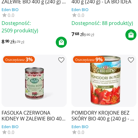
ZALEWIE BIO 400 g (240 g) -
400 g (240 g) - LA BIO IDEA
LA BIO IDEA
Eden BIO
Eden BIO
0.0
0.0
Dostępność:
Dostępność:
88 produkt(y)
2509 produkt(y)
7
zł
68
8
zł
90
8
zł
90
9
zł
79
3%
9%
Oszczędzasz
Oszczędzasz
FASOLKA CZERWONA
POMIDORY KROJONE BEZ
KIDNEY W ZALEWIE BIO 400
SKÓRY BIO 400 g (240 g) - LA
g (240 g) - LA BIO IDEA
BIO IDEA
Eden BIO
Eden BIO
0.0
0.0