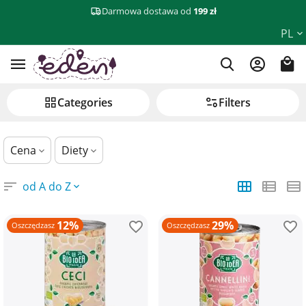
Darmowa dostawa od
199 zł
Warzywa w puszce
PL
Сategories
Filters
Cena
Diety
od A do Z
12%
29%
Oszczędzasz
Oszczędzasz