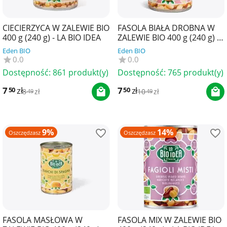
CIECIERZYCA W ZALEWIE BIO
FASOLA BIAŁA DROBNA W
400 g (240 g) - LA BIO IDEA
ZALEWIE BIO 400 g (240 g) -
LA BIO IDEA
Eden BIO
Eden BIO
0.0
0.0
Dostępność:
861 produkt(y)
Dostępność:
765 produkt(y)
7
zł
7
zł
50
50
8
zł
10
zł
49
49
9%
14%
Oszczędzasz
Oszczędzasz
FASOLA MASŁOWA W
FASOLA MIX W ZALEWIE BIO