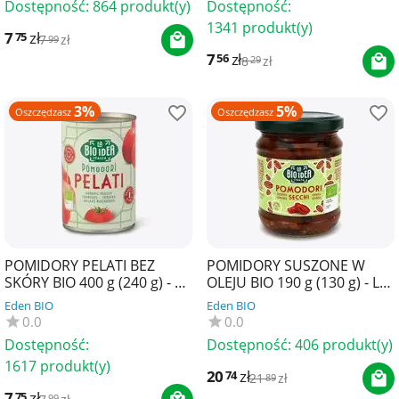
Dostępność:
864 produkt(y)
Dostępność:
1341 produkt(y)
7
zł
75
7
zł
99
7
zł
56
8
zł
29
3%
5%
Oszczędzasz
Oszczędzasz
POMIDORY PELATI BEZ
POMIDORY SUSZONE W
SKÓRY BIO 400 g (240 g) - LA
OLEJU BIO 190 g (130 g) - LA
BIO IDEA
BIO IDEA
Eden BIO
Eden BIO
0.0
0.0
Dostępność:
Dostępność:
406 produkt(y)
1617 produkt(y)
20
zł
74
21
zł
89
7
zł
75
99