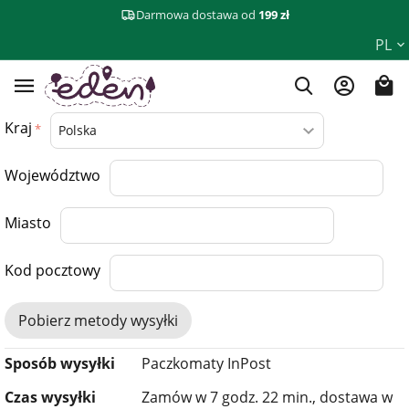
Darmowa dostawa od
199 zł
PL
Kraj
Województwo
Miasto
Kod pocztowy
Pobierz metody wysyłki
Sposób wysyłki
Paczkomaty InPost
Czas wysyłki
Zamów w 7 godz. 22 min., dostawa w​​