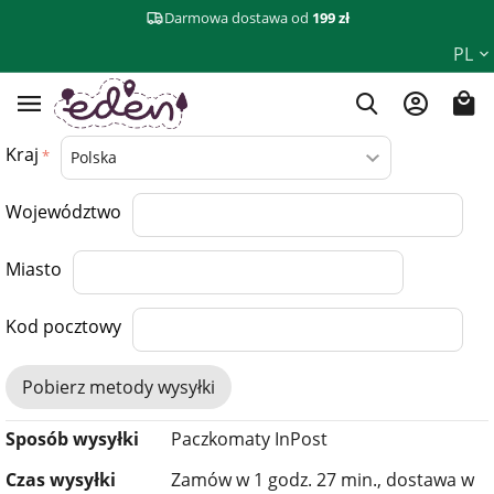
Darmowa dostawa od
199 zł
PL
Kraj
Województwo
Miasto
Kod pocztowy
Pobierz metody wysyłki
Sposób wysyłki
Paczkomaty InPost
Czas wysyłki
Zamów w 1 godz. 27 min., dostawa w​​