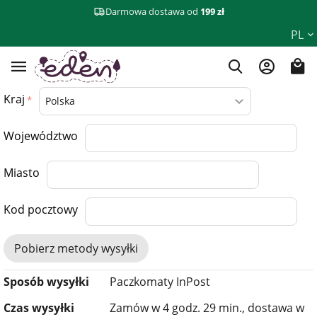
Darmowa dostawa od
199 zł
PL
Kraj
Województwo
Miasto
Kod pocztowy
Pobierz metody wysyłki
Sposób wysyłki
Paczkomaty InPost
Czas wysyłki
Zamów w 4 godz. 29 min., dostawa w​​