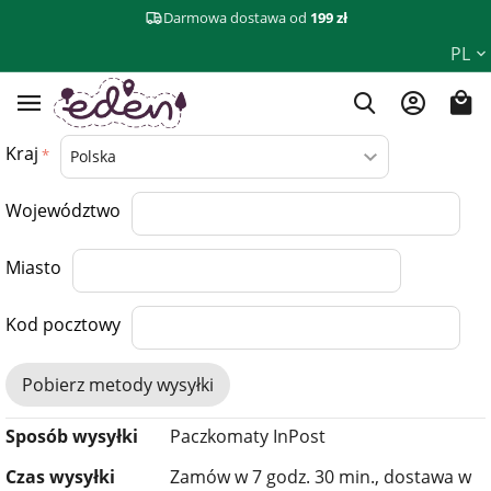
Darmowa dostawa od
199 zł
PL
Kraj
Województwo
Miasto
Kod pocztowy
Pobierz metody wysyłki
Sposób wysyłki
Paczkomaty InPost
Czas wysyłki
Zamów w 7 godz. 30 min., dostawa w​​