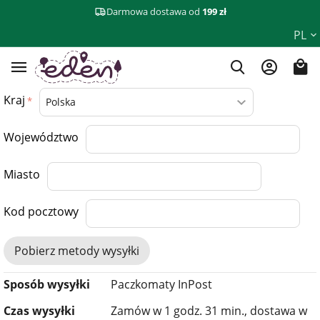
Darmowa dostawa od
199 zł
PL
Kraj
Województwo
Miasto
Kod pocztowy
Pobierz metody wysyłki
Sposób wysyłki
Paczkomaty InPost
Czas wysyłki
Zamów w 1 godz. 31 min., dostawa w​​