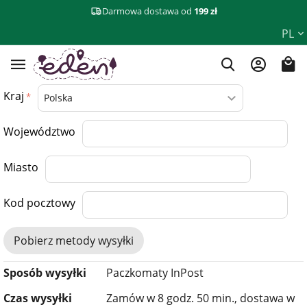
Darmowa dostawa od
199 zł
PL
Kraj
Województwo
Miasto
Kod pocztowy
Pobierz metody wysyłki
Sposób wysyłki
Paczkomaty InPost
Czas wysyłki
Zamów w 8 godz. 50 min., dostawa w​​