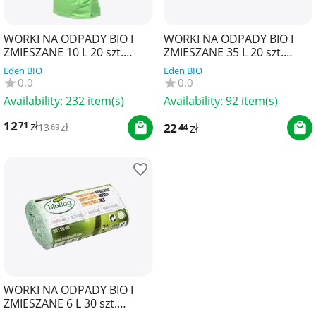
WORKI NA ODPADY BIO I
WORKI NA ODPADY BIO I
ZMIESZANE 10 L 20 szt.
ZMIESZANE 35 L 20 szt.
(KOMPOSTOWALNE I
(KOMPOSTOWALNE I
Eden BIO
Eden BIO
BIODEGRADOWALNE) -
BIODEGRADOWALNE) -
0.0
0.0
BIOBAG
BIOBAG
Availability:
232 item(s)
Availability:
92 item(s)
12
zł
71
22
zł
44
13
zł
69
WORKI NA ODPADY BIO I
ZMIESZANE 6 L 30 szt.