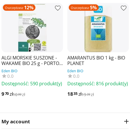
12%
5%
Oszczędzasz
Oszczędzasz
ALGI MORSKIE SUSZONE -
AMARANTUS BIO 1 kg - BIO
WAKAME BIO 25 g - PORTO
PLANET
MUINOS
Eden BIO
Eden BIO
0.0
0.0
Dostępność:
590 produkt(y)
Dostępność:
816 produkt(y)
9
zł
18
zł
70
35
10
zł
19
zł
99
39
My account