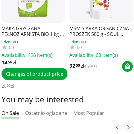
MĄKA GRYCZANA
MSM SIARKA ORGANICZNA
PEŁNOZIARNISTA BIO 1 kg -
PROSZEK 500 g - SOUL
BIO PLANET
FARM
Eden BIO
Eden BIO
0.0
0.0
Availability:
498 item(s)
Availability:
60 item(s)
14
zł
56
32
zł
00
45
zł
90
Changes of product price
20
zł
90
You may be interested
On Sale
Ostatnio oglądane
Most Popular