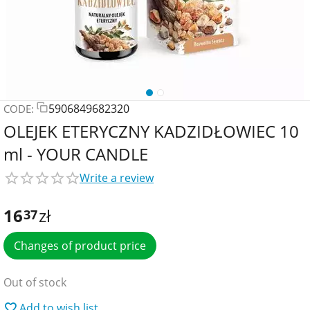
5906849682320
CODE:
OLEJEK ETERYCZNY KADZIDŁOWIEC 10
ml - YOUR CANDLE
Write a review
16
zł
37
Changes of product price
Out of stock
Add to wish list