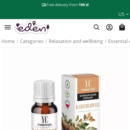
Free delivery from
199 zł
US
Home
/
Categories
/
Relaxation and wellbeing
/
Essential 