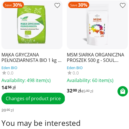
30%
30%
Save
Save
MĄKA GRYCZANA
MSM SIARKA ORGANICZNA
PEŁNOZIARNISTA BIO 1 kg -
PROSZEK 500 g - SOUL
BIO PLANET
FARM
Eden BIO
Eden BIO
0.0
0.0
Availability:
498 item(s)
Availability:
60 item(s)
14
zł
56
32
zł
00
45
zł
90
Changes of product price
20
zł
90
You may be interested