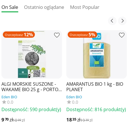
On Sale
Ostatnio oglądane
Most Popular
12%
5%
Oszczędzasz
Oszczędzasz
ALGI MORSKIE SUSZONE -
AMARANTUS BIO 1 kg - BIO
WAKAME BIO 25 g - PORTO
PLANET
MUINOS
Eden BIO
Eden BIO
0.0
0.0
Dostępność:
590 produkt(y)
Dostępność:
816 produkt(y)
9
zł
18
zł
70
35
10
zł
19
zł
99
39