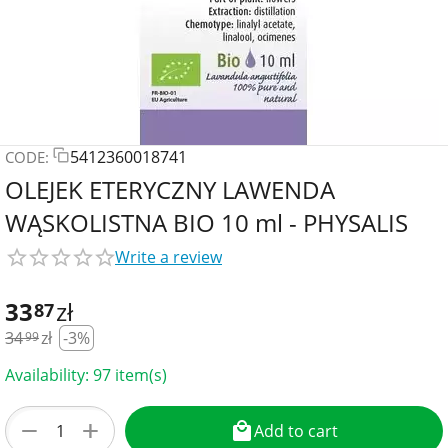
5412360018741
CODE:
OLEJEK ETERYCZNY LAWENDA
WĄSKOLISTNA BIO 10 ml - PHYSALIS
Write a review
33
zł
87
34
zł
-3%
99
Availability:
97 item(s)
+
−
Add to cart