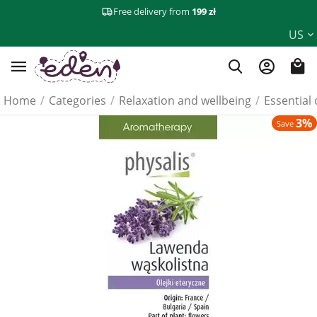
Free delivery from
199 zł
US
Home
/
Categories
/
Relaxation and wellbeing
/
Essential 
3%
Save