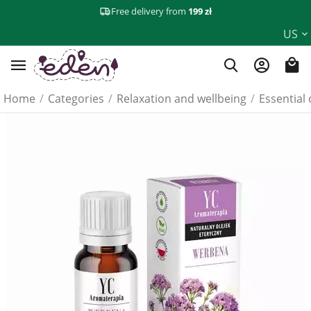
Free delivery from
199 zł
US
Home
/
Categories
/
Relaxation and wellbeing
/
Essential 