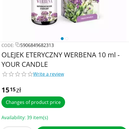
5906849682313
CODE:
OLEJEK ETERYCZNY WERBENA 10 ml -
YOUR CANDLE
Write a review
15
zł
15
Changes of product price
Availability:
39 item(s)