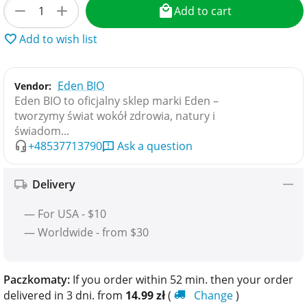
+
−
Add to cart
Add to wish list
Eden BIO
Vendor:
Eden BIO to oficjalny sklep marki Eden –
tworzymy świat wokół zdrowia, natury i
świadom...
+48537713790
Ask a question
Delivery
— For USA - $10
— Worldwide - from $30
Paczkomaty:
If you order within 52 min. then your order
delivered in 3 dni. from
14.99
zł
(
Change
)