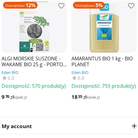
12%
5%
Oszczędzasz
Oszczędzasz
ALGI MORSKIE SUSZONE -
AMARANTUS BIO 1 kg - BIO
WAKAME BIO 25 g - PORTO
PLANET
MUINOS
Eden BIO
Eden BIO
0.0
0.0
Dostępność:
570 produkt(y)
Dostępność:
793 produkt(y)
9
zł
18
zł
70
35
10
zł
19
zł
99
39
My account