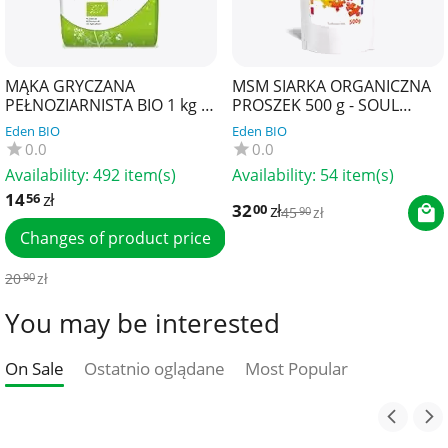
MĄKA GRYCZANA
MSM SIARKA ORGANICZNA
PEŁNOZIARNISTA BIO 1 kg -
PROSZEK 500 g - SOUL
BIO PLANET
FARM
Eden BIO
Eden BIO
0.0
0.0
Availability:
492 item(s)
Availability:
54 item(s)
14
zł
56
32
zł
00
45
zł
90
Changes of product price
20
zł
90
You may be interested
On Sale
Ostatnio oglądane
Most Popular