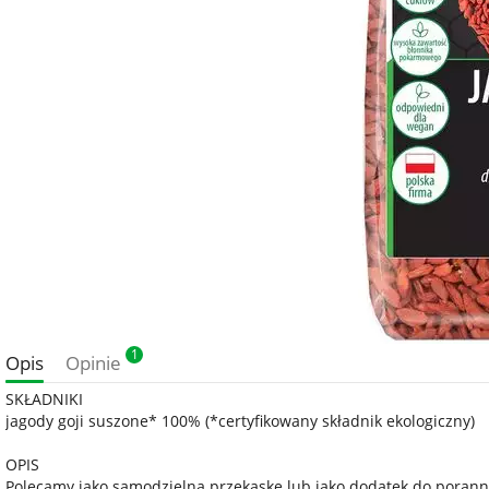
1
Opis
Opinie
SKŁADNIKI
jagody goji suszone* 100% (*certyfikowany składnik ekologiczny)
OPIS
Polecamy jako samodzielną przekąskę lub jako dodatek do porann