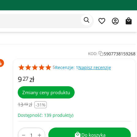
Aplikacja Eden
Polski
5907738159268
KOD:
5
Recenzje: 1
Napisz recenzję
9
zł
27
Zmiany ceny produktu
13
zł
49
-31%
Dostępność:
139 produkt(y)
+
−
Do koszyka