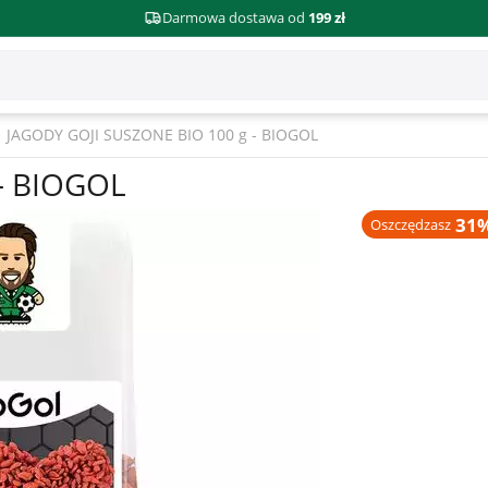
Darmowa dostawa od
199 zł
JAGODY GOJI SUSZONE BIO 100 g - BIOGOL
- BIOGOL
31%
Oszczędzasz