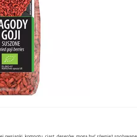
ej owsianki, kompotu, ciast, deserów, mogą być również spożywane