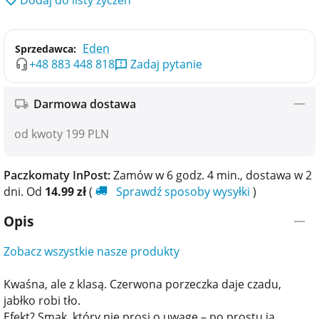
Eden
Sprzedawca:
+48 883 448 818
Zadaj pytanie
Darmowa dostawa
od kwoty 199 PLN
Paczkomaty InPost:
Zamów w 6 godz. 4 min., dostawa w​​ 2
dni. Od
14.99
zł
(
Sprawdź sposoby wysyłki
)
Opis
Zobacz wszystkie nasze produkty
Kwaśna, ale z klasą. Czerwona porzeczka daje czadu,
jabłko robi tło.
Efekt? Smak, który nie prosi o uwagę – po prostu ją