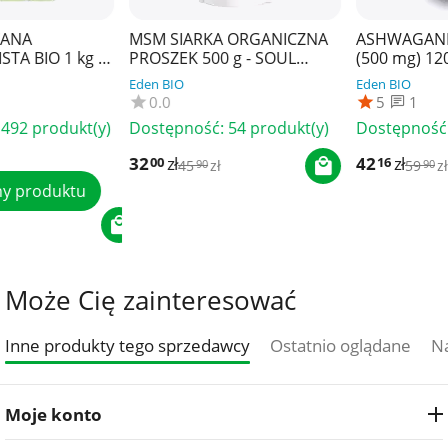
MSM SIARKA ORGANICZNA
ASHWAGANDHA EKSTRAK
PROSZEK 500 g - SOUL
(500 mg) 120 KAPSUŁEK -
FARM
SOUL FARM
Eden BIO
Eden BIO
0.0
5
1
)
Dostępność:
54 produkt(y)
Dostępność:
53 produkt(y
32
zł
42
zł
00
16
45
zł
59
zł
90
90
Może Cię zainteresować
Inne produkty tego sprzedawcy
Ostatnio oglądane
Na
Moje konto