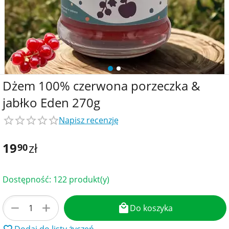
Dżem 100% czerwona porzeczka &
jabłko Eden 270g
Napisz recenzję
19
zł
90
Dostępność:
122 produkt(y)
+
−
Do koszyka
Dodaj do listy życzeń