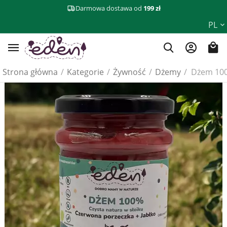
Darmowa dostawa od
199 zł
PL
Strona główna
/
Kategorie
/
Żywność
/
Dżemy
/
Dżem 100