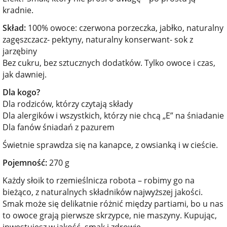
kradnie.
Skład:
100% owoce: czerwona porzeczka, jabłko, naturalny
zagęszczacz- pektyny, naturalny konserwant- sok z
jarzębiny
Bez cukru, bez sztucznych dodatków. Tylko owoce i czas,
jak dawniej.
Dla kogo?
Dla rodziców, którzy czytają składy
Dla alergików i wszystkich, którzy nie chcą „E” na śniadanie
Dla fanów śniadań z pazurem
Świetnie sprawdza się na kanapce, z owsianką i w cieście.
Pojemność:
270 g
Każdy słoik to rzemieślnicza robota – robimy go na
bieżąco, z naturalnych składników najwyższej jakości.
Smak może się delikatnie różnić między partiami, bo u nas
to owoce grają pierwsze skrzypce, nie maszyny. Kupując,
inwestujesz w jakość, smak i zdrowie.