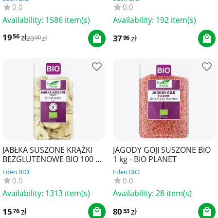
0.0
0.0
Availability:
1586 item(s)
Availability:
192 item(s)
19
zł
56
37
zł
96
20
zł
90
JABŁKA SUSZONE KRĄŻKI
JAGODY GOJI SUSZONE BIO
BEZGLUTENOWE BIO 100 g -
1 kg - BIO PLANET
BIO PLANET
Eden BIO
Eden BIO
0.0
0.0
Availability:
1313 item(s)
Availability:
28 item(s)
15
zł
80
zł
76
53