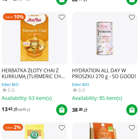
10%
Save
HERBATKA ZŁOTY CHAI Z
HYDRATION ALL DAY W
KURKUMĄ (TURMERIC CHAI)
PROSZKU 270 g - SO GOOD!
BIO (17 x 2 g) 34 g - YOGI
Eden BIO
Eden BIO
TEA
0.0
0.0
Availability:
63 item(s)
Availability:
85 item(s)
13
zł
42
38
zł
20
14
zł
90
2%
Save