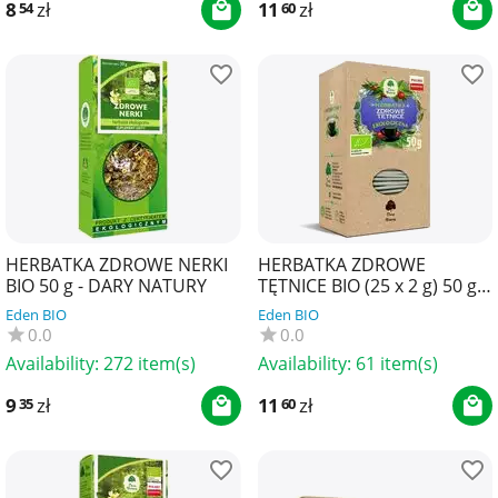
8
zł
11
zł
54
60
HERBATKA ZDROWE NERKI
HERBATKA ZDROWE
BIO 50 g - DARY NATURY
TĘTNICE BIO (25 x 2 g) 50 g -
DARY NATURY
Eden BIO
Eden BIO
0.0
0.0
Availability:
272 item(s)
Availability:
61 item(s)
9
zł
11
zł
35
60