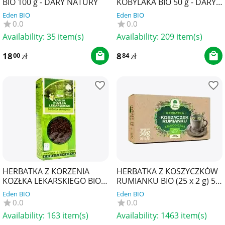
BIO 100 g - DARY NATURY
KOBYLAKA BIO 50 g - DARY
NATURY
Eden BIO
Eden BIO
0.0
0.0
Availability:
35 item(s)
Availability:
209 item(s)
18
zł
8
zł
00
84
HERBATKA Z KORZENIA
HERBATKA Z KOSZYCZKÓW
KOZŁKA LEKARSKIEGO BIO
RUMIANKU BIO (25 x 2 g) 50
100 g - DARY NATURY
g - DARY NATURY
Eden BIO
Eden BIO
0.0
0.0
Availability:
163 item(s)
Availability:
1463 item(s)