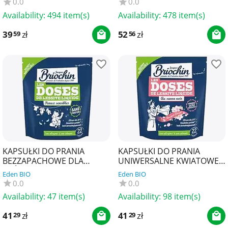
0.0
0.0
Availability:
494 item(s)
Availability:
478 item(s)
39
zł
52
zł
59
56
KAPSUŁKI DO PRANIA
KAPSUŁKI DO PRANIA
BEZZAPACHOWE DLA
UNIWERSALNE KWIATOWE
SKÓRY WRAŻLIWEJ (22 szt.) -
NA BAZIE SZAREGO MYDŁA
Eden BIO
Eden BIO
BRIOCHIN
(22 szt.) - BRIOCHIN
0.0
0.0
Availability:
47 item(s)
Availability:
98 item(s)
41
zł
41
zł
29
29