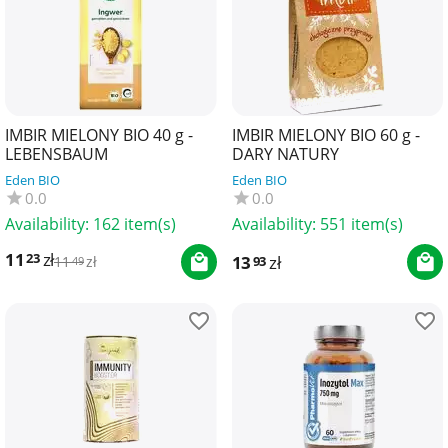
IMBIR MIELONY BIO 40 g -
IMBIR MIELONY BIO 60 g -
LEBENSBAUM
DARY NATURY
Eden BIO
Eden BIO
0.0
0.0
Availability:
162 item(s)
Availability:
551 item(s)
11
zł
23
13
zł
93
11
zł
49