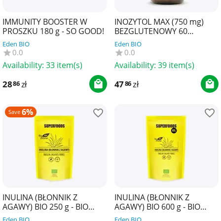
IMMUNITY BOOSTER W
INOZYTOL MAX (750 mg)
PROSZKU 180 g - SO GOOD!
BEZGLUTENOWY 60
KAPSUŁEK - PHARMOVIT
Eden BIO
Eden BIO
(CLEAN LABEL)
0.0
0.0
Availability:
33 item(s)
Availability:
39 item(s)
28
zł
47
zł
86
86
6%
Save
INULINA (BŁONNIK Z
INULINA (BŁONNIK Z
AGAWY) BIO 250 g - BIO
AGAWY) BIO 600 g - BIO
PLANET SUPERFOODS
PLANET SUPERFOODS
Eden BIO
Eden BIO