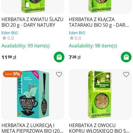
HERBATKA Z KWIATU ŚLAZU
HERBATKA Z KŁĄCZA
BIO 20 g - DARY NATURY
TATARAKU BIO 50 g - DARY
NATURY
Eden BIO
Eden BIO
0.0
0.0
Availability:
99 item(s)
Availability:
98 item(s)
11
zł
7
zł
59
26
9%
Save
HERBATKA Z LUKRECJĄ I
HERBATKA Z OWOCU
MIĘTĄ PIEPRZOWĄ BIO (20 x
KOPRU WŁOSKIEGO BIO 50