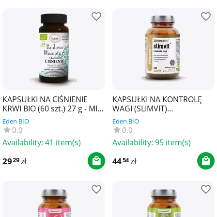
KAPSUŁKI NA CIŚNIENIE
KAPSUŁKI NA KONTROLĘ
KRWI BIO (60 szt.) 27 g - MIR-
WAGI (SLIMVIT)
LEK (LUDOWE RECEPTURY)
BEZGLUTENOWE 60 szt. -
Eden BIO
Eden BIO
PHARMOVIT (HERBALLINE)
0.0
0.0
Availability:
41 item(s)
Availability:
95 item(s)
29
zł
44
zł
29
54