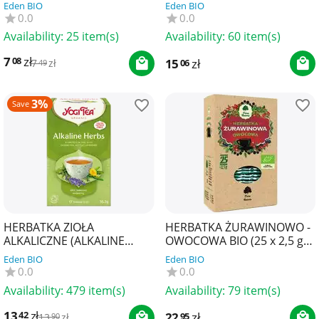
Eden BIO
Eden BIO
0.0
0.0
Availability:
25 item(s)
Availability:
60 item(s)
7
zł
08
15
zł
06
7
zł
49
3%
Save
HERBATKA ZIOŁA
HERBATKA ŻURAWINOWO -
ALKALICZNE (ALKALINE
OWOCOWA BIO (25 x 2,5 g)
HERBS) BIO (17 x 2,1 g) 35,7
62,5 g - DARY NATURY
Eden BIO
Eden BIO
g - YOGI TEA
0.0
0.0
Availability:
479 item(s)
Availability:
79 item(s)
13
zł
42
22
zł
95
13
zł
90