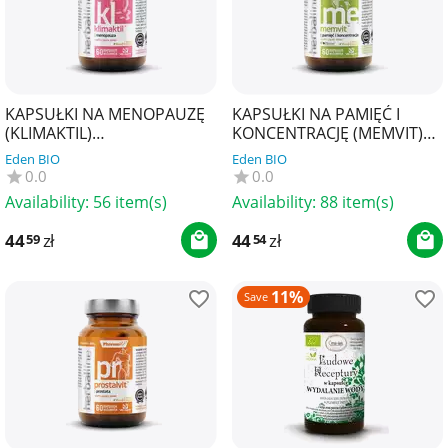
KAPSUŁKI NA MENOPAUZĘ
KAPSUŁKI NA PAMIĘĆ I
(KLIMAKTIL)
KONCENTRACJĘ (MEMVIT)
BEZGLUTENOWE 60 szt. -
BEZGLUTENOWE 60 szt. -
Eden BIO
Eden BIO
PHARMOVIT (HERBALLINE)
PHARMOVIT (HERBALLINE)
0.0
0.0
Availability:
56 item(s)
Availability:
88 item(s)
44
zł
44
zł
59
54
11%
Save