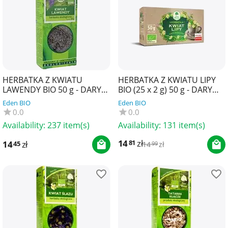
HERBATKA Z KWIATU
HERBATKA Z KWIATU LIPY
LAWENDY BIO 50 g - DARY
BIO (25 x 2 g) 50 g - DARY
NATURY
NATURY
Eden BIO
Eden BIO
0.0
0.0
Availability:
237 item(s)
Availability:
131 item(s)
14
zł
81
14
zł
45
14
zł
99