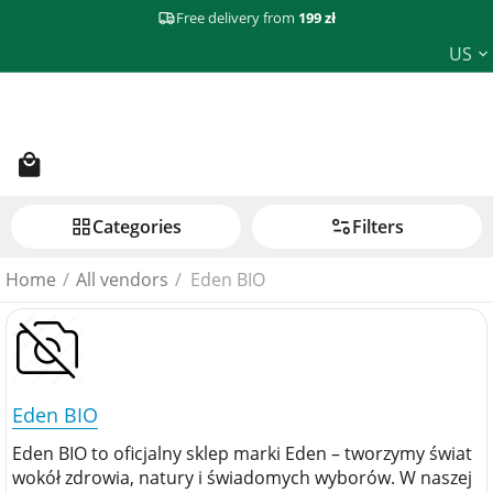
Free delivery from
199 zł
US
Сategories
Filters
Home
/
All vendors
/
Eden BIO
Eden BIO
Eden BIO to oficjalny sklep marki Eden – tworzymy świat
wokół zdrowia, natury i świadomych wyborów. W naszej