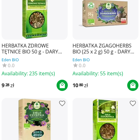
HERBATKA ZDROWE
HERBATKA ZGAGOHERBS
TĘTNICE BIO 50 g - DARY
BIO (25 x 2 g) 50 g - DARY
NATURY
NATURY
Eden BIO
Eden BIO
0.0
0.0
Availability:
235 item(s)
Availability:
55 item(s)
9
zł
10
zł
28
80