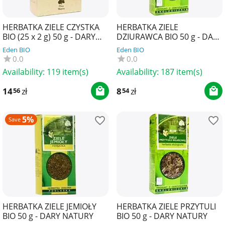
HERBATKA ZIELE CZYSTKA
HERBATKA ZIELE
BIO (25 x 2 g) 50 g - DARY
DZIURAWCA BIO 50 g - DARY
NATURY
NATURY
Eden BIO
Eden BIO
0.0
0.0
Availability:
119 item(s)
Availability:
187 item(s)
14
zł
8
zł
56
54
5%
Save
HERBATKA ZIELE JEMIOŁY
HERBATKA ZIELE PRZYTULI
BIO 50 g - DARY NATURY
BIO 50 g - DARY NATURY