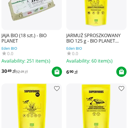
JAJA BIO (18 szt.) - BIO
JARMUŻ SPROSZKOWANY
PLANET
BIO 125 g - BIO PLANET
SUPERFOODS
Eden BIO
Eden BIO
0.0
0.0
Availability:
251 item(s)
Availability:
60 item(s)
30
zł
49
6
zł
90
32
zł
29