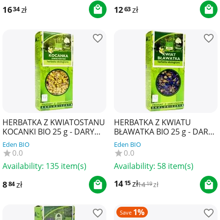
16
zł
12
zł
34
63
HERBATKA Z KWIATOSTANU
HERBATKA Z KWIATU
KOCANKI BIO 25 g - DARY
BŁAWATKA BIO 25 g - DARY
NATURY
NATURY
Eden BIO
Eden BIO
0.0
0.0
Availability:
135 item(s)
Availability:
58 item(s)
14
zł
15
8
zł
84
14
zł
19
1%
Save