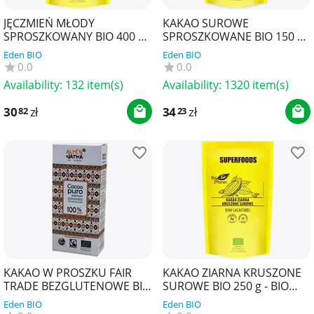
JĘCZMIEŃ MŁODY
KAKAO SUROWE
SPROSZKOWANY BIO 400 g -
SPROSZKOWANE BIO 150 g -
BIO PLANET SUPERFOODS
BIO PLANET SUPERFOODS
Eden BIO
Eden BIO
0.0
0.0
Availability:
132 item(s)
Availability:
1320 item(s)
30
zł
34
zł
82
23
KAKAO W PROSZKU FAIR
KAKAO ZIARNA KRUSZONE
TRADE BEZGLUTENOWE BIO
SUROWE BIO 250 g - BIO
150 g - ALTERNATIVA3
PLANET SUPERFOODS
Eden BIO
Eden BIO