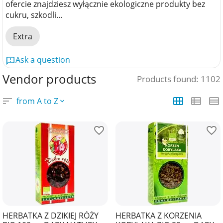
ofercie znajdziesz wyłącznie ekologiczne produkty bez
cukru, szkodli...
Extra
Ask a question
Vendor products
Products found: 1102
from A to Z
HERBATKA Z DZIKIEJ RÓŻY
HERBATKA Z KORZENIA