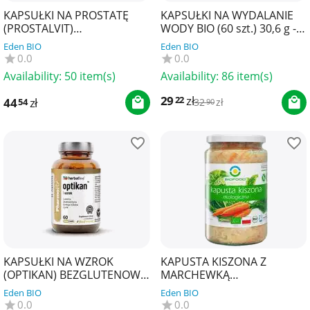
KAPSUŁKI NA PROSTATĘ
KAPSUŁKI NA WYDALANIE
(PROSTALVIT)
WODY BIO (60 szt.) 30,6 g -
BEZGLUTENOWE 60 szt. -
MIR-LEK (LUDOWE
Eden BIO
Eden BIO
PHARMOVIT (HERBALLINE)
RECEPTURY)
0.0
0.0
Availability:
50 item(s)
Availability:
86 item(s)
29
zł
22
44
zł
54
32
zł
90
KAPSUŁKI NA WZROK
KAPUSTA KISZONA Z
(OPTIKAN) BEZGLUTENOWE
MARCHEWKĄ
60 szt. - PHARMOVIT
BEZGLUTENOWA BIO 700 g
Eden BIO
Eden BIO
(HERBALLINE)
(500 g) - BIOFOOD
0.0
0.0