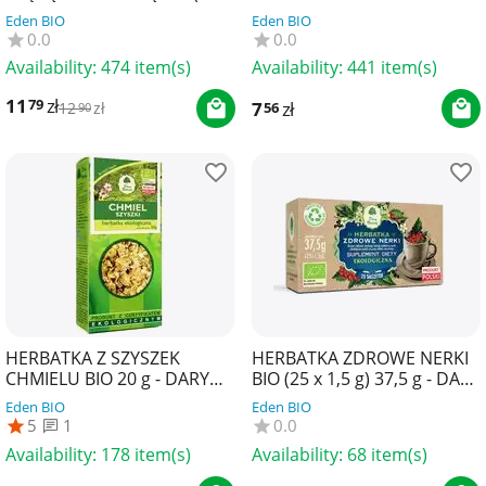
1,5 g) 30 g - CLIPPER
g - DARY NATURY
Eden BIO
Eden BIO
0.0
0.0
Availability:
474 item(s)
Availability:
441 item(s)
11
zł
79
7
zł
56
12
zł
90
HERBATKA Z SZYSZEK
HERBATKA ZDROWE NERKI
CHMIELU BIO 20 g - DARY
BIO (25 x 1,5 g) 37,5 g - DARY
NATURY
NATURY
Eden BIO
Eden BIO
5
1
0.0
Availability:
178 item(s)
Availability:
68 item(s)