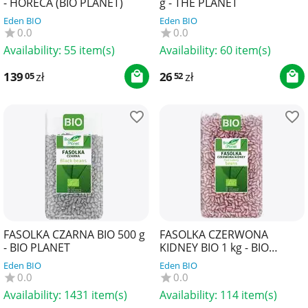
- HORECA (BIO PLANET)
g - THE PLANET
Eden BIO
Eden BIO
0.0
0.0
Availability:
55 item(s)
Availability:
60 item(s)
139
zł
26
zł
05
52
FASOLKA CZARNA BIO 500 g
FASOLKA CZERWONA
- BIO PLANET
KIDNEY BIO 1 kg - BIO
PLANET
Eden BIO
Eden BIO
0.0
0.0
Availability:
1431 item(s)
Availability:
114 item(s)