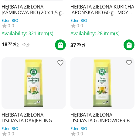
HERBATA ZIELONA
HERBATA ZIELONA KUKICHA
JAŚMINOWA BIO (20 x 1,5 g)
JAPOŃSKA BIO 60 g - MOYA
30 g - LEBENSBAUM
MATCHA
Eden BIO
Eden BIO
0.0
0.0
Availability:
321 item(s)
Availability:
28 item(s)
18
zł
72
37
zł
79
21
zł
49
HERBATA ZIELONA
HERBATA ZIELONA
LIŚCIASTA DARJEELING
LIŚCIASTA GUNPOWDER BIO
DEMETER BIO 50 g -
100 g - LEBENSBAUM
Eden BIO
Eden BIO
LEBENSBAUM
0.0
0.0