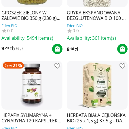
GROSZEK ZIELONY W
GRYKA EKSPANDOWANA
ZALEWIE BIO 350 g (230 g)
BEZGLUTENOWA BIO 100 g -
(SŁOIK) - BIO PLANET
BIO PLANET
Eden BIO
Eden BIO
0.0
0.0
Availability:
5494 item(s)
Availability:
361 item(s)
9
zł
20
8
zł
16
9
zł
59
21%
Save
HEPAFIX SYLIMARYNA +
HERBATA BIAŁA CEJLOŃSKA
CYNARYNA 120 KAPSUŁEK -
BIO (25 x 1,5 g) 37,5 g - DARY
SOUL FARM
NATURY
Eden BIO
Eden BIO