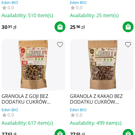
BEZGLUTENOWA BIO 320 g -
KOKOSEM BEZ DODATKU
Eden BIO
Eden BIO
PAPAGRIN
CUKRÓW BIO 300 g -
0.0
0.0
VERIVAL
Availability:
510 item(s)
Availability:
25 item(s)
30
zł
25
zł
31
56
GRANOLA Z GOJI BEZ
GRANOLA Z KAKAO BEZ
DODATKU CUKRÓW
DODATKU CUKRÓW
BEZGLUTENOWA BIO 320 g -
BEZGLUTENOWA BIO 320 g -
Eden BIO
Eden BIO
PAPAGRIN
PAPAGRIN
0.0
0.0
Availability:
617 item(s)
Availability:
499 item(s)
27
zł
27
zł
63
63