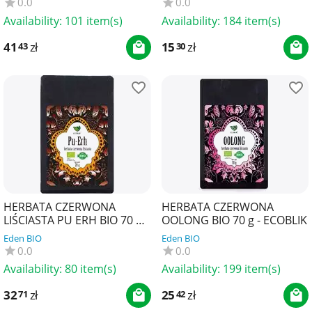
0.0
0.0
Availability:
101 item(s)
Availability:
184 item(s)
41
zł
15
zł
43
30
HERBATA CZERWONA
HERBATA CZERWONA
LIŚCIASTA PU ERH BIO 70 g -
OOLONG BIO 70 g - ECOBLIK
ECOBLIK
Eden BIO
Eden BIO
0.0
0.0
Availability:
80 item(s)
Availability:
199 item(s)
32
zł
25
zł
71
42