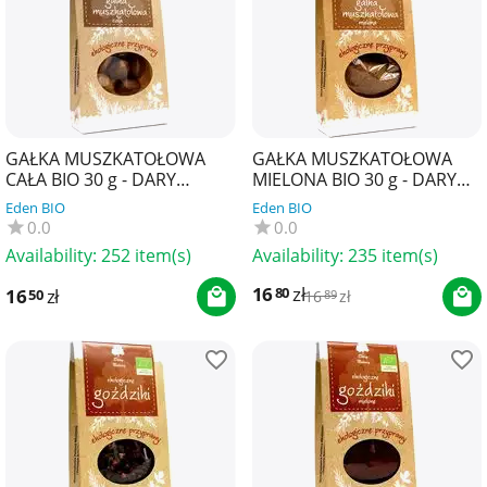
GAŁKA MUSZKATOŁOWA
GAŁKA MUSZKATOŁOWA
CAŁA BIO 30 g - DARY
MIELONA BIO 30 g - DARY
NATURY
NATURY
Eden BIO
Eden BIO
0.0
0.0
Availability:
252 item(s)
Availability:
235 item(s)
16
zł
80
16
zł
50
16
zł
89