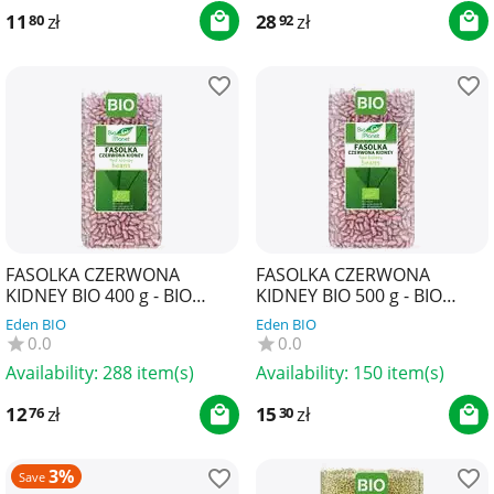
11
zł
28
zł
80
92
FASOLKA CZERWONA
FASOLKA CZERWONA
KIDNEY BIO 400 g - BIO
KIDNEY BIO 500 g - BIO
PLANET
PLANET
Eden BIO
Eden BIO
0.0
0.0
Availability:
288 item(s)
Availability:
150 item(s)
12
zł
15
zł
76
30
3%
Save