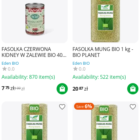
FASOLKA CZERWONA
FASOLKA MUNG BIO 1 kg -
KIDNEY W ZALEWIE BIO 400
BIO PLANET
g (240 g) - LA BIO IDEA
Eden BIO
Eden BIO
0.0
0.0
Availability:
870 item(s)
Availability:
522 item(s)
7
zł
75
20
zł
87
7
zł
99
6%
Save