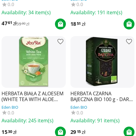
0.0
0.0
Availability:
34 item(s)
Availability:
191 item(s)
47
zł
61
18
zł
51
59
zł
90
HERBATA BIAŁA Z ALOESEM
HERBATA CZARNA
(WHITE TEA WITH ALOE
BAJECZNA BIO 100 g - DARY
VERA) BIO (17 x 1,8 g) 30,6 g
NATURY
Eden BIO
Eden BIO
- YOGI TEA
0.0
0.0
Availability:
245 item(s)
Availability:
91 item(s)
15
zł
29
zł
30
15