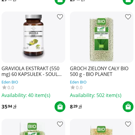
GRAVIOLA EKSTRAKT (550
GROCH ZIELONY CAŁY BIO
mg) 60 KAPSUŁEK - SOUL
500 g - BIO PLANET
FARM
Eden BIO
Eden BIO
0.0
0.0
Availability:
40 item(s)
Availability:
502 item(s)
35
zł
8
zł
94
29