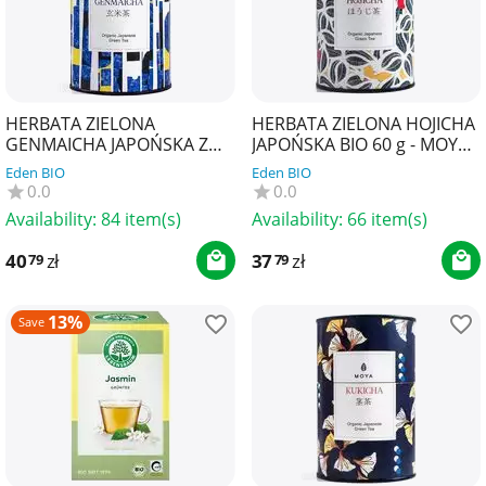
HERBATA ZIELONA
HERBATA ZIELONA HOJICHA
GENMAICHA JAPOŃSKA Z
JAPOŃSKA BIO 60 g - MOYA
PRAŻONYM RYŻEM BIO 60 g
MATCHA
Eden BIO
Eden BIO
- MOYA MATCHA
0.0
0.0
Availability:
84 item(s)
Availability:
66 item(s)
40
zł
37
zł
79
79
13%
Save