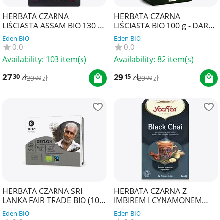
HERBATA CZARNA
HERBATA CZARNA
LIŚCIASTA ASSAM BIO 130 g
LIŚCIASTA BIO 100 g - DARY
- ECOBLIK
NATURY
Eden BIO
Eden BIO
0.0
0.0
Availability:
103 item(s)
Availability:
82 item(s)
27
zł
29
zł
30
15
29
zł
29
zł
00
90
HERBATA CZARNA SRI
HERBATA CZARNA Z
LANKA FAIR TRADE BIO (100
IMBIREM I CYNAMONEM
x 1,8 g) 180 g - OXFAM
(BLACK CHAI) BIO (17 x 2,2 g)
Eden BIO
Eden BIO
37,4 g - YOGI TEA