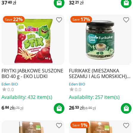
37
zł
32
zł
40
21
22%
17%
Save
Save
FRYTKI JABŁKOWE SUSZONE
FURIKAKE (MIESZANKA
BIO 40 g - EKO LUDKI
SEZAMU I ALG MORSKICH)
BIO 100 g - TERRASANA
Eden BIO
Eden BIO
0.0
0.0
Availability:
432 item(s)
Availability:
257 item(s)
6
zł
26
zł
84
53
8
zł
31
zł
75
90
1%
Save