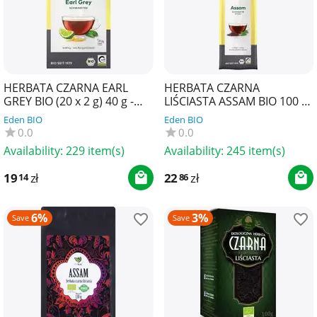
HERBATA CZARNA EARL
HERBATA CZARNA
GREY BIO (20 x 2 g) 40 g -
LIŚCIASTA ASSAM BIO 100 g
LEBENSBAUM
- LEBENSBAUM
Eden BIO
Eden BIO
0.0
0.0
Availability:
229 item(s)
Availability:
245 item(s)
19
zł
22
zł
14
86
6%
3%
Save
Save