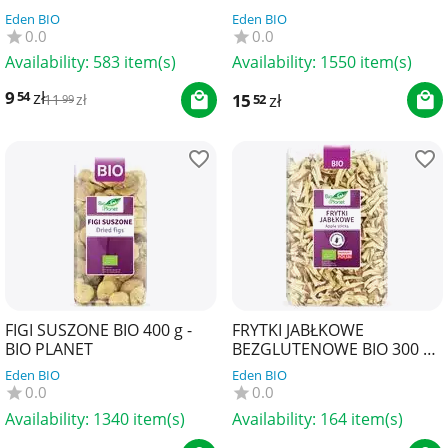
Eden BIO
Eden BIO
0.0
0.0
Availability:
583 item(s)
Availability:
1550 item(s)
9
zł
54
15
zł
52
11
zł
99
FIGI SUSZONE BIO 400 g -
FRYTKI JABŁKOWE
BIO PLANET
BEZGLUTENOWE BIO 300 g -
BIO PLANET
Eden BIO
Eden BIO
0.0
0.0
Availability:
1340 item(s)
Availability:
164 item(s)