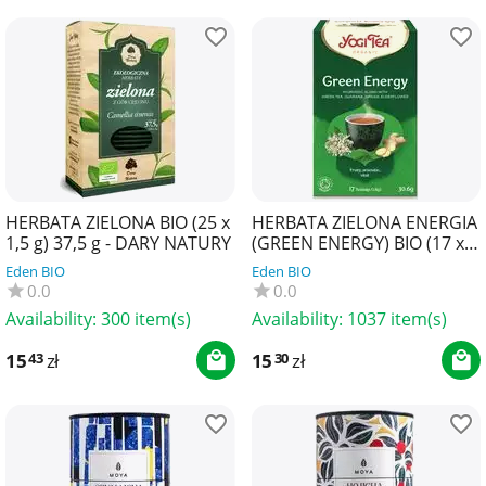
HERBATA ZIELONA BIO (25 x
HERBATA ZIELONA ENERGIA
1,5 g) 37,5 g - DARY NATURY
(GREEN ENERGY) BIO (17 x
1,8 g) 30,6 g - YOGI TEA
Eden BIO
Eden BIO
0.0
0.0
Availability:
300 item(s)
Availability:
1037 item(s)
15
zł
15
zł
43
30