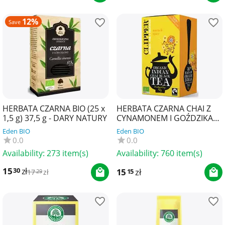
12%
Save
HERBATA CZARNA BIO (25 x
HERBATA CZARNA CHAI Z
1,5 g) 37,5 g - DARY NATURY
CYNAMONEM I GOŹDZIKAMI
FAIR TRADE BIO (20 x 2,5 g)
Eden BIO
Eden BIO
50 g - CLIPPER
0.0
0.0
Availability:
273 item(s)
Availability:
760 item(s)
15
zł
30
15
zł
15
17
zł
29