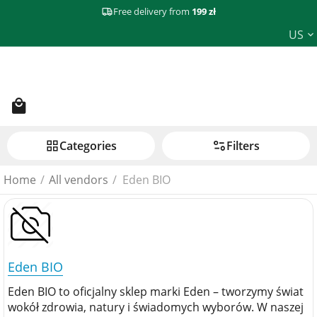
Free delivery from
199 zł
US
Сategories
Filters
Home
/
All vendors
/
Eden BIO
Eden BIO
Eden BIO to oficjalny sklep marki Eden – tworzymy świat
wokół zdrowia, natury i świadomych wyborów. W naszej