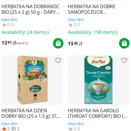
HERBATKA NA DOBRANOC
HERBATKA NA DOBRE
BIO (25 x 2 g) 50 g - DARY
SAMOPOCZUCIE
NATURY
(WELLBEING) BIO (17 x 1,8 g)
Eden BIO
Eden BIO
30,6 g - YOGI TEA
0.0
0.0
Availability:
24 item(s)
Availability:
198 item(s)
12
zł
61
13
zł
42
14
zł
29
HERBATKA NA DZIEŃ
HERBATKA NA GARDŁO
DOBRY BIO (25 x 1,5 g) 37,5
(THROAT COMFORT) BIO (17
g - DARY NATURY
x 1,9 g) 32,3 g - YOGI TEA
Eden BIO
Eden BIO
5
2
0.0