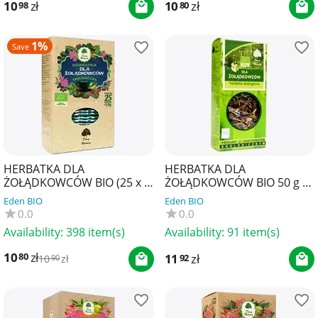
10
zł
10
zł
98
80
1%
Save
HERBATKA DLA
HERBATKA DLA
ŻOŁĄDKOWCÓW BIO (25 x 2
ŻOŁĄDKOWCÓW BIO 50 g -
g) 50 g - DARY NATURY
DARY NATURY
Eden BIO
Eden BIO
0.0
0.0
Availability:
398 item(s)
Availability:
91 item(s)
10
zł
80
11
zł
92
10
zł
90