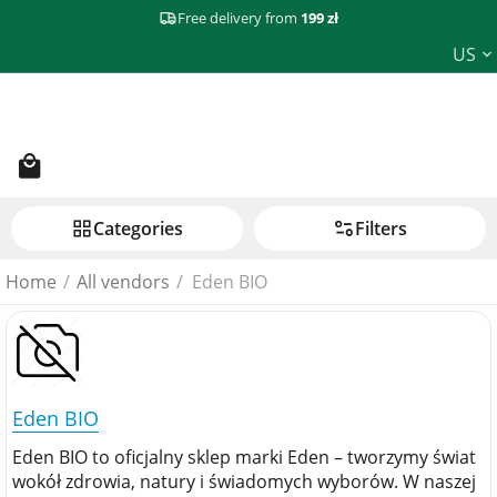
Free delivery from
199 zł
US
Сategories
Filters
Home
/
All vendors
/
Eden BIO
Eden BIO
Eden BIO to oficjalny sklep marki Eden – tworzymy świat
wokół zdrowia, natury i świadomych wyborów. W naszej