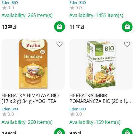
NATURY
Eden BIO
Eden BIO
0.0
0.0
Availability:
265 item(s)
Availability:
1453 item(s)
13
zł
11
zł
23
17
HERBATKA HIMALAYA BIO
HERBATKA IMBIR -
(17 x 2 g) 34 g - YOGI TEA
POMARAŃCZA BIO (20 x 1,5
g) 30 g - APOTHEKE
Eden BIO
Eden BIO
0.0
0.0
Availability:
260 item(s)
Availability:
159 item(s)
13
zł
9
zł
42
85