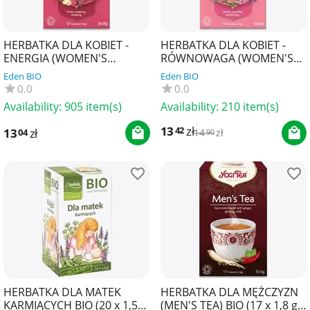
HERBATKA DLA KOBIET -
HERBATKA DLA KOBIET -
ENERGIA (WOMEN'S
RÓWNOWAGA (WOMEN'S
ENERGY) BIO (17 x 1,8 g)
BALANCE) BIO (17 x 1,8 g)
Eden BIO
Eden BIO
30,6 g - YOGI TEA
30,6 g - YOGI TEA
0.0
0.0
Availability:
905 item(s)
Availability:
210 item(s)
13
zł
42
13
zł
04
14
zł
90
HERBATKA DLA MATEK
HERBATKA DLA MĘŻCZYZN
KARMIĄCYCH BIO (20 x 1,5
(MEN'S TEA) BIO (17 x 1,8 g)