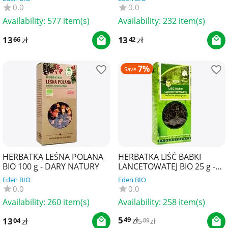
0.0
0.0
Availability:
577 item(s)
Availability:
232 item(s)
13
zł
13
zł
66
42
7%
Save
HERBATKA LEŚNA POLANA
HERBATKA LIŚĆ BABKI
BIO 100 g - DARY NATURY
LANCETOWATEJ BIO 25 g -
DARY NATURY
Eden BIO
Eden BIO
0.0
0.0
Availability:
260 item(s)
Availability:
258 item(s)
5
zł
49
13
zł
04
5
zł
89