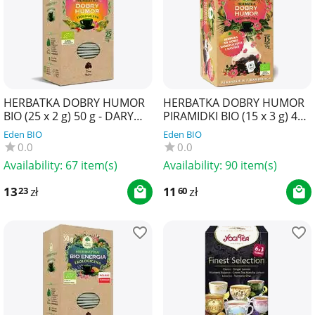
HERBATKA DOBRY HUMOR
HERBATKA DOBRY HUMOR
BIO (25 x 2 g) 50 g - DARY
PIRAMIDKI BIO (15 x 3 g) 45
NATURY
g - DARY NATURY
Eden BIO
Eden BIO
0.0
0.0
Availability:
67 item(s)
Availability:
90 item(s)
13
zł
11
zł
23
60