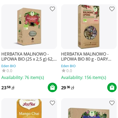
HERBATKA MALINOWO -
HERBATKA MALINOWO -
LIPOWA BIO (25 x 2,5 g) 62,5
LIPOWA BIO 80 g - DARY
g - DARY NATURY
NATURY
Eden BIO
Eden BIO
0.0
0.0
Availability:
76 item(s)
Availability:
156 item(s)
23
zł
29
zł
58
36