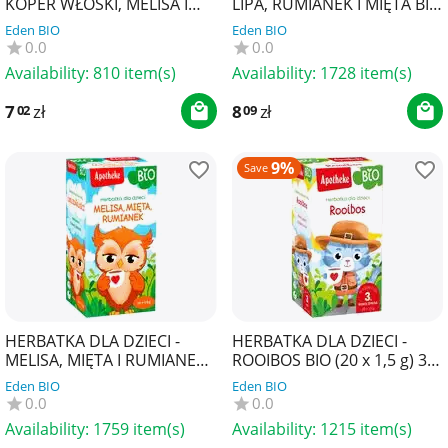
KOPER WŁOSKI, MELISA I
LIPA, RUMIANEK I MIĘTA BIO
MIĘTA BIO (20 x 1,5 g) 30 g -
(20 x 1,5 g) 30 g -APOTHEKE
Eden BIO
Eden BIO
APOTHEKE
0.0
0.0
Availability:
810 item(s)
Availability:
1728 item(s)
7
zł
8
zł
02
09
9%
Save
HERBATKA DLA DZIECI -
HERBATKA DLA DZIECI -
MELISA, MIĘTA I RUMIANEK
ROOIBOS BIO (20 x 1,5 g) 30
BIO (20 x 1,5 g) 30 g -
g - APOTHEKE
Eden BIO
Eden BIO
APOTHEKE
0.0
0.0
Availability:
1759 item(s)
Availability:
1215 item(s)