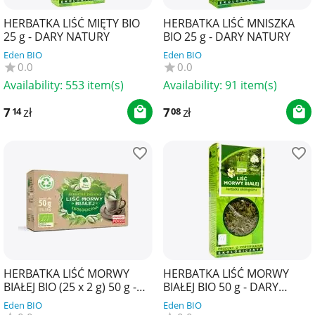
HERBATKA LIŚĆ MIĘTY BIO
HERBATKA LIŚĆ MNISZKA
25 g - DARY NATURY
BIO 25 g - DARY NATURY
Eden BIO
Eden BIO
0.0
0.0
Availability:
553 item(s)
Availability:
91 item(s)
7
zł
7
zł
14
08
HERBATKA LIŚĆ MORWY
HERBATKA LIŚĆ MORWY
BIAŁEJ BIO (25 x 2 g) 50 g -
BIAŁEJ BIO 50 g - DARY
DARY NATURY
NATURY
Eden BIO
Eden BIO