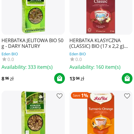
HERBATKA JELITOWA BIO 50
HERBATKA KLASYCZNA
g - DARY NATURY
(CLASSIC) BIO (17 x 2,2 g)
37,4 g - YOGI TEA
Eden BIO
Eden BIO
0.0
0.0
Availability:
333 item(s)
Availability:
160 item(s)
8
zł
13
zł
96
04
1%
Save