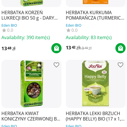
HERBATKA KORZEŃ
HERBATKA KURKUMA
LUKRECJI BIO 50 g - DARY
POMARAŃCZA (TURMERIC
NATURY
ORANGE) BIO (17 x 2 g) 34 g
Eden BIO
Eden BIO
- YOGI TEA
0.0
0.0
Availability:
390 item(s)
Availability:
83 item(s)
13
zł
42
13
zł
48
13
zł
49
HERBATKA KWIAT
HERBATKA LEKKI BRZUCH
KONICZYNY CZERWONEJ BIO
(HAPPY BELLY) BIO (17 x 1,8
25 g - DARY NATURY
g) 30,6 g - YOGI TEA
Eden BIO
Eden BIO