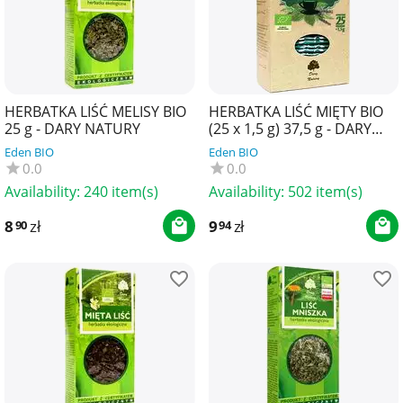
HERBATKA LIŚĆ MELISY BIO
HERBATKA LIŚĆ MIĘTY BIO
25 g - DARY NATURY
(25 x 1,5 g) 37,5 g - DARY
NATURY
Eden BIO
Eden BIO
0.0
0.0
Availability:
240 item(s)
Availability:
502 item(s)
8
zł
9
zł
90
94