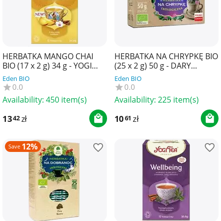
HERBATKA MANGO CHAI
HERBATKA NA CHRYPKĘ BIO
BIO (17 x 2 g) 34 g - YOGI
(25 x 2 g) 50 g - DARY
TEA
NATURY
Eden BIO
Eden BIO
0.0
0.0
Availability:
450 item(s)
Availability:
225 item(s)
13
zł
10
zł
42
61
12%
Save