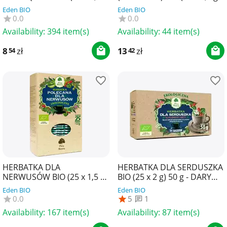
g) 30 g - APOTHEKE
30,6 g - YOGI TEA
Eden BIO
Eden BIO
0.0
0.0
Availability:
394 item(s)
Availability:
44 item(s)
8
zł
13
zł
54
42
HERBATKA DLA
HERBATKA DLA SERDUSZKA
NERWUSÓW BIO (25 x 1,5 g)
BIO (25 x 2 g) 50 g - DARY
37,5 g - DARY NATURY
NATURY
Eden BIO
Eden BIO
0.0
5
1
Availability:
167 item(s)
Availability:
87 item(s)