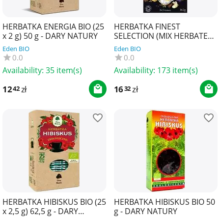
HERBATKA ENERGIA BIO (25
HERBATKA FINEST
x 2 g) 50 g - DARY NATURY
SELECTION (MIX HERBATEK)
BIO (6 x 3 TOREBKI) 34,2 g -
Eden BIO
Eden BIO
YOGI TEA
0.0
0.0
Availability:
35 item(s)
Availability:
173 item(s)
12
zł
16
zł
42
32
HERBATKA HIBISKUS BIO (25
HERBATKA HIBISKUS BIO 50
x 2,5 g) 62,5 g - DARY
g - DARY NATURY