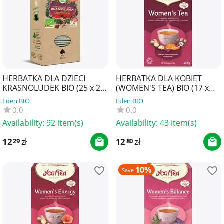
HERBATKA DLA DZIECI
HERBATKA DLA KOBIET
KRASNOLUDEK BIO (25 x 2
(WOMEN'S TEA) BIO (17 x
g) 50 g - DARY NATURY
1,8 g) 30,6 g - YOGI TEA
Eden BIO
Eden BIO
0.0
0.0
Availability:
92 item(s)
Availability:
43 item(s)
12
zł
12
zł
29
80
10%
Save