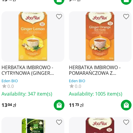
HERBATKA IMBIROWO -
HERBATKA IMBIROWO -
CYTRYNOWA (GINGER
POMARAŃCZOWA Z
LEMON) BIO (17 x 1,8 g) 30,6
WANILIĄ (GINGER ORANGE
Eden BIO
Eden BIO
g - YOGI TEA
WITH VANILLA) BIO (17 x 1,8
0.0
0.0
g...
Availability:
347 item(s)
Availability:
1005 item(s)
13
zł
11
zł
04
73