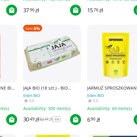
37
zł
15
zł
96
76
6%
Save
ONE BIO
JAJA BIO (18 szt.) - BIO
JARMUŻ SPROSZKOWAN
PLANET
BIO 125 g - BIO PLANET
Eden BIO
Eden BIO
SUPERFOODS
0.0
0.0
em(s)
Availability:
300 item(s)
Availability:
60 item(s)
30
zł
6
zł
49
32
zł
90
29
-6%