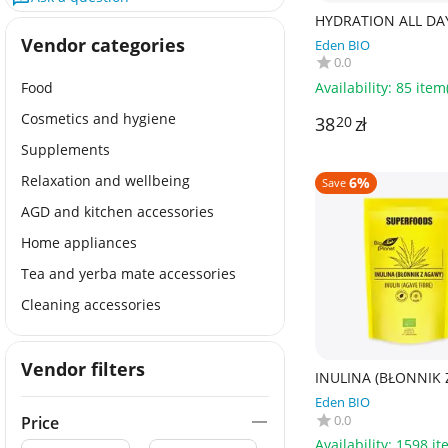
HYDRATION ALL DA
PROSZKU 270 g - S
Vendor categories
Eden BIO
0.0
Availability:
85 item(
Food
Cosmetics and hygiene
38
zł
20
Supplements
Relaxation and wellbeing
6%
Save
AGD and kitchen accessories
Home appliances
Tea and yerba mate accessories
Cleaning accessories
Vendor filters
INULINA (BŁONNIK 
AGAWY) BIO 250 g -
Eden BIO
PLANET SUPERFOO
0.0
Price
Availability:
1598 it