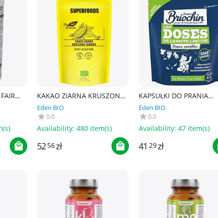
FAIR
KAKAO ZIARNA KRUSZONE
KAPSUŁKI DO PRANIA
OWE BIO
SUROWE BIO 250 g - BIO
BEZZAPACHOWE DLA
Eden BIO
Eden BIO
A3
PLANET SUPERFOODS
SKÓRY WRAŻLIWEJ (22 szt
0.0
0.0
BRIOCHIN
m(s)
Availability:
480 item(s)
Availability:
47 item(s)
52
zł
41
zł
56
29