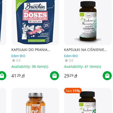
KAPSUŁKI DO PRANIA
KAPSUŁKI NA CIŚNIENIE
UNIWERSALNE KWIATOWE
KRWI BIO (60 szt.) 27 g -
Eden BIO
Eden BIO
.) -
NA BAZIE SZAREGO MYDŁA
MIR-LEK (LUDOWE
0.0
0.0
(22 szt.) - BRIOCHIN
RECEPTURY)
Availability:
98 item(s)
Availability:
41 item(s)
41
zł
29
zł
29
29
11%
Save