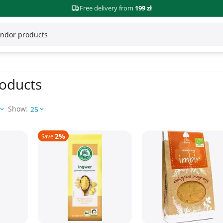
Free delivery from
199 zł
oducts
Show:
25
2%
Save