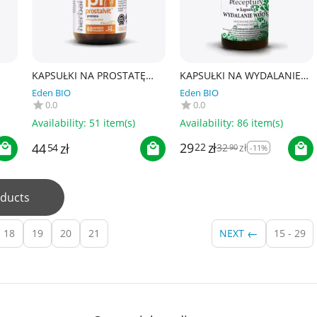
KAPSUŁKI NA PROSTATĘ
KAPSUŁKI NA WYDALANIE
T)
(PROSTALVIT)
WODY BIO (60 szt.) 30,6 g -
Eden BIO
Eden BIO
-
BEZGLUTENOWE 60 szt. -
MIR-LEK (LUDOWE
0.0
0.0
E)
PHARMOVIT (HERBALLINE)
RECEPTURY)
Availability:
51 item(s)
Availability:
86 item(s)
29
zł
44
zł
22
32
zł
54
90
-11%
ducts
18
19
20
21
NEXT
15 - 29