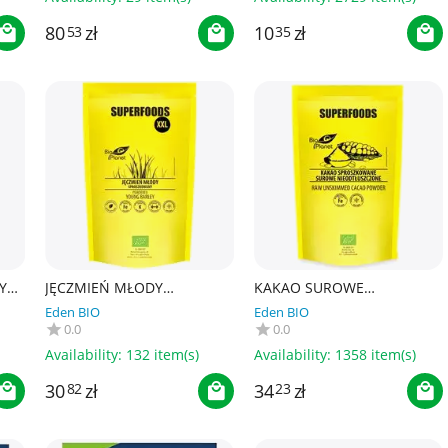
80
zł
10
zł
53
35
Y
JĘCZMIEŃ MŁODY
KAKAO SUROWE
SPROSZKOWANY BIO 400 g
SPROSZKOWANE BIO 150 g
Eden BIO
Eden BIO
- BIO PLANET SUPERFOODS
- BIO PLANET SUPERFOODS
0.0
0.0
Availability:
132 item(s)
Availability:
1358 item(s)
30
zł
34
zł
82
23