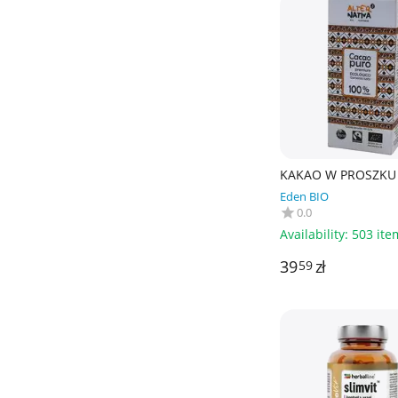
KAKAO W PROSZKU 
TRADE BEZGLUTEN
Eden BIO
150 g - ALTERNATIV
0.0
Availability:
503 ite
39
zł
59