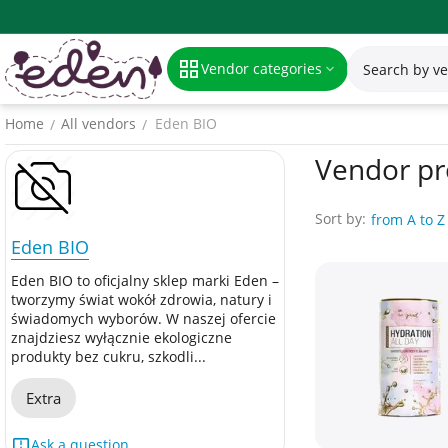
Vendor categories
Home
All vendors
Eden BIO
/
/
Vendor pr
Sort by:
from A to Z
Eden BIO
Eden BIO to oficjalny sklep marki Eden –
tworzymy świat wokół zdrowia, natury i
świadomych wyborów. W naszej ofercie
znajdziesz wyłącznie ekologiczne
produkty bez cukru, szkodli...
Extra
Ask a question