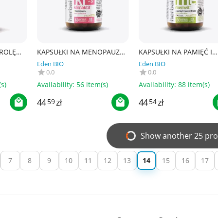
ROLĘ
KAPSUŁKI NA MENOPAUZĘ
KAPSUŁKI NA PAMIĘĆ I
(KLIMAKTIL)
KONCENTRACJĘ (MEMVI
Eden BIO
Eden BIO
zt. -
BEZGLUTENOWE 60 szt. -
BEZGLUTENOWE 60 szt. 
0.0
0.0
LLINE)
PHARMOVIT (HERBALLINE)
PHARMOVIT (HERBALLIN
s)
Availability:
56 item(s)
Availability:
88 item(s)
44
zł
44
zł
59
54
Show another 25 pro
7
8
9
10
11
12
13
14
15
16
17