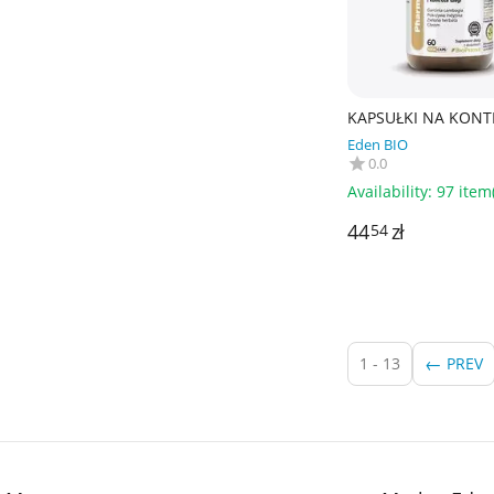
KAPSUŁKI NA KONT
WAGI (SLIMVIT)
Eden BIO
BEZGLUTENOWE 60 s
0.0
PHARMOVIT (HERBA
Availability:
97 item(
44
zł
54
1 - 13
PREV