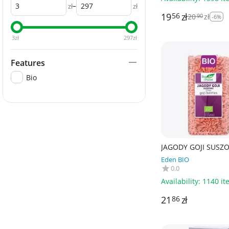
–
zł
zł
19
zł
56
20
zł
90
-6%
3
zł
297
zł
Features
Bio
JAGODY GOJI SUSZ
250 g - BIO PLANET
Eden BIO
0.0
Availability:
1140 it
21
zł
86