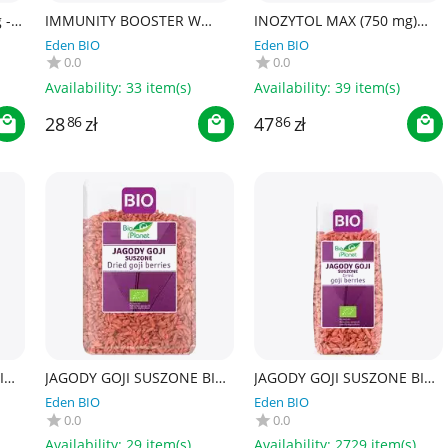
 -
IMMUNITY BOOSTER W
INOZYTOL MAX (750 mg)
PROSZKU 180 g - SO GOOD!
BEZGLUTENOWY 60
Eden BIO
Eden BIO
KAPSUŁEK - PHARMOVIT
0.0
0.0
(CLEAN LABEL)
Availability:
33 item(s)
Availability:
39 item(s)
28
zł
47
zł
86
86
I
JAGODY GOJI SUSZONE BIO
JAGODY GOJI SUSZONE BIO
 g -
1 kg - BIO PLANET
100 g - BIO PLANET
Eden BIO
Eden BIO
0.0
0.0
Availability:
29 item(s)
Availability:
2729 item(s)