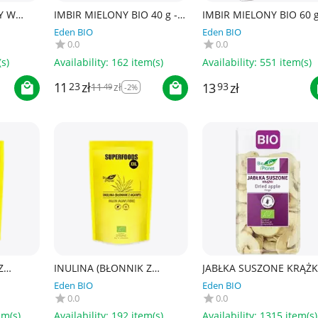
Y W
IMBIR MIELONY BIO 40 g -
IMBIR MIELONY BIO 60 g
O GOOD!
LEBENSBAUM
DARY NATURY
Eden BIO
Eden BIO
0.0
0.0
s)
Availability:
162 item(s)
Availability:
551 item(s)
11
zł
13
zł
23
11
zł
93
49
-2%
Z
INULINA (BŁONNIK Z
JABŁKA SUSZONE KRĄŻK
 BIO
AGAWY) BIO 600 g - BIO
BEZGLUTENOWE BIO 100
Eden BIO
Eden BIO
DS
PLANET SUPERFOODS
BIO PLANET
0.0
0.0
em(s)
Availability:
192 item(s)
Availability:
1315 item(s)