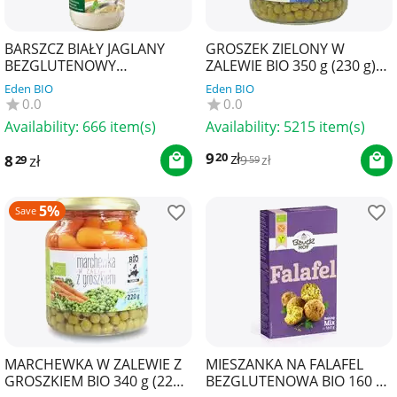
BARSZCZ BIAŁY JAGLANY
GROSZEK ZIELONY W
BEZGLUTENOWY
ZALEWIE BIO 350 g (230 g)
KONCENTRAT BIO 320 ml -
(SŁOIK) - BIO PLANET
Eden BIO
Eden BIO
KOWALEWSKI
0.0
0.0
Availability:
666 item(s)
Availability:
5215 item(s)
9
zł
20
8
zł
29
9
zł
59
5%
Save
MARCHEWKA W ZALEWIE Z
MIESZANKA NA FALAFEL
GROSZKIEM BIO 340 g (220
BEZGLUTENOWA BIO 160 g -