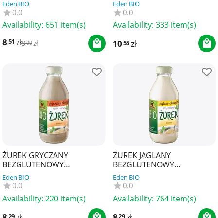
g) (SŁOIK) - BIO PLANET
BAUCK HOF
Eden BIO
Eden BIO
0.0
0.0
Availability:
651 item(s)
Availability:
333 item(s)
8
zł
51
10
zł
55
8
zł
99
ŻUREK GRYCZANY
ŻUREK JAGLANY
BEZGLUTENOWY
BEZGLUTENOWY
KONCENTRAT BIO 320 ml -
KONCENTRAT BIO 320 ml -
Eden BIO
Eden BIO
KOWALEWSKI
KOWALEWSKI
0.0
0.0
Availability:
220 item(s)
Availability:
764 item(s)
8
zł
8
zł
29
29