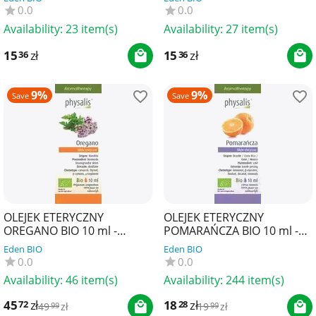
YOUR CANDLE
10 ml - YOUR CANDLE
0.0
0.0
Availability:
23 item(s)
Availability:
27 item(s)
15
zł
15
zł
36
36
9%
9%
Save
Save
OLEJEK ETERYCZNY
OLEJEK ETERYCZNY
OREGANO BIO 10 ml -
POMARAŃCZA BIO 10 ml -
PHYSALIS
PHYSALIS
Eden BIO
Eden BIO
0.0
0.0
Availability:
46 item(s)
Availability:
244 item(s)
45
zł
18
zł
72
28
49
zł
19
zł
99
99