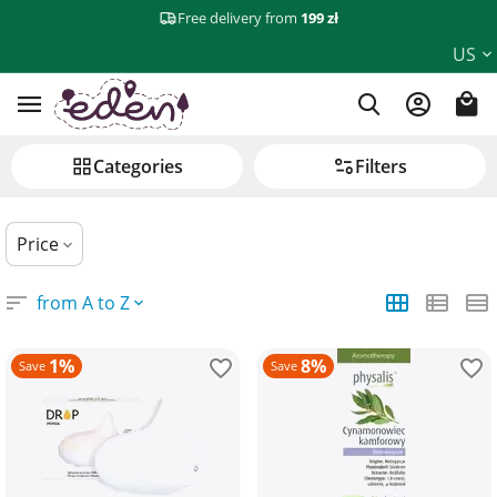
Free delivery from
199 zł
Relaxation and wellbeing
US
Сategories
Filters
Price
from A to Z
1%
8%
Save
Save