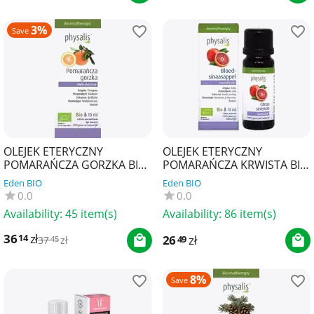
3%
Save
OLEJEK ETERYCZNY
OLEJEK ETERYCZNY
POMARAŃCZA GORZKA BIO
POMARAŃCZA KRWISTA BIO
10 ml - PHYSALIS
10 ml - PHYSALIS
Eden BIO
Eden BIO
0.0
0.0
Availability:
45 item(s)
Availability:
86 item(s)
36
zł
14
26
zł
49
37
zł
45
8%
Save