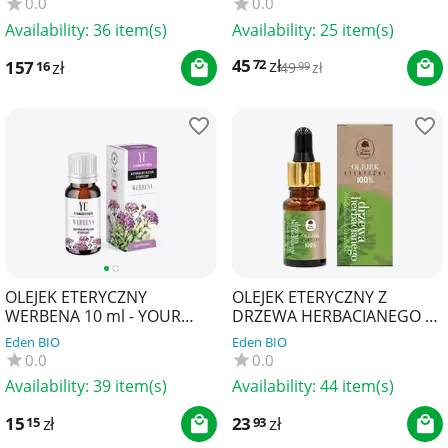
0.0
0.0
Availability:
36 item(s)
Availability:
25 item(s)
45
zł
72
157
zł
16
49
zł
99
OLEJEK ETERYCZNY
OLEJEK ETERYCZNY Z
WERBENA 10 ml - YOUR
DRZEWA HERBACIANEGO 10
CANDLE
ml - DARY NATURY
Eden BIO
Eden BIO
0.0
0.0
Availability:
39 item(s)
Availability:
44 item(s)
15
zł
23
zł
15
93