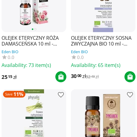
OLEJEK ETERYCZNY RÓŻA
OLEJEK ETERYCZNY SOSNA
DAMASCEŃSKA 10 ml -
ZWYCZAJNA BIO 10 ml -
YOUR CANDLE
PHYSALIS
Eden BIO
Eden BIO
0.0
0.0
Availability:
73 item(s)
Availability:
65 item(s)
30
zł
00
25
zł
15
32
zł
49
11%
Save