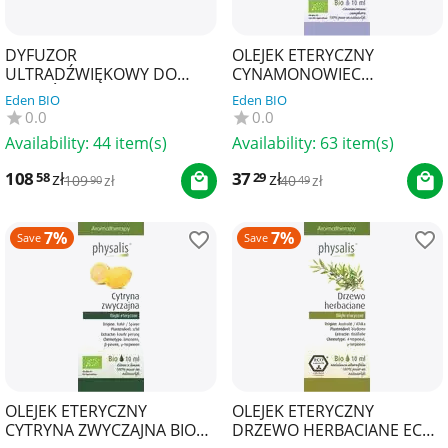
DYFUZOR
OLEJEK ETERYCZNY
ULTRADŹWIĘKOWY DO
CYNAMONOWIEC
OLEJKÓW ETERYCZNYCH
KAMFOROWY BIO 10 ml -
Eden BIO
Eden BIO
PERSIA - PHYSALIS
PHYSALIS
0.0
0.0
Availability:
44 item(s)
Availability:
63 item(s)
108
zł
37
zł
58
29
109
zł
40
zł
90
49
7%
7%
Save
Save
OLEJEK ETERYCZNY
OLEJEK ETERYCZNY
CYTRYNA ZWYCZAJNA BIO
DRZEWO HERBACIANE ECO