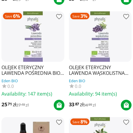
6%
3%
Save
Save
OLEJEK ETERYCZNY
OLEJEK ETERYCZNY
LAWENDA POŚREDNIA BIO
LAWENDA WĄSKOLISTNA
10 ml - PHYSALIS
BIO 10 ml - PHYSALIS
Eden BIO
Eden BIO
0.0
0.0
Availability:
147 item(s)
Availability:
94 item(s)
25
zł
33
zł
71
87
27
zł
34
zł
49
99
8%
Save