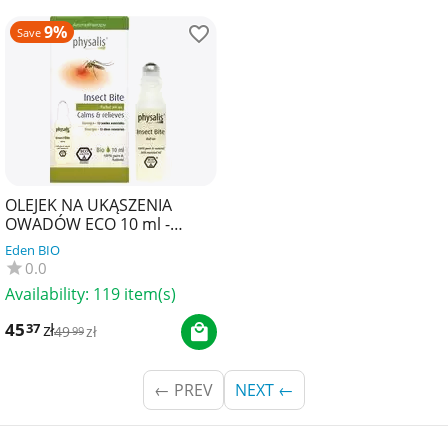
9%
Save
OLEJEK NA UKĄSZENIA
OWADÓW ECO 10 ml -
PHYSALIS (PRODUKT
Eden BIO
SEZONOWY)
0.0
Availability:
119 item(s)
45
zł
37
49
zł
99
PREV
NEXT