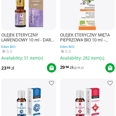
OLEJEK ETERYCZNY
OLEJEK ETERYCZNY MIĘTA
LAWENDOWY 10 ml - DARY
PIEPRZOWA BIO 10 ml -
NATURY
PHYSALIS
Eden BIO
Eden BIO
0.0
0.0
Availability:
51 item(s)
Availability:
282 item(s)
29
zł
94
23
zł
93
32
zł
49