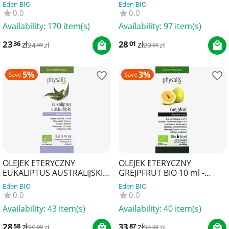
10 ml - PHYSALIS
10 ml - PHYSALIS
Eden BIO
Eden BIO
0.0
0.0
Availability:
170 item(s)
Availability:
97 item(s)
23
zł
28
zł
36
01
24
zł
29
zł
99
99
5%
3%
Save
Save
OLEJEK ETERYCZNY
OLEJEK ETERYCZNY
EUKALIPTUS AUSTRALIJSKI
GREJPFRUT BIO 10 ml -
BIO 10 ml - PHYSALIS
PHYSALIS
Eden BIO
Eden BIO
0.0
0.0
Availability:
43 item(s)
Availability:
40 item(s)
28
zł
33
zł
58
87
29
zł
34
zł
99
99