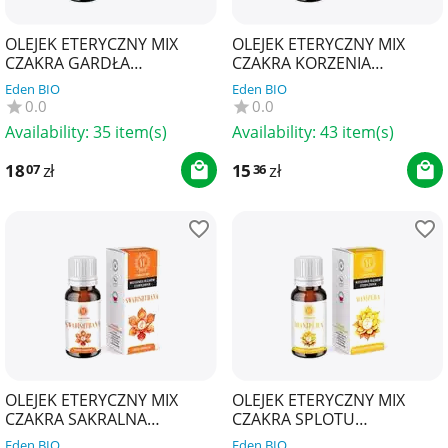
OLEJEK ETERYCZNY MIX
OLEJEK ETERYCZNY MIX
CZAKRA GARDŁA
CZAKRA KORZENIA
VISHUDDHA 10 ml - YOUR
MULADHARA 10 ml - YOUR
Eden BIO
Eden BIO
CANDLE
CANDLE
0.0
0.0
Availability:
35 item(s)
Availability:
43 item(s)
18
zł
15
zł
07
36
OLEJEK ETERYCZNY MIX
OLEJEK ETERYCZNY MIX
CZAKRA SAKRALNA
CZAKRA SPLOTU
SWADHISTHANA 10 ml -
SŁONECZNEGO MANIPURA
Eden BIO
Eden BIO