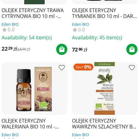
OLEJEK ETERYCZNY TRAWA
OLEJEK ETERYCZNY
CYTRYNOWA BIO 10 ml -
TYMIANEK BIO 10 ml - DARY
PHYSALIS
NATURY
Eden BIO
Eden BIO
0.0
0.0
Availability:
54 item(s)
Availability:
45 item(s)
22
zł
29
72
zł
86
24
zł
99
9%
Save
OLEJEK ETERYCZNY
OLEJEK ETERYCZNY
WALERIANA BIO 10 ml -
WAWRZYN SZLACHETNY BIO
DARY NATURY
10 ml - PHYSALIS
Eden BIO
Eden BIO