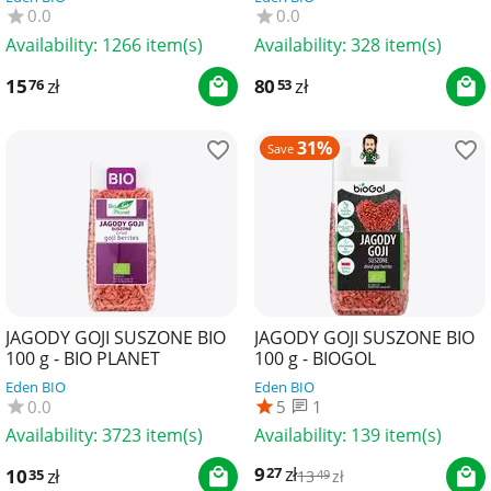
0.0
0.0
Availability:
1266 item(s)
Availability:
328 item(s)
15
zł
80
zł
76
53
31%
Save
JAGODY GOJI SUSZONE BIO
JAGODY GOJI SUSZONE BIO
100 g - BIO PLANET
100 g - BIOGOL
Eden BIO
Eden BIO
0.0
5
1
Availability:
3723 item(s)
Availability:
139 item(s)
9
zł
27
10
zł
35
13
zł
49