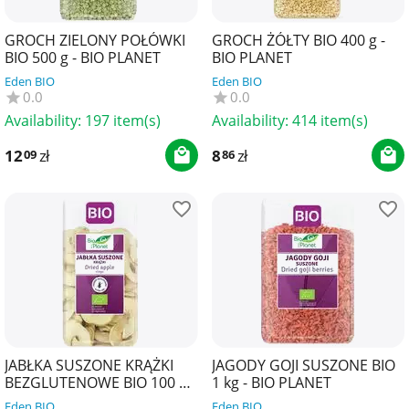
GROCH ZIELONY POŁÓWKI
GROCH ŻÓŁTY BIO 400 g -
BIO 500 g - BIO PLANET
BIO PLANET
Eden BIO
Eden BIO
0.0
0.0
Availability:
197 item(s)
Availability:
414 item(s)
12
zł
8
zł
09
86
JABŁKA SUSZONE KRĄŻKI
JAGODY GOJI SUSZONE BIO
BEZGLUTENOWE BIO 100 g -
1 kg - BIO PLANET
BIO PLANET
Eden BIO
Eden BIO