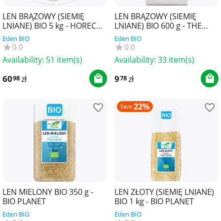
LEN BRĄZOWY (SIEMIĘ
LEN BRĄZOWY (SIEMIĘ
LNIANE) BIO 5 kg - HORECA
LNIANE) BIO 600 g - THE
(BIO PLANET)
PLANET
Eden BIO
Eden BIO
0.0
0.0
Availability:
51 item(s)
Availability:
33 item(s)
60
zł
9
zł
98
78
22%
Save
LEN MIELONY BIO 350 g -
LEN ZŁOTY (SIEMIĘ LNIANE)
BIO PLANET
BIO 1 kg - BIO PLANET
Eden BIO
Eden BIO