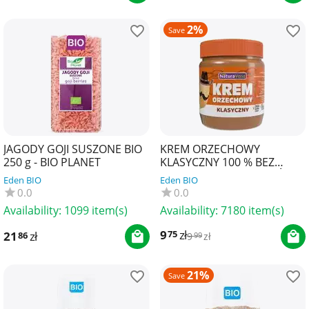
2%
Save
JAGODY GOJI SUSZONE BIO
KREM ORZECHOWY
250 g - BIO PLANET
KLASYCZNY 100 % BEZ
DODATKU SOLI I CUKRÓW
Eden BIO
Eden BIO
340 g - NATURAVENA
0.0
0.0
Availability:
1099 item(s)
Availability:
7180 item(s)
9
zł
75
21
zł
86
9
zł
99
21%
Save