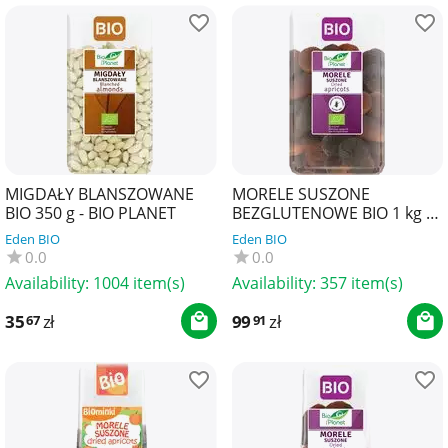
MIGDAŁY BLANSZOWANE
MORELE SUSZONE
BIO 350 g - BIO PLANET
BEZGLUTENOWE BIO 1 kg -
BIO PLANET
Eden BIO
Eden BIO
0.0
0.0
Availability:
1004 item(s)
Availability:
357 item(s)
35
zł
99
zł
67
91