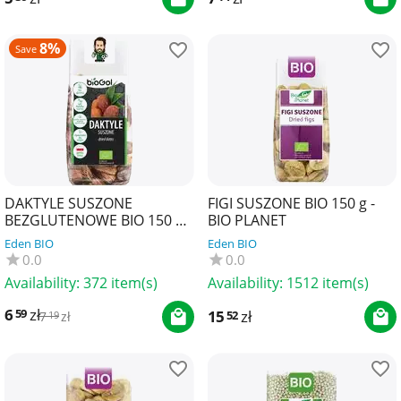
8%
Save
DAKTYLE SUSZONE
FIGI SUSZONE BIO 150 g -
BEZGLUTENOWE BIO 150 g -
BIO PLANET
BIOGOL
Eden BIO
Eden BIO
0.0
0.0
Availability:
372 item(s)
Availability:
1512 item(s)
6
zł
59
15
zł
52
7
zł
19