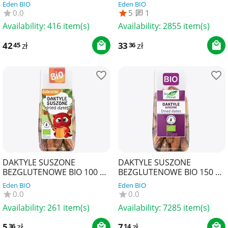
BIO PLANET
Eden BIO
Eden BIO
0.0
5
1
Availability:
416 item(s)
Availability:
2855 item(s)
42
zł
33
zł
45
36
DAKTYLE SUSZONE
DAKTYLE SUSZONE
BEZGLUTENOWE BIO 100 g -
BEZGLUTENOWE BIO 150 g -
BIOMINKI
BIO PLANET
Eden BIO
Eden BIO
0.0
0.0
Availability:
261 item(s)
Availability:
7285 item(s)
5
zł
7
zł
36
14