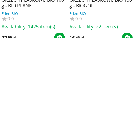
g - BIO PLANET
g - BIOGOL
Eden BIO
Eden BIO
0.0
0.0
Availability:
1425 item(s)
Availability:
22 item(s)
17
zł
16
zł
66
46
ORZECHY LASKOWE BIO 350
ORZECHY LASKOWE
g - BIO PLANET
BLANSZOWANE PRAŻONE
BIO 100 g - BIOMINKI
Eden BIO
Eden BIO
0.0
0.0
Availability:
987 item(s)
Availability:
152 item(s)