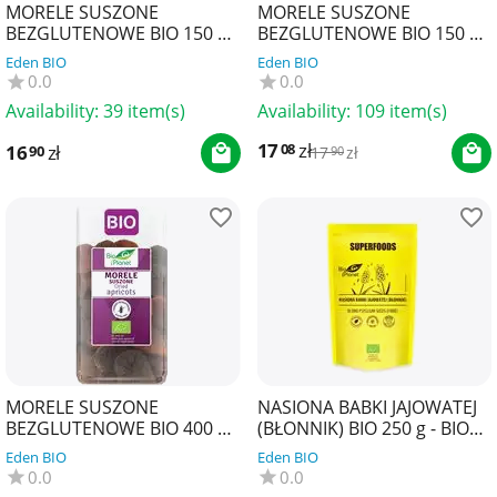
MORELE SUSZONE
MORELE SUSZONE
BEZGLUTENOWE BIO 150 g -
BEZGLUTENOWE BIO 150 g -
BIOGOL
NATURAVENA
Eden BIO
Eden BIO
0.0
0.0
Availability:
39 item(s)
Availability:
109 item(s)
17
zł
08
16
zł
90
17
zł
90
MORELE SUSZONE
NASIONA BABKI JAJOWATEJ
BEZGLUTENOWE BIO 400 g -
(BŁONNIK) BIO 250 g - BIO
BIO PLANET
PLANET SUPERFOODS
Eden BIO
Eden BIO
0.0
0.0