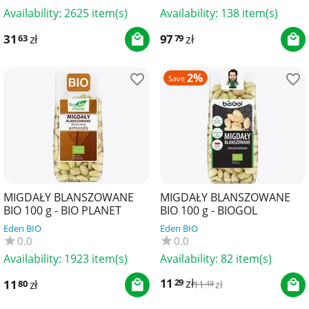
Availability:
2625 item(s)
Availability:
138 item(s)
31
zł
97
zł
63
79
2%
Save
MIGDAŁY BLANSZOWANE
MIGDAŁY BLANSZOWANE
BIO 100 g - BIO PLANET
BIO 100 g - BIOGOL
Eden BIO
Eden BIO
0.0
0.0
Availability:
1923 item(s)
Availability:
82 item(s)
11
zł
29
11
zł
80
11
zł
49