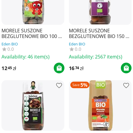
MORELE SUSZONE
MORELE SUSZONE
BEZGLUTENOWE BIO 100 g -
BEZGLUTENOWE BIO 150 g -
BIOMINKI
BIO PLANET
Eden BIO
Eden BIO
0.0
0.0
Availability:
46 item(s)
Availability:
2567 item(s)
12
zł
16
zł
45
74
5%
Save