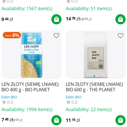
0.0
0.0
Availability:
1567 item(s)
Availability:
51 item(s)
14
zł
78
9
zł
44
18
zł
99
8%
Save
LEN ZŁOTY (SIEMIĘ LNIANE)
LEN ZŁOTY (SIEMIĘ LNIANE)
BIO 400 g - BIO PLANET
BIO 600 g - THE PLANET
Eden BIO
Eden BIO
0.0
0.0
Availability:
1994 item(s)
Availability:
22 item(s)
7
zł
48
11
zł
15
8
zł
09