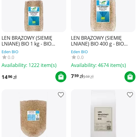
LEN BRĄZOWY (SIEMIĘ
LEN BRĄZOWY (SIEMIĘ
LNIANE) BIO 1 kg - BIO
LNIANE) BIO 400 g - BIO
PLANET
PLANET
Eden BIO
Eden BIO
0.0
0.0
Availability:
1222 item(s)
Availability:
4674 item(s)
7
zł
59
14
zł
96
9
zł
59