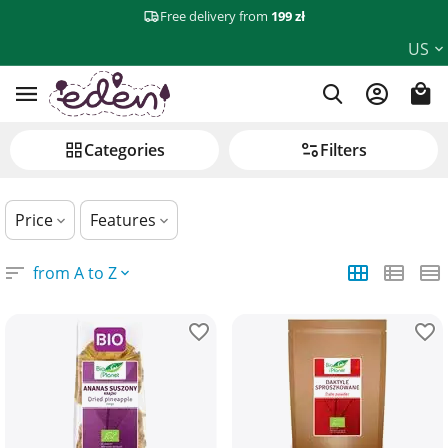
Free delivery from
199 zł
Dried fruits, nuts & seeds
US
Сategories
Filters
Price
Features
from A to Z