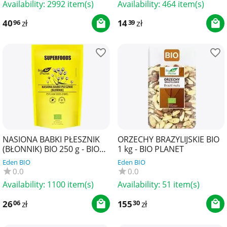
Availability:
2992 item(s)
Availability:
464 item(s)
40
zł
14
zł
96
39
NASIONA BABKI PŁESZNIK
ORZECHY BRAZYLIJSKIE BIO
(BŁONNIK) BIO 250 g - BIO
1 kg - BIO PLANET
PLANET SUPERFOODS
Eden BIO
Eden BIO
0.0
0.0
Availability:
1100 item(s)
Availability:
51 item(s)
26
zł
155
zł
06
30