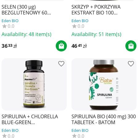
SELEN (300 µg)
SKRZYP + POKRZYWA
BEZGLUTENOWY 60
EKSTRAKT BIO 100
KAPSUŁEK - PHARMOVIT
TABLETEK - BE ORGANIC
Eden BIO
Eden BIO
(CLEAN LABEL)
0.0
0.0
Availability:
48 item(s)
Availability:
51 item(s)
36
zł
46
zł
33
41
SPIRULINA + CHLORELLA
SPIRULINA BIO (400 mg) 300
BLUE-GREEN
TABLETEK - BATOM
BEZGLUTENOWA 180
Eden BIO
Eden BIO
TABLETEK - PHARMOVIT
0.0
0.0