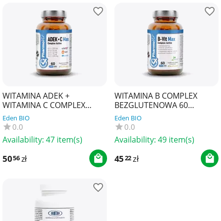
WITAMINA ADEK +
WITAMINA B COMPLEX
WITAMINA C COMPLEX
BEZGLUTENOWA 60
BEZGLUTENOWE 60
KAPSUŁEK - PHARMOVIT
Eden BIO
Eden BIO
KAPSUŁEK - PHARMOVIT
(CLEAN LABEL)
0.0
0.0
(CLEAN LABEL)
Availability:
47 item(s)
Availability:
49 item(s)
50
zł
45
zł
56
22