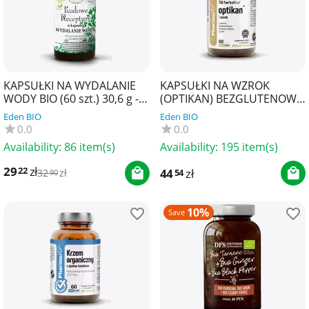
KAPSUŁKI NA WYDALANIE
KAPSUŁKI NA WZROK
WODY BIO (60 szt.) 30,6 g -
(OPTIKAN) BEZGLUTENOWE
MIR-LEK (LUDOWE
60 szt. - PHARMOVIT
Eden BIO
Eden BIO
RECEPTURY)
(HERBALLINE)
0.0
0.0
Availability:
86 item(s)
Availability:
195 item(s)
29
zł
22
44
zł
54
32
zł
90
10%
Save