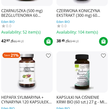
CZARNUSZKA (500 mg)
CZERWONA KONICZYNA
BEZGLUTENOWA 60
EKSTRAKT (300 mg) 60
KAPSUŁEK - PHARMOVIT
KAPSUŁEK - SOUL FARM
Eden BIO
Eden BIO
(CLEAN LABEL)
0.0
0.0
Availability:
52 item(s)
Availability:
104 item(s)
42
zł
38
zł
97
45
46
zł
49
zł
90
90
21%
Save
HEPAFIX SYLIMARYNA +
KAPSUŁKI NA CIŚNIENIE
CYNARYNA 120 KAPSUŁEK -
KRWI BIO (60 szt.) 27 g - MIR-
SOUL FARM
LEK (LUDOWE RECEPTURY)
Eden BIO
Eden BIO