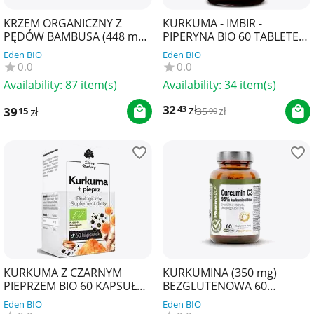
KRZEM ORGANICZNY Z
KURKUMA - IMBIR -
PĘDÓW BAMBUSA (448 mg)
PIPERYNA BIO 60 TABLETEK
BEZGLUTENOWY 60
- DIET-FOOD
Eden BIO
Eden BIO
KAPSUŁEK - PHARMOVIT
0.0
0.0
(CLEAN L...
Availability:
87 item(s)
Availability:
34 item(s)
32
zł
43
39
zł
15
35
zł
90
KURKUMA Z CZARNYM
KURKUMINA (350 mg)
PIEPRZEM BIO 60 KAPSUŁEK
BEZGLUTENOWA 60
- DARY NATURY
KAPSUŁEK - PHARMOVIT
Eden BIO
Eden BIO
(CLEAN LABEL)