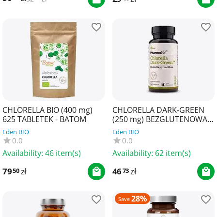
CHLORELLA BIO (400 mg)
CHLORELLA DARK-GREEN
625 TABLETEK - BATOM
(250 mg) BEZGLUTENOWA
360 TABLETEK - PHARMOVIT
Eden BIO
Eden BIO
(CLASSIC)
0.0
0.0
Availability:
46 item(s)
Availability:
62 item(s)
79
zł
46
zł
50
73
28%
Save