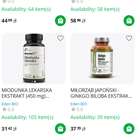
0.0
0.0
Availability:
64 item(s)
Availability:
58 item(s)
44
zł
58
zł
09
96
MIODUNKA LEKARSKA
MIŁORZĄB JAPOŃSKI -
EKSTRAKT (450 mg)
GINKGO BILOBA EKSTRAKT
BEZGLUTENOWY 90
(100 mg) BEZGLUTENOWY
Eden BIO
Eden BIO
KAPSUŁEK - PHARMOVIT
60 KAPSUŁEK - PHARMOVI...
0.0
0.0
(CLASSIC)
Availability:
103 item(s)
Availability:
39 item(s)
31
zł
37
zł
42
70