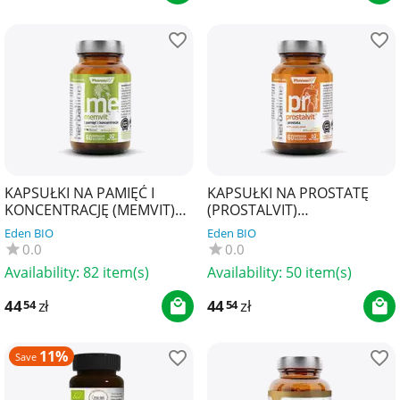
KAPSUŁKI NA PAMIĘĆ I
KAPSUŁKI NA PROSTATĘ
KONCENTRACJĘ (MEMVIT)
(PROSTALVIT)
BEZGLUTENOWE 60 szt. -
BEZGLUTENOWE 60 szt. -
Eden BIO
Eden BIO
PHARMOVIT (HERBALLINE)
PHARMOVIT (HERBALLINE)
0.0
0.0
Availability:
82 item(s)
Availability:
50 item(s)
44
zł
44
zł
54
54
11%
Save