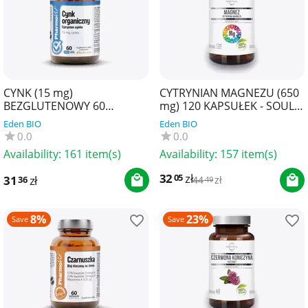
CYNK (15 mg)
CYTRYNIAN MAGNEZU (650
BEZGLUTENOWY 60
mg) 120 KAPSUŁEK - SOUL
KAPSUŁEK - PHARMOVIT
FARM
Eden BIO
Eden BIO
(CLEAN LABEL)
0.0
0.0
Availability:
161 item(s)
Availability:
157 item(s)
32
zł
05
31
zł
36
44
zł
49
8%
23%
Save
Save