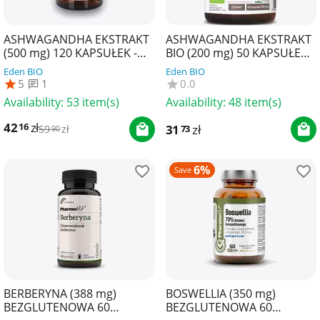
ASHWAGANDHA EKSTRAKT
ASHWAGANDHA EKSTRAKT
(500 mg) 120 KAPSUŁEK -
BIO (200 mg) 50 KAPSUŁEK -
SOUL FARM
BE ORGANIC
Eden BIO
Eden BIO
5
1
0.0
Availability:
53 item(s)
Availability:
48 item(s)
42
zł
16
31
zł
73
59
zł
90
6%
Save
BERBERYNA (388 mg)
BOSWELLIA (350 mg)
BEZGLUTENOWA 60
BEZGLUTENOWA 60