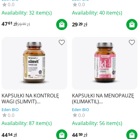
0.0
0.0
Availability:
32 item(s)
Availability:
40 item(s)
47
zł
61
29
zł
29
59
zł
90
KAPSUŁKI NA KONTROLĘ
KAPSUŁKI NA MENOPAUZĘ
WAGI (SLIMVIT)
(KLIMAKTIL)
BEZGLUTENOWE 60 szt. -
BEZGLUTENOWE 60 szt. -
Eden BIO
Eden BIO
PHARMOVIT (HERBALLINE)
PHARMOVIT (HERBALLINE)
0.0
0.0
Availability:
87 item(s)
Availability:
56 item(s)
44
zł
44
zł
54
59