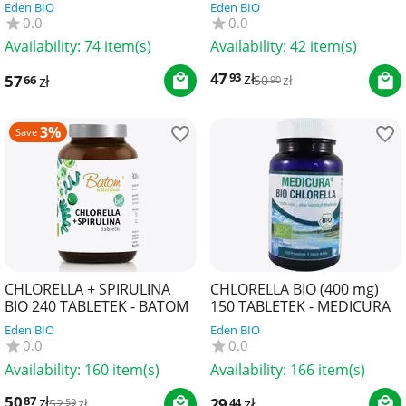
KAPSUŁEK - PHARMOVIT
KAPSUŁEK - PHARMOVIT
Eden BIO
Eden BIO
(CLASSIC)
(CLEAN LABEL)
0.0
0.0
Availability:
74 item(s)
Availability:
42 item(s)
47
zł
93
57
zł
66
50
zł
90
3%
Save
CHLORELLA + SPIRULINA
CHLORELLA BIO (400 mg)
BIO 240 TABLETEK - BATOM
150 TABLETEK - MEDICURA
Eden BIO
Eden BIO
0.0
0.0
Availability:
160 item(s)
Availability:
166 item(s)
50
zł
87
29
zł
44
52
zł
59