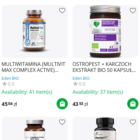
MULTIWITAMINA (MULTIVIT
OSTROPEST + KARCZOCH
MAX COMPLEX ACTIVE)
EKSTRAKT BIO 50 KAPSUŁEK
BEZGLUTENOWE 60
- BE ORGANIC
Eden BIO
Eden BIO
KAPSUŁEK - PHARMOVIT
0.0
0.0
(CLEAN...
Availability:
41 item(s)
Availability:
37 item(s)
45
zł
43
zł
04
53