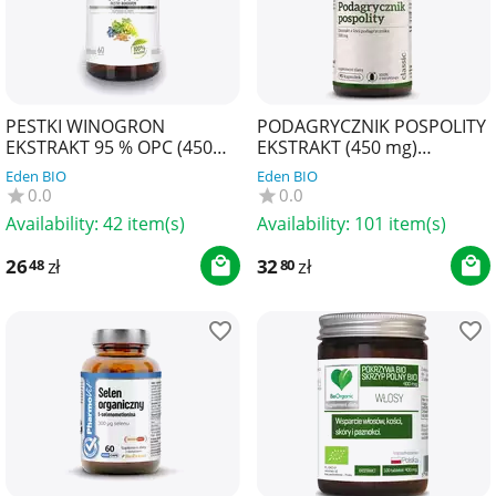
PESTKI WINOGRON
PODAGRYCZNIK POSPOLITY
EKSTRAKT 95 % OPC (450
EKSTRAKT (450 mg)
mg) 60 KAPSUŁEK - SOUL
BEZGLUTENOWY 90
Eden BIO
Eden BIO
FARM
KAPSUŁEK - PHARMOVIT
0.0
0.0
(CLASSIC)
Availability:
42 item(s)
Availability:
101 item(s)
26
zł
32
zł
48
80