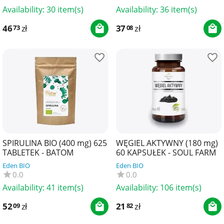
(CLASSIC)
Availability:
30 item(s)
Availability:
36 item(s)
46
zł
37
zł
73
08
SPIRULINA BIO (400 mg) 625
WĘGIEL AKTYWNY (180 mg)
TABLETEK - BATOM
60 KAPSUŁEK - SOUL FARM
Eden BIO
Eden BIO
0.0
0.0
Availability:
41 item(s)
Availability:
106 item(s)
52
zł
21
zł
09
82