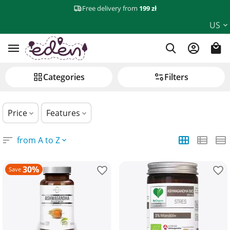
Free delivery from
199 zł
Supplements in capsules
US
Сategories
Filters
Price
Features
from A to Z
30%
Save