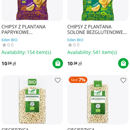
CHIPSY Z PLANTANA
CHIPSY Z PLANTANA
PAPRYKOWE
SOLONE BEZGLUTENOWE
BEZGLUTENOWE BIO 80 g -
BIO 80 g - EL ORIGEN
Eden BIO
Eden BIO
EL ORIGEN
0.0
0.0
Availability:
154 item(s)
Availability:
541 item(s)
10
zł
10
zł
24
24
7%
Save
CIECIERZYCA
CIECIERZYCA