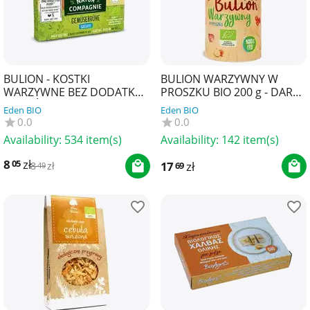
BULION - KOSTKI
BULION WARZYWNY W
WARZYWNE BEZ DODATKU
PROSZKU BIO 200 g - DARY
CUKRÓW O NISKIEJ
NATURY
Eden BIO
Eden BIO
ZAWARTOŚCI SOLI BIO (8 x
0.0
0.0
8,5 g) 6...
Availability:
534 item(s)
Availability:
142 item(s)
8
zł
05
17
zł
69
8
zł
49