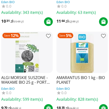
MUINOS
PORTO MUINOS
Eden BIO
Eden BIO
0.0
0.0
Availability:
343 item(s)
Availability:
63 item(s)
10
zł
11
zł
31
64
11
zł
12
zł
69
99
12%
5%
Save
Save
ALGI MORSKIE SUSZONE -
AMARANTUS BIO 1 kg - BIO
WAKAME BIO 25 g - PORTO
PLANET
MUINOS
Eden BIO
Eden BIO
0.0
0.0
Availability:
599 item(s)
Availability:
828 item(s)
9
zł
18
zł
70
35
10
zł
19
zł
99
39