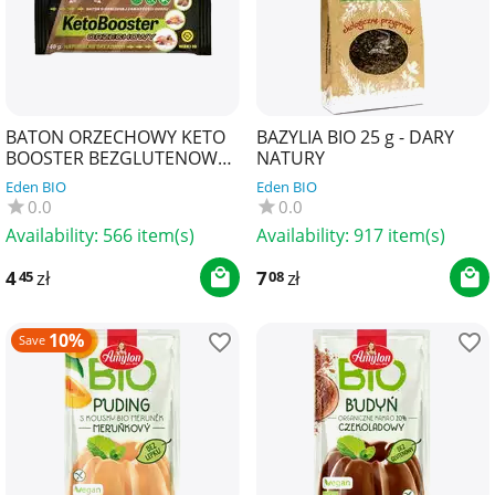
BATON ORZECHOWY KETO
BAZYLIA BIO 25 g - DARY
BOOSTER BEZGLUTENOWY
NATURY
40 g - ZMIANY ZMIANY
Eden BIO
Eden BIO
0.0
0.0
Availability:
566 item(s)
Availability:
917 item(s)
4
zł
7
zł
45
08
10%
Save