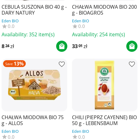
CEBULA SUSZONA BIO 40 g -
CHAŁWA MIODOWA BIO 200
DARY NATURY
g - BIOAGROS
Eden BIO
Eden BIO
0.0
0.0
Availability:
352 item(s)
Availability:
254 item(s)
8
zł
33
zł
24
01
13%
Save
CHAŁWA MIODOWA BIO 75
CHILI (PIEPRZ CAYENNE) BIO
g - ALLOS
50 g - LEBENSBAUM
Eden BIO
Eden BIO
0.0
0.0