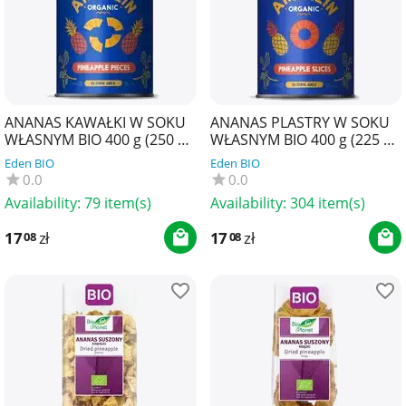
ANANAS KAWAŁKI W SOKU
ANANAS PLASTRY W SOKU
WŁASNYM BIO 400 g (250 g)
WŁASNYM BIO 400 g (225 g)
- AMAIZIN
- AMAIZIN
Eden BIO
Eden BIO
0.0
0.0
Availability:
79 item(s)
Availability:
304 item(s)
17
zł
17
zł
08
08