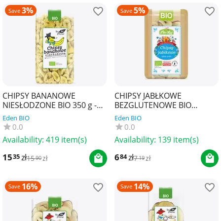
3%
5%
Save
Save
CHIPSY BANANOWE
CHIPSY JABŁKOWE
NIESŁODZONE BIO 350 g -
BEZGLUTENOWE BIO
BIO PLANET
(POLSKA) 50 g - BIO RAJ
Eden BIO
Eden BIO
0.0
0.0
Availability:
419 item(s)
Availability:
139 item(s)
15
zł
6
zł
35
84
15
zł
7
zł
90
19
16%
14%
Save
Save