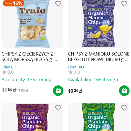
16%
Save
CHIPSY Z CIECIERZYCY Z
CHIPSY Z MANIOKU SOLONE
SOLĄ MORSKĄ BIO 75 g -
BEZGLUTENOWE BIO 60 g -
TRAFO
EL ORIGEN
Eden BIO
Eden BIO
0.0
0.0
Availability:
135 item(s)
Availability:
169 item(s)
11
zł
64
10
zł
24
13
zł
90