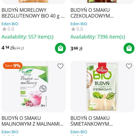
BUDYŃ MORELOWY
BUDYŃ O SMAKU
BEZGLUTENOWY BIO 40 g -
CZEKOLADOWYM
AMYLON
BEZGLUTENOWY BIO 40 g -
Eden BIO
Eden BIO
AMYLON
0.0
0.0
Availability:
557 item(s)
Availability:
7396 item(s)
4
zł
14
3
zł
66
4
zł
59
9%
Save
BUDYŃ O SMAKU
BUDYŃ O SMAKU
MALINOWYM Z MALINAMI
ŚMIETANKOWYM
BIO 38 g - BIO PLANET
BEZGLUTENOWY BIO 40 g -
Eden BIO
Eden BIO
AMYLON