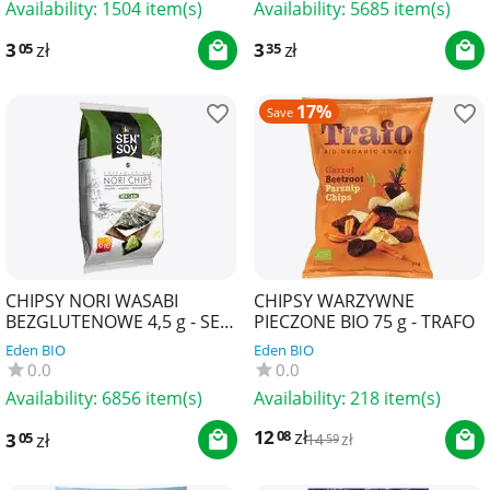
Availability:
1504 item(s)
Availability:
5685 item(s)
3
zł
3
zł
05
35
17%
Save
CHIPSY NORI WASABI
CHIPSY WARZYWNE
BEZGLUTENOWE 4,5 g - SEN
PIECZONE BIO 75 g - TRAFO
SOY
Eden BIO
Eden BIO
0.0
0.0
Availability:
6856 item(s)
Availability:
218 item(s)
12
zł
08
3
zł
05
14
zł
59