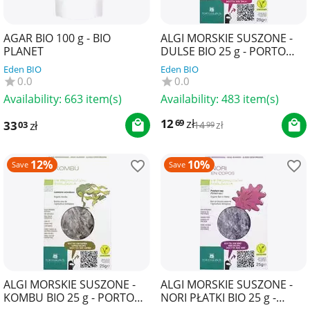
AGAR BIO 100 g - BIO
ALGI MORSKIE SUSZONE -
PLANET
DULSE BIO 25 g - PORTO
MUINOS
Eden BIO
Eden BIO
0.0
0.0
Availability:
663 item(s)
Availability:
483 item(s)
12
zł
69
33
zł
03
14
zł
99
12%
10%
Save
Save
ALGI MORSKIE SUSZONE -
ALGI MORSKIE SUSZONE -
KOMBU BIO 25 g - PORTO
NORI PŁATKI BIO 25 g -