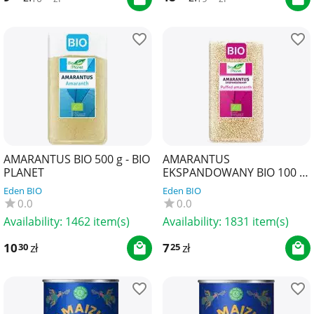
AMARANTUS BIO 500 g - BIO
AMARANTUS
PLANET
EKSPANDOWANY BIO 100 g
- BIO PLANET
Eden BIO
Eden BIO
0.0
0.0
Availability:
1462 item(s)
Availability:
1831 item(s)
10
zł
7
zł
30
25