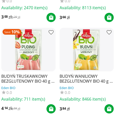
0.0
0.0
Availability:
2470 item(s)
Availability:
8113 item(s)
3
zł
00
3
zł
66
3
zł
29
10%
Save
BUDYŃ TRUSKAWKOWY
BUDYŃ WANILIOWY
BEZGLUTENOWY BIO 40 g -
BEZGLUTENOWY BIO 40 g -
AMYLON
AMYLON
Eden BIO
Eden BIO
0.0
0.0
Availability:
711 item(s)
Availability:
8466 item(s)
4
zł
14
3
zł
84
4
zł
59