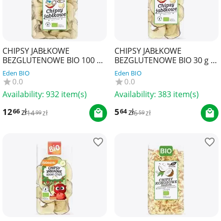
CHIPSY JABŁKOWE
CHIPSY JABŁKOWE
BEZGLUTENOWE BIO 100 g -
BEZGLUTENOWE BIO 30 g -
BIO PLANET
BIO PLANET
Eden BIO
Eden BIO
0.0
0.0
Availability:
932 item(s)
Availability:
383 item(s)
12
zł
5
zł
66
64
14
zł
6
zł
99
59