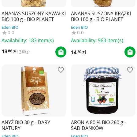
ANANAS SUSZONY KAWAŁKI
ANANAS SUSZONY KRĄŻKI
BIO 100 g - BIO PLANET
BIO 100 g - BIO PLANET
Eden BIO
Eden BIO
0.0
0.0
Availability:
183 item(s)
Availability:
963 item(s)
13
zł
86
14
zł
39
13
zł
89
ANYŻ BIO 30 g - DARY
ARONIA 80 % BIO 260 g -
NATURY
SAD DANKÓW
Eden BIO
Eden BIO