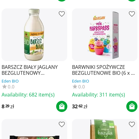
BARSZCZ BIAŁY JAGLANY
BARWNIKI SPOŻYWCZE
BEZGLUTENOWY
BEZGLUTENOWE BIO (6 x 8
KONCENTRAT BIO 320 ml -
g) 48 g - BIOVEGAN
Eden BIO
Eden BIO
KOWALEWSKI
0.0
0.0
Availability:
682 item(s)
Availability:
311 item(s)
8
zł
32
zł
29
62