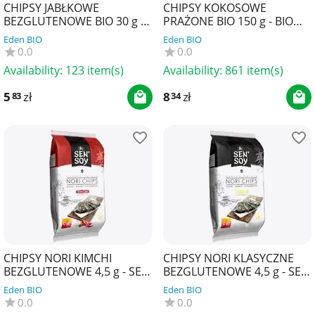
CHIPSY JABŁKOWE
CHIPSY KOKOSOWE
BEZGLUTENOWE BIO 30 g -
PRAŻONE BIO 150 g - BIO
BIOMINKI
PLANET
Eden BIO
Eden BIO
0.0
0.0
Availability:
123 item(s)
Availability:
861 item(s)
5
zł
8
zł
83
34
CHIPSY NORI KIMCHI
CHIPSY NORI KLASYCZNE
BEZGLUTENOWE 4,5 g - SEN
BEZGLUTENOWE 4,5 g - SEN
SOY
SOY
Eden BIO
Eden BIO
0.0
0.0