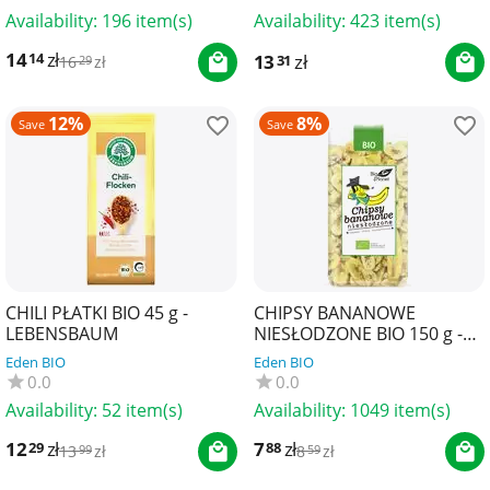
Availability:
196 item(s)
Availability:
423 item(s)
14
zł
14
13
zł
31
16
zł
29
12%
8%
Save
Save
CHILI PŁATKI BIO 45 g -
CHIPSY BANANOWE
LEBENSBAUM
NIESŁODZONE BIO 150 g -
BIO PLANET
Eden BIO
Eden BIO
0.0
0.0
Availability:
52 item(s)
Availability:
1049 item(s)
12
zł
7
zł
29
88
13
zł
8
zł
99
59