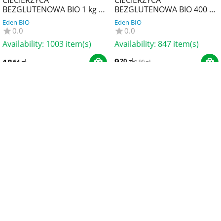
BEZGLUTENOWA BIO 1 kg -
BEZGLUTENOWA BIO 400 g -
BIO PLANET
BIO PLANET
Eden BIO
Eden BIO
0.0
0.0
Availability:
1003 item(s)
Availability:
847 item(s)
9
zł
20
18
zł
64
9
zł
90
13%
Save
CIECIERZYCA
CIECIERZYCA
BEZGLUTENOWA BIO 500 g -
BEZGLUTENOWA BIO 800 g -
BIO PLANET
THE PLANET
Eden BIO
Eden BIO
0.0
0.0
Availability:
902 item(s)
Availability:
31 item(s)