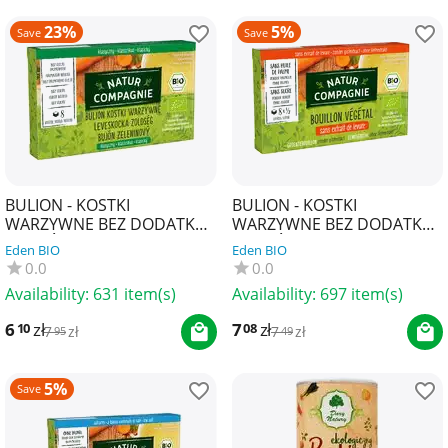
23%
5%
Save
Save
BULION - KOSTKI
BULION - KOSTKI
WARZYWNE BEZ DODATKU
WARZYWNE BEZ DODATKU
CUKRÓW BIO (8 x 10,5 g) 84
CUKRÓW I DROŻDŻY BIO (8
Eden BIO
Eden BIO
g - NATUR COMPAGNIE
x 10,5 g) 84 g - NATUR
0.0
0.0
COM...
Availability:
631 item(s)
Availability:
697 item(s)
6
zł
7
zł
10
08
7
zł
7
zł
95
49
5%
Save