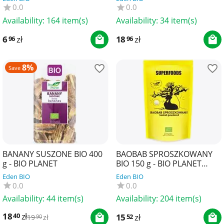
0.0
0.0
Availability:
164 item(s)
Availability:
34 item(s)
6
zł
18
zł
96
96
8%
Save
BANANY SUSZONE BIO 400
BAOBAB SPROSZKOWANY
g - BIO PLANET
BIO 150 g - BIO PLANET
SUPERFOODS
Eden BIO
Eden BIO
0.0
0.0
Availability:
44 item(s)
Availability:
204 item(s)
18
zł
40
15
zł
52
19
zł
90