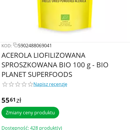
5902488069041
KOD:
ACEROLA LIOFILIZOWANA
SPROSZKOWANA BIO 100 g - BIO
PLANET SUPERFOODS
Napisz recenzję
55
zł
61
Zmiany ceny produktu
Dostępność:
428 produkt(y)