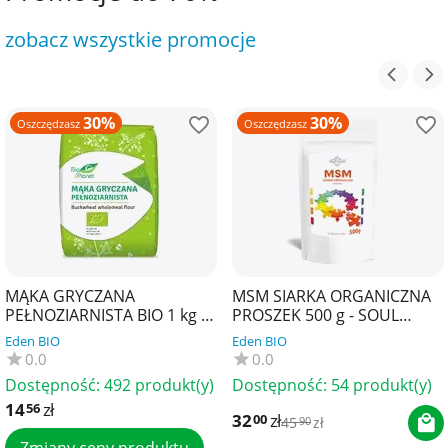
zobacz wszystkie promocje
30%
30%
Oszczędzasz
Oszczędzasz
MĄKA GRYCZANA
MSM SIARKA ORGANICZNA
PEŁNOZIARNISTA BIO 1 kg -
PROSZEK 500 g - SOUL
BIO PLANET
FARM
Eden BIO
Eden BIO
0.0
0.0
Dostępność:
492 produkt(y)
Dostępność:
54 produkt(y)
14
zł
56
32
zł
00
45
zł
90
Zmiany ceny produktu