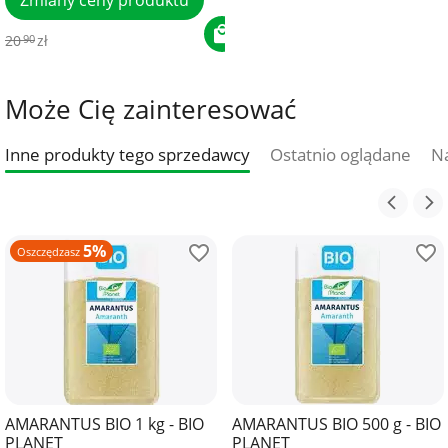
20
zł
90
Może Cię zainteresować
Inne produkty tego sprzedawcy
Ostatnio oglądane
Na
5%
Oszczędzasz
AMARANTUS BIO 1 kg - BIO
AMARANTUS BIO 500 g - BIO
PLANET
PLANET