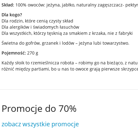
Skład:
100% owoców: jeżyna, jabłko, naturalny zagęszczacz- pektyn
Dla kogo?
Dla rodzin, które cenią czysty skład
Dla alergików i świadomych łasuchów
Dla wszystkich, którzy tęsknią za smakiem z krzaka, nie z fabryki
Świetna do gofrów, grzanek i lodów – jeżyna lubi towarzystwo.
Pojemność:
270 g
Każdy słoik to rzemieślnicza robota – robimy go na bieżąco, z nat
różnić między partiami, bo u nas to owoce grają pierwsze skrzypce
Promocje do 70%
zobacz wszystkie promocje