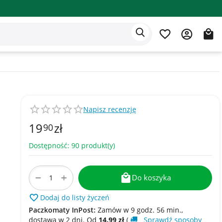
Aplikacja Eden
Polski
Napisz recenzję
19
zł
90
Dostępność:
90 produkt(y)
+
−
Do koszyka
Dodaj do listy życzeń
Paczkomaty InPost:
Zamów w 9 godz. 56 min.,
dostawa w​​ 2 dni. Od
14.99
zł
(
Sprawdź sposoby