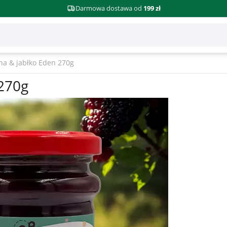
Darmowa dostawa od
199 zł
a & jabłko Eden 270g
270g