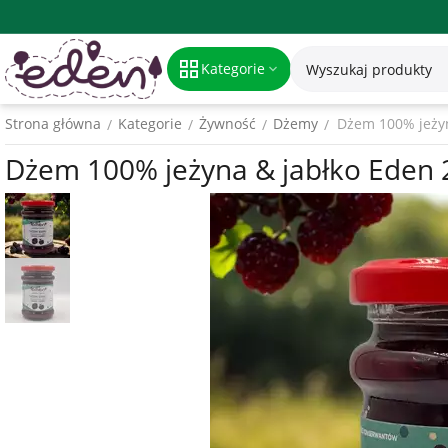
Kategorie
Strona główna
Kategorie
Żywność
Dżemy
Dżem 100% jeżyn
/
/
/
/
Dżem 100% jeżyna & jabłko Eden 