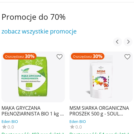
Promocje do 70%
zobacz wszystkie promocje
30%
30%
Oszczędzasz
Oszczędzasz
MĄKA GRYCZANA
MSM SIARKA ORGANICZNA
PEŁNOZIARNISTA BIO 1 kg -
PROSZEK 500 g - SOUL
BIO PLANET
FARM
Eden BIO
Eden BIO
0.0
0.0