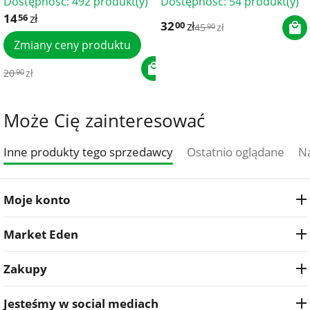
Dostępność:
492 produkt(y)
Dostępność:
54 produkt(y)
14
zł
56
32
zł
00
45
zł
90
Zmiany ceny produktu
20
zł
90
Może Cię zainteresować
Inne produkty tego sprzedawcy
Ostatnio oglądane
Na
Moje konto
Market Eden
Zakupy
Jesteśmy w social mediach