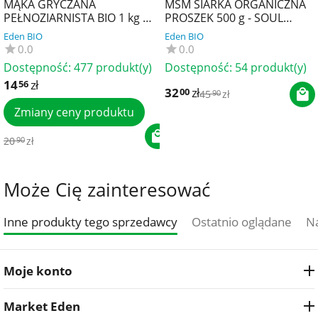
MĄKA GRYCZANA
MSM SIARKA ORGANICZNA
PEŁNOZIARNISTA BIO 1 kg -
PROSZEK 500 g - SOUL
BIO PLANET
FARM
Eden BIO
Eden BIO
0.0
0.0
Dostępność:
477 produkt(y)
Dostępność:
54 produkt(y)
14
zł
56
32
zł
00
45
zł
90
Zmiany ceny produktu
20
zł
90
Może Cię zainteresować
Inne produkty tego sprzedawcy
Ostatnio oglądane
Na
Moje konto
Market Eden