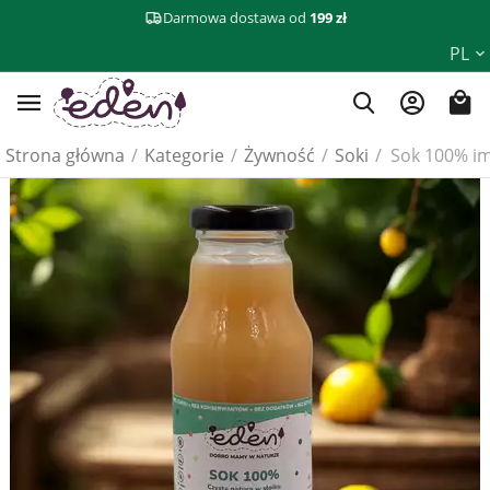
Darmowa dostawa od
199 zł
PL
Strona główna
/
Kategorie
/
Żywność
/
Soki
/
Sok 100% im