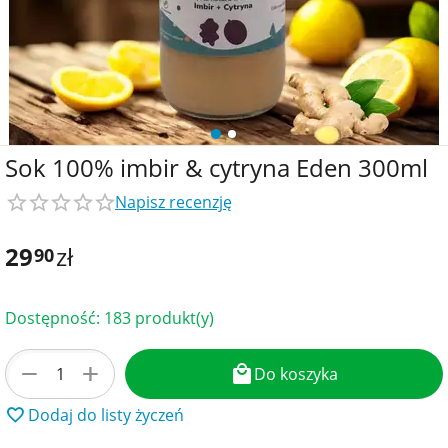
Sok 100% imbir & cytryna Eden 300ml
Napisz recenzję
29
zł
90
Dostępność:
183 produkt(y)
+
−
Do koszyka
Dodaj do listy życzeń