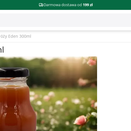
Darmowa dostawa od
199 zł
 róży Eden 300ml
ml