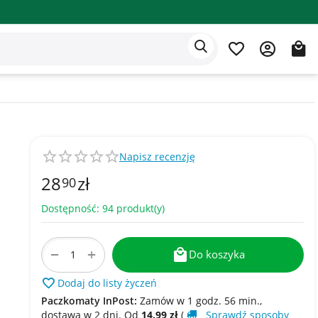
Aplikacja Eden
Polski
Napisz recenzję
28
zł
90
Dostępność:
94 produkt(y)
+
−
Do koszyka
Dodaj do listy życzeń
Paczkomaty InPost:
Zamów w 1 godz. 56 min.,
dostawa w​​ 2 dni. Od
14.99
zł
(
Sprawdź sposoby