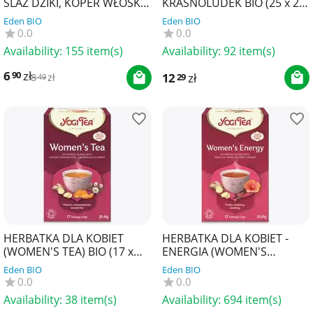
ŚLAZ DZIKI, KOPER WŁOSKI I
KRASNOLUDEK BIO (25 x 2
POKRZYWA BIO (20 x 1,5 g)
g) 50 g - DARY NATURY
Eden BIO
Eden BIO
30 g - APOTHEKE
0.0
0.0
Availability:
155 item(s)
Availability:
92 item(s)
6
zł
90
12
zł
29
8
zł
49
HERBATKA DLA KOBIET
HERBATKA DLA KOBIET -
(WOMEN'S TEA) BIO (17 x
ENERGIA (WOMEN'S
1,8 g) 30,6 g - YOGI TEA
ENERGY) BIO (17 x 1,8 g)
Eden BIO
Eden BIO
30,6 g - YOGI TEA
0.0
0.0
Availability:
38 item(s)
Availability:
694 item(s)