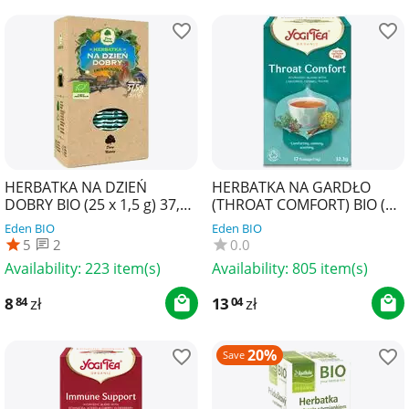
HERBATKA NA DZIEŃ
HERBATKA NA GARDŁO
DOBRY BIO (25 x 1,5 g) 37,5
(THROAT COMFORT) BIO (17
g - DARY NATURY
x 1,9 g) 32,3 g - YOGI TEA
Eden BIO
Eden BIO
5
2
0.0
Availability:
223 item(s)
Availability:
805 item(s)
8
zł
13
zł
84
04
20%
Save