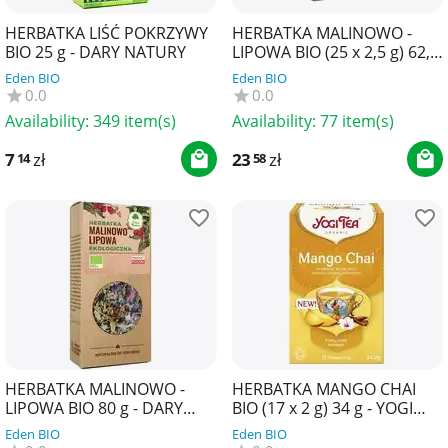
HERBATKA LIŚĆ POKRZYWY
HERBATKA MALINOWO -
BIO 25 g - DARY NATURY
LIPOWA BIO (25 x 2,5 g) 62,5
g - DARY NATURY
Eden BIO
Eden BIO
0.0
0.0
Availability:
349 item(s)
Availability:
77 item(s)
7
zł
23
zł
14
58
HERBATKA MALINOWO -
HERBATKA MANGO CHAI
LIPOWA BIO 80 g - DARY
BIO (17 x 2 g) 34 g - YOGI
NATURY
TEA
Eden BIO
Eden BIO