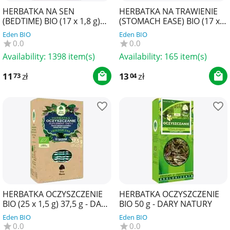
HERBATKA NA SEN
HERBATKA NA TRAWIENIE
(BEDTIME) BIO (17 x 1,8 g)
(STOMACH EASE) BIO (17 x
30,6 g - YOGI TEA
1,8 g) 30,6 g - YOGI TEA
Eden BIO
Eden BIO
0.0
0.0
Availability:
1398 item(s)
Availability:
165 item(s)
11
zł
13
zł
73
04
HERBATKA OCZYSZCZENIE
HERBATKA OCZYSZCZENIE
BIO (25 x 1,5 g) 37,5 g - DARY
BIO 50 g - DARY NATURY
NATURY
Eden BIO
Eden BIO
0.0
0.0