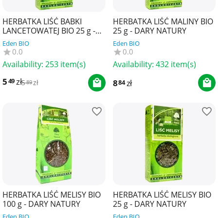
HERBATKA LIŚĆ BABKI
HERBATKA LIŚĆ MALINY BIO
LANCETOWATEJ BIO 25 g -
25 g - DARY NATURY
DARY NATURY
Eden BIO
Eden BIO
0.0
0.0
Availability:
253 item(s)
Availability:
432 item(s)
5
zł
49
8
zł
84
5
zł
89
HERBATKA LIŚĆ MELISY BIO
HERBATKA LIŚĆ MELISY BIO
100 g - DARY NATURY
25 g - DARY NATURY
Eden BIO
Eden BIO