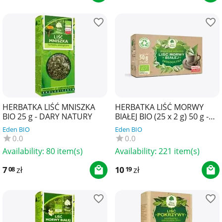
HERBATKA LIŚĆ MNISZKA
HERBATKA LIŚĆ MORWY
BIO 25 g - DARY NATURY
BIAŁEJ BIO (25 x 2 g) 50 g -
DARY NATURY
Eden BIO
Eden BIO
0.0
0.0
Availability:
80 item(s)
Availability:
221 item(s)
7
zł
10
zł
08
19