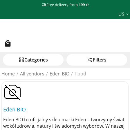
Free delivery from
199 zł
US
Сategories
Filters
Home
/
All vendors
/
Eden BIO
/
Food
Eden BIO
Eden BIO to oficjalny sklep marki Eden – tworzymy świat
wokół zdrowia, natury i świadomych wyborów. W naszej