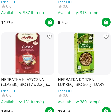
WANILIĄ (GINGER ORANGE
Eden BIO
Eden BIO
WITH VANILLA) BIO (17 x 1,8
0.0
0.0
g...
Availability:
987 item(s)
Availability:
313 item(s)
11
zł
8
zł
73
96
HERBATKA KLASYCZNA
HERBATKA KORZEŃ
(CLASSIC) BIO (17 x 2,2 g)
LUKRECJI BIO 50 g - DARY
37,4 g - YOGI TEA
NATURY
Eden BIO
Eden BIO
0.0
0.0
Availability:
151 item(s)
Availability:
380 item(s)
13
zł
13
zł
04
48