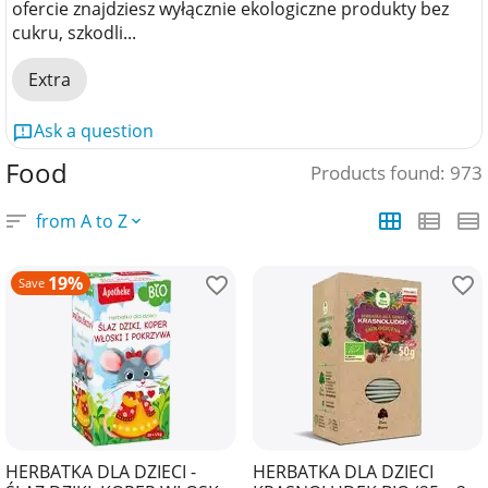
ofercie znajdziesz wyłącznie ekologiczne produkty bez
cukru, szkodli...
Extra
Ask a question
Food
Products found: 973
from A to Z
19%
Save
HERBATKA DLA DZIECI -
HERBATKA DLA DZIECI