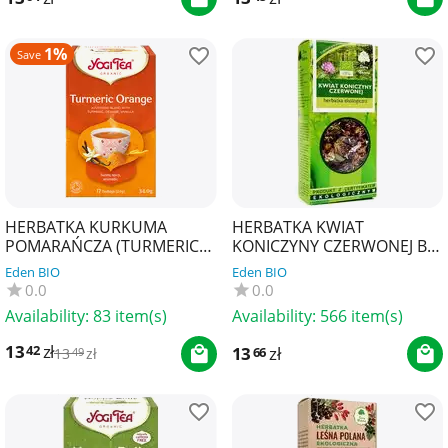
1%
Save
HERBATKA KURKUMA
HERBATKA KWIAT
POMARAŃCZA (TURMERIC
KONICZYNY CZERWONEJ BIO
ORANGE) BIO (17 x 2 g) 34 g
25 g - DARY NATURY
Eden BIO
Eden BIO
- YOGI TEA
0.0
0.0
Availability:
83 item(s)
Availability:
566 item(s)
13
zł
42
13
zł
66
13
zł
49