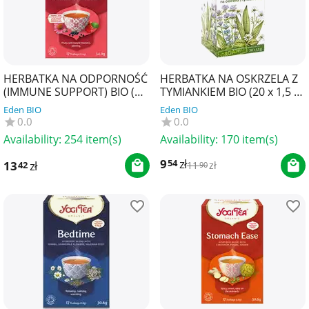
HERBATKA NA ODPORNOŚĆ
HERBATKA NA OSKRZELA Z
(IMMUNE SUPPORT) BIO (17
TYMIANKIEM BIO (20 x 1,5 g)
x 2 g) 34 g - YOGI TEA
30 g - APOTHEKE
Eden BIO
Eden BIO
0.0
0.0
Availability:
254 item(s)
Availability:
170 item(s)
9
zł
54
13
zł
42
11
zł
90