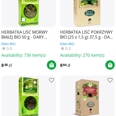
HERBATKA LIŚĆ MORWY
HERBATKA LIŚĆ POKRZYWY
BIAŁEJ BIO 50 g - DARY
BIO (25 x 1,5 g) 37,5 g - DARY
NATURY
NATURY
Eden BIO
Eden BIO
0.0
0.0
Availability:
736 item(s)
Availability:
270 item(s)
8
zł
8
zł
05
84