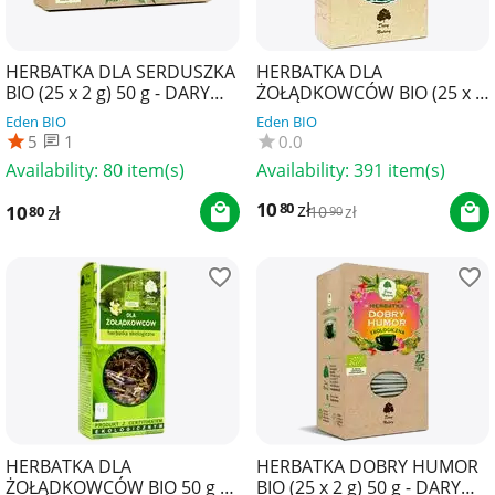
HERBATKA DLA SERDUSZKA
HERBATKA DLA
BIO (25 x 2 g) 50 g - DARY
ŻOŁĄDKOWCÓW BIO (25 x 2
NATURY
g) 50 g - DARY NATURY
Eden BIO
Eden BIO
5
1
0.0
Availability:
80 item(s)
Availability:
391 item(s)
10
zł
80
10
zł
80
10
zł
90
HERBATKA DLA
HERBATKA DOBRY HUMOR
ŻOŁĄDKOWCÓW BIO 50 g -
BIO (25 x 2 g) 50 g - DARY