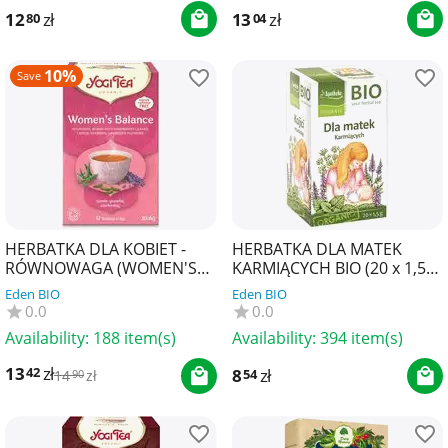
12
zł
13
zł
80
04
10%
Save
HERBATKA DLA KOBIET -
HERBATKA DLA MATEK
RÓWNOWAGA (WOMEN'S
KARMIĄCYCH BIO (20 x 1,5
BALANCE) BIO (17 x 1,8 g)
g) 30 g - APOTHEKE
Eden BIO
Eden BIO
30,6 g - YOGI TEA
0.0
0.0
Availability:
188 item(s)
Availability:
394 item(s)
13
zł
42
8
zł
54
14
zł
90