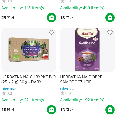
0.0
0.0
Availability:
155 item(s)
Availability:
450 item(s)
29
zł
13
zł
36
42
HERBATKA NA CHRYPKĘ BIO
HERBATKA NA DOBRE
(25 x 2 g) 50 g - DARY
SAMOPOCZUCIE
NATURY
(WELLBEING) BIO (17 x 1,8 g)
Eden BIO
Eden BIO
30,6 g - YOGI TEA
0.0
0.0
Availability:
221 item(s)
Availability:
192 item(s)
10
zł
13
zł
61
42