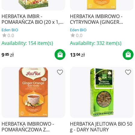
HERBATKA IMBIR -
HERBATKA IMBIROWO -
POMARAŃCZA BIO (20 x 1,5
CYTRYNOWA (GINGER
g) 30 g - APOTHEKE
LEMON) BIO (17 x 1,8 g) 30,6
Eden BIO
Eden BIO
g - YOGI TEA
0.0
0.0
Availability:
154 item(s)
Availability:
332 item(s)
9
zł
13
zł
85
04
HERBATKA IMBIROWO -
HERBATKA JELITOWA BIO 50
POMARAŃCZOWA Z
g - DARY NATURY