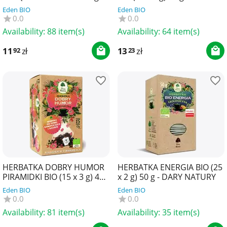
DARY NATURY
NATURY
Eden BIO
Eden BIO
0.0
0.0
Availability:
88 item(s)
Availability:
64 item(s)
11
zł
13
zł
92
23
HERBATKA DOBRY HUMOR
HERBATKA ENERGIA BIO (25
PIRAMIDKI BIO (15 x 3 g) 45
x 2 g) 50 g - DARY NATURY
g - DARY NATURY
Eden BIO
Eden BIO
0.0
0.0
Availability:
81 item(s)
Availability:
35 item(s)