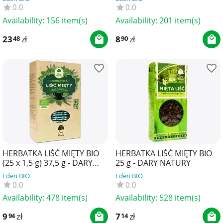
0.0
0.0
Availability:
156 item(s)
Availability:
201 item(s)
23
zł
8
zł
48
90
HERBATKA LIŚĆ MIĘTY BIO
HERBATKA LIŚĆ MIĘTY BIO
(25 x 1,5 g) 37,5 g - DARY
25 g - DARY NATURY
NATURY
Eden BIO
Eden BIO
0.0
0.0
Availability:
478 item(s)
Availability:
528 item(s)
9
zł
7
zł
94
14