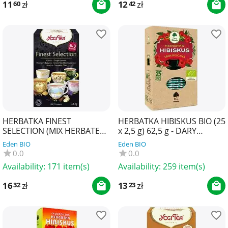
11
zł
12
zł
60
42
HERBATKA FINEST
HERBATKA HIBISKUS BIO (25
SELECTION (MIX HERBATEK)
x 2,5 g) 62,5 g - DARY
BIO (6 x 3 TOREBKI) 34,2 g -
NATURY
Eden BIO
Eden BIO
YOGI TEA
0.0
0.0
Availability:
171 item(s)
Availability:
259 item(s)
16
zł
13
zł
32
23