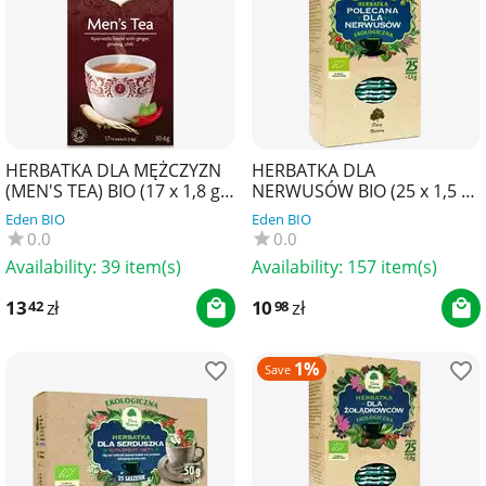
HERBATKA DLA MĘŻCZYZN
HERBATKA DLA
(MEN'S TEA) BIO (17 x 1,8 g)
NERWUSÓW BIO (25 x 1,5 g)
30,6 g - YOGI TEA
37,5 g - DARY NATURY
Eden BIO
Eden BIO
0.0
0.0
Availability:
39 item(s)
Availability:
157 item(s)
13
zł
10
zł
42
98
1%
Save