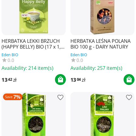
HERBATKA LEKKI BRZUCH
HERBATKA LEŚNA POLANA
(HAPPY BELLY) BIO (17 x 1,8
BIO 100 g - DARY NATURY
g) 30,6 g - YOGI TEA
Eden BIO
Eden BIO
0.0
0.0
Availability:
214 item(s)
Availability:
257 item(s)
13
zł
13
zł
42
04
7%
Save