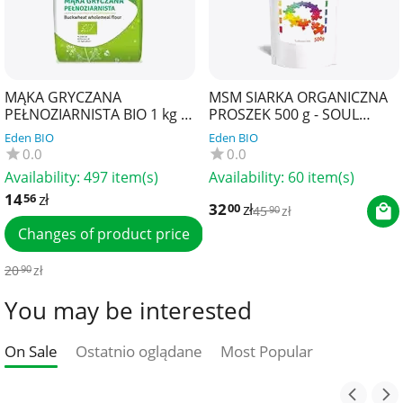
MĄKA GRYCZANA
MSM SIARKA ORGANICZNA
PEŁNOZIARNISTA BIO 1 kg -
PROSZEK 500 g - SOUL
BIO PLANET
FARM
Eden BIO
Eden BIO
0.0
0.0
Availability:
497 item(s)
Availability:
60 item(s)
14
zł
56
32
zł
00
45
zł
90
Changes of product price
20
zł
90
You may be interested
On Sale
Ostatnio oglądane
Most Popular