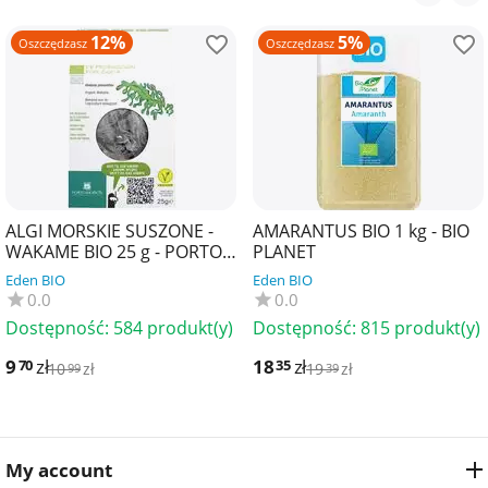
12%
5%
Oszczędzasz
Oszczędzasz
ALGI MORSKIE SUSZONE -
AMARANTUS BIO 1 kg - BIO
WAKAME BIO 25 g - PORTO
PLANET
MUINOS
Eden BIO
Eden BIO
0.0
0.0
Dostępność:
584 produkt(y)
Dostępność:
815 produkt(y)
9
zł
18
zł
70
35
10
zł
19
zł
99
39
My account