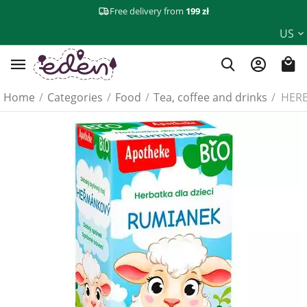
Free delivery from
199 zł
US
Home
/
Categories
/
Food
/
Tea, coffee and drinks
/
HERB