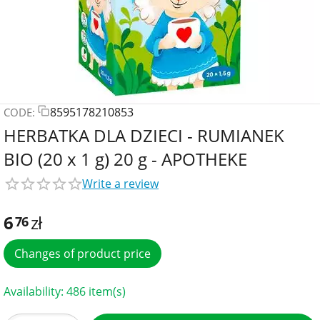
8595178210853
CODE:
HERBATKA DLA DZIECI - RUMIANEK
BIO (20 x 1 g) 20 g - APOTHEKE
Write a review
6
zł
76
Changes of product price
Availability:
486 item(s)