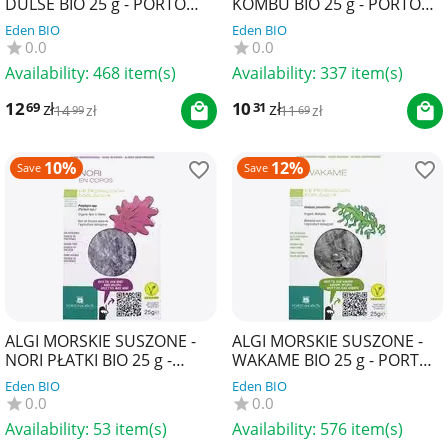
DULSE BIO 25 g - PORTO
KOMBU BIO 25 g - PORTO
MUINOS
MUINOS
Eden BIO
Eden BIO
0.0
0.0
Availability:
468 item(s)
Availability:
337 item(s)
12
zł
10
zł
69
31
14
zł
11
zł
99
69
10%
12%
Save
Save
ALGI MORSKIE SUSZONE -
ALGI MORSKIE SUSZONE -
NORI PŁATKI BIO 25 g -
WAKAME BIO 25 g - PORTO
PORTO MUINOS
MUINOS
Eden BIO
Eden BIO
0.0
0.0
Availability:
53 item(s)
Availability:
576 item(s)