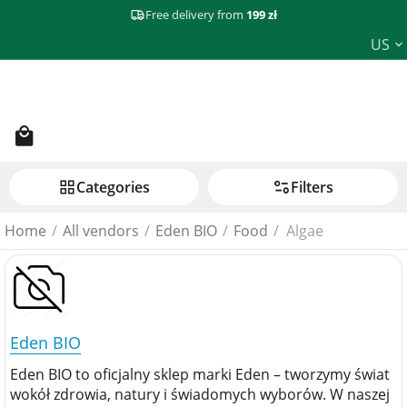
Free delivery from
199 zł
US
Сategories
Filters
Home
/
All vendors
/
Eden BIO
/
Food
/
Algae
Eden BIO
Eden BIO to oficjalny sklep marki Eden – tworzymy świat
wokół zdrowia, natury i świadomych wyborów. W naszej