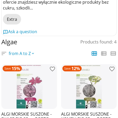
ofercie znajdziesz wyłącznie ekologiczne produkty bez
cukru, szkodli...
Extra
Ask a question
Algae
Products found: 4
from A to Z
15%
12%
Save
Save
ALGI MORSKIE SUSZONE -
ALGI MORSKIE SUSZONE -