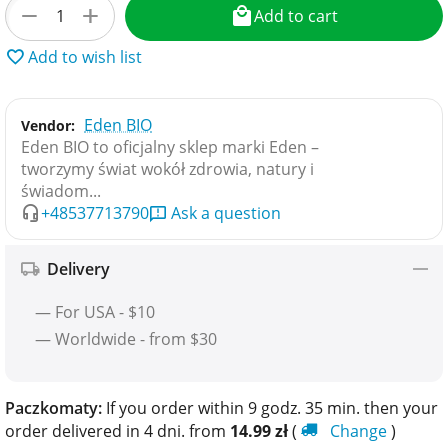
+
−
Add to cart
Add to wish list
Eden BIO
Vendor:
Eden BIO to oficjalny sklep marki Eden –
tworzymy świat wokół zdrowia, natury i
świadom...
+48537713790
Ask a question
Delivery
— For USA - $10
— Worldwide - from $30
Paczkomaty:
If you order within 9 godz. 35 min. then your
order delivered in 4 dni. from
14.99
zł
(
Change
)