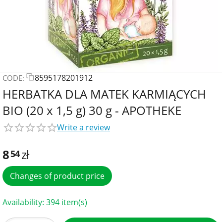
8595178201912
CODE:
HERBATKA DLA MATEK KARMIĄCYCH
BIO (20 x 1,5 g) 30 g - APOTHEKE
Write a review
8
zł
54
Changes of product price
Availability:
394 item(s)