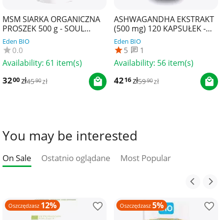
MSM SIARKA ORGANICZNA
ASHWAGANDHA EKSTRAKT
PROSZEK 500 g - SOUL
(500 mg) 120 KAPSUŁEK -
FARM
SOUL FARM
Eden BIO
Eden BIO
0.0
5
1
Availability:
61 item(s)
Availability:
56 item(s)
32
zł
42
zł
00
16
45
zł
59
zł
90
90
You may be interested
On Sale
Ostatnio oglądane
Most Popular
12%
5%
Oszczędzasz
Oszczędzasz