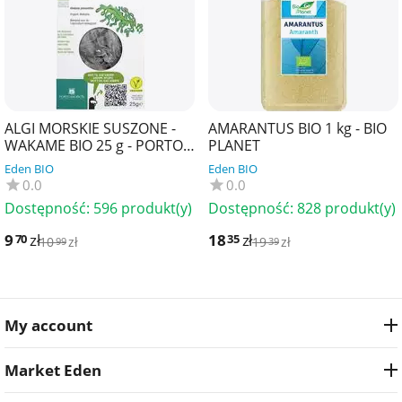
ALGI MORSKIE SUSZONE -
AMARANTUS BIO 1 kg - BIO
WAKAME BIO 25 g - PORTO
PLANET
MUINOS
Eden BIO
Eden BIO
0.0
0.0
Dostępność:
596 produkt(y)
Dostępność:
828 produkt(y)
9
zł
18
zł
70
35
10
zł
19
zł
99
39
My account
Market Eden