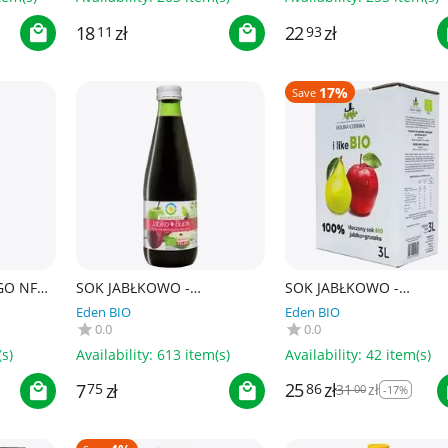
18
zł
22
zł
11
93
17%
Save
GO NFC
SOK JABŁKOWO -
SOK JABŁKOWO -
l -
BURACZKOWY NFC
GRUSZKOWY NFC BIO 3 L
Eden BIO
Eden BIO
BEZGLUTENOWY BIO 300 ml
DOLINA CZERSKA
0.0
0.0
- BIOFOOD
s)
Availability:
613 item(s)
Availability:
42 item(s)
25
zł
7
zł
86
31
zł
75
00
-17%