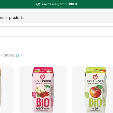
Free delivery from
199 zł
Show:
25