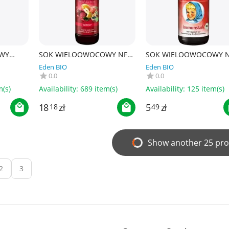
WY
SOK WIELOOWOCOWY NFC
SOK WIELOOWOCOWY 
MINA 11
DETOX Z BURAKIEM,
NA ODPORNOŚĆ BIO 12
Eden BIO
Eden BIO
 -
MATCHĄ I SPIRULINĄ BIO
ml - ROTBACKCHEN
0.0
0.0
750 ml - RABENHORST
m(s)
Availability:
689 item(s)
Availability:
125 item(s)
18
zł
5
zł
18
49
Show another 25 pro
2
3