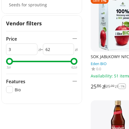
1%
Save
Seeds for sprouting
Vendor filters
Price
–
zł
zł
SOK JABŁKOWY NFC 
- DOLINA CZERSKA
Eden BIO
3
zł
62
zł
0.0
Availability:
51 item(
Features
25
zł
86
25
zł
99
-1%
Bio