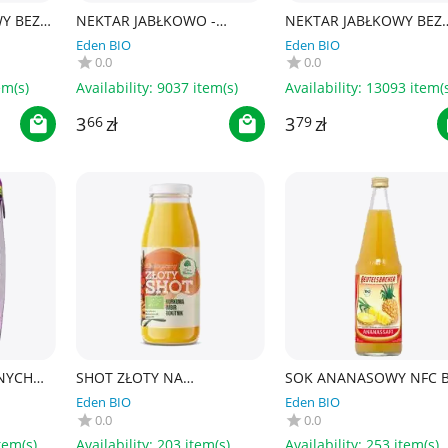
Y BEZ
NEKTAR JABŁKOWO -
NEKTAR JABŁKOWY BEZ
BIO 200
WIŚNIOWY BEZ DODATKU
DODATKU CUKRÓW BIO 
Eden BIO
Eden BIO
CUKRÓW BIO 200 ml -
ml - HOLLINGER
0.0
0.0
HOLLINGER
em(s)
Availability:
9037 item(s)
Availability:
13093 item(s
3
zł
3
zł
66
79
NYCH
SHOT ZŁOTY NA
SOK ANANASOWY NFC B
ODATKU
ODPORNOŚĆ KURKUMA -
700 ml - BEUTELSBACHE
Eden BIO
Eden BIO
 -
IMBIR - ROKITNIK BIO 250
0.0
0.0
ml - DARY NATURY
tem(s)
Availability:
203 item(s)
Availability:
253 item(s)