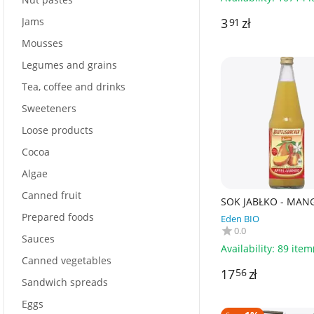
Jams
3
zł
91
Mousses
Legumes and grains
Tea, coffee and drinks
Sweeteners
Loose products
Cocoa
Algae
Canned fruit
SOK JABŁKO - MAN
DEMETER BIO 700 m
Prepared foods
Eden BIO
BEUTELSBACHER
0.0
Sauces
Availability:
89 item(
Canned vegetables
17
zł
56
Sandwich spreads
Eggs