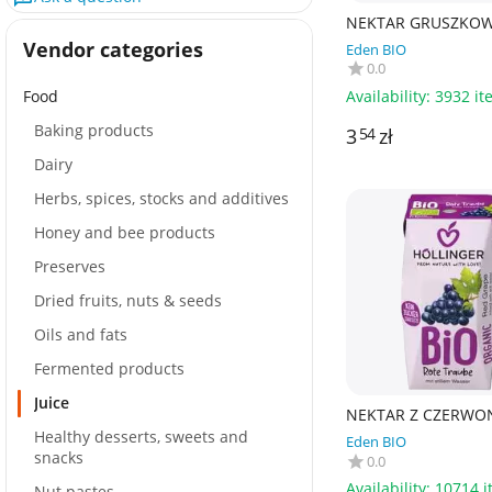
NEKTAR GRUSZKOW
DODATKU CUKRÓW 
Vendor categories
Eden BIO
ml - HOLLINGER
0.0
Availability:
3932 it
Food
Baking products
3
zł
54
Dairy
Herbs, spices, stocks and additives
Honey and bee products
Preserves
Dried fruits, nuts & seeds
Oils and fats
Fermented products
Juice
NEKTAR Z CZERWO
WINOGRON BEZ D
Healthy desserts, sweets and
Eden BIO
CUKRÓW BIO 200 ml
snacks
0.0
HOLLINGER
Availability:
10714 i
Nut pastes