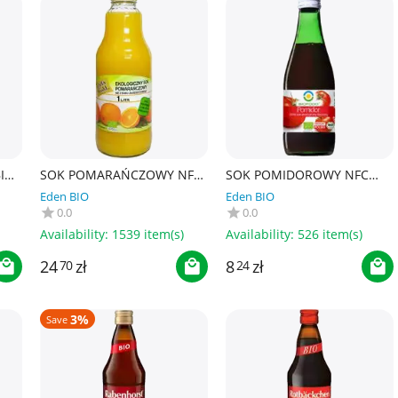
IO
SOK POMARAŃCZOWY NFC
SOK POMIDOROWY NFC
BIO 1 L - JAFFA GOLD
BEZGLUTENOWY BIO 300 ml
Eden BIO
Eden BIO
- BIOFOOD
0.0
0.0
Availability:
1539 item(s)
Availability:
526 item(s)
24
zł
8
zł
70
24
3%
Save