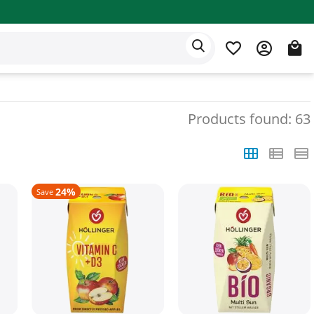
Eden app
English
Products found: 63
24%
Save