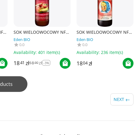
NFC
SOK WIELOOWOCOWY NFC
SOK WIELOOWOCOWY NFC
5
NA ODPORNOŚĆ BIO 750
NA ODPORNOŚĆ BIO 750
Eden BIO
Eden BIO
ml - RABENHORST
ml - ROTBACKCHEN
0.0
0.0
Availability:
401 item(s)
Availability:
236 item(s)
18
zł
18
zł
41
18
zł
04
90
-3%
ducts
NEXT