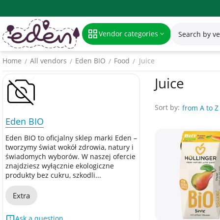
Vendor categories
Home
All vendors
Eden BIO
Food
Juice
/
/
/
/
Juice
Sort by:
from A to Z
Eden BIO
Eden BIO to oficjalny sklep marki Eden –
tworzymy świat wokół zdrowia, natury i
świadomych wyborów. W naszej ofercie
znajdziesz wyłącznie ekologiczne
produkty bez cukru, szkodli...
Extra
Ask a question