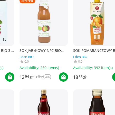
4%
Save
BIO 3 L
SOK JABŁKOWY NFC BIO
SOK POMARAŃCZOWY B
750 ml - TŁOCZNIA
1 L - HOLLINGER
Eden BIO
Eden BIO
MAURERA
0.0
0.0
s)
Availability:
250 item(s)
Availability:
392 item(s)
12
zł
18
zł
94
13
zł
35
49
-4%