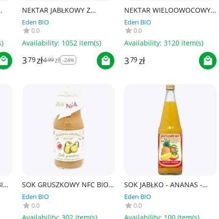
NEKTAR JABŁKOWY Z
NEKTAR WIELOOWOCOWY
200
WITAMINĄ C I D BEZ
+ MARCHEW BEZ DODATKU
Eden BIO
Eden BIO
DODATKU CUKRÓW 200 ml
CUKRÓW (MULTI SUNRISE)
0.0
0.0
- HOLLINGER
BIO 200 ml - HOLLINGER
)
Availability:
1052 item(s)
Availability:
3120 item(s)
3
zł
3
zł
79
4
zł
79
99
-24%
IO
SOK GRUSZKOWY NFC BIO
SOK JABŁKO - ANANAS -
R
300 ml - TŁOCZNIA
MANGO NFC BIO 700 ml -
Eden BIO
Eden BIO
MAURERA
BEUTELSBACHER
0.0
0.0
Availability:
302 item(s)
Availability:
100 item(s)