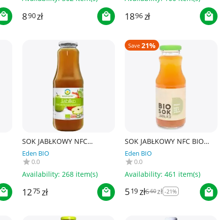
8
zł
18
zł
90
96
21%
Save
SOK JABŁKOWY NFC
SOK JABŁKOWY NFC BIO
 -
BEZGLUTENOWY BIO 1 L -
250 ml - OWOCOWE SMAKI
Eden BIO
Eden BIO
BIOFOOD
0.0
0.0
Availability:
268 item(s)
Availability:
461 item(s)
5
zł
12
zł
19
6
zł
75
60
-21%